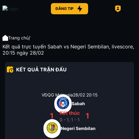
ĐĂNG TIP
/
Trang chủ
Kết quả trực tuyến Sabah vs Negeri Sembilan, livescore,
20:15 ngày 28/02
KẾT QUẢ TRẬN ĐẤU
VĐQG Malaysia
28/02
20:15
Sabah
Kết thúc
1
1
0 - 1, 1 - 1
Negeri Sembilan