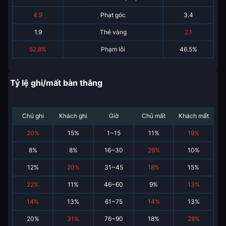
4.9
Phạt góc
3.4
1.9
Thẻ vàng
2.1
52.8%
Phạm lỗi
46.5%
Tỷ lệ ghi/mất bàn thắng
Chủ ghi
Khách ghi
Giờ
Chủ mất
Khách mất
20
%
15
%
1~15
11
%
19
%
8
%
8
%
16~30
26
%
10
%
12
%
20
%
31~45
18
%
15
%
22
%
11
%
46~60
9
%
13
%
14
%
13
%
61~75
14
%
13
%
20
%
31
%
76~90
18
%
28
%