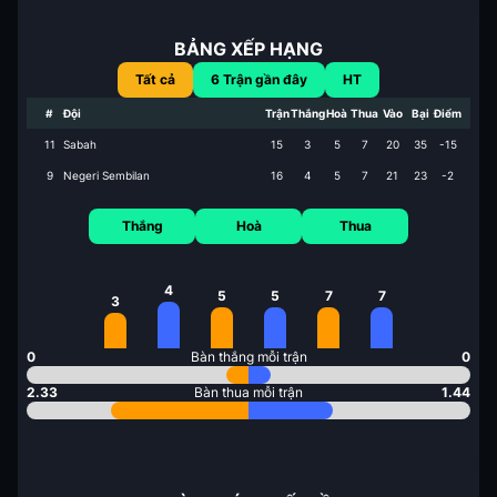
BẢNG XẾP HẠNG
Tất cả
6
Trận gần đây
HT
#
Đội
Trận
Thắng
Hoà
Thua
Vào
Bại
Điểm
11
Sabah
15
3
5
7
20
35
-15
9
Negeri Sembilan
16
4
5
7
21
23
-2
Thắng
Hoà
Thua
4
5
5
7
7
3
0
Bàn thắng mỗi trận
0
2.33
Bàn thua mỗi trận
1.44