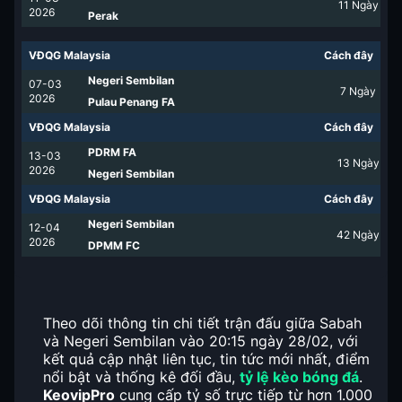
11
Ngày
2026
Perak
VĐQG Malaysia
Cách đây
Negeri Sembilan
07-03
7
Ngày
2026
Pulau Penang FA
VĐQG Malaysia
Cách đây
PDRM FA
13-03
13
Ngày
2026
Negeri Sembilan
VĐQG Malaysia
Cách đây
Negeri Sembilan
12-04
42
Ngày
2026
DPMM FC
Theo dõi thông tin chi tiết trận đấu giữa Sabah
và Negeri Sembilan vào 20:15 ngày 28/02, với
kết quả cập nhật liên tục, tin tức mới nhất, điểm
nổi bật và thống kê đối đầu,
tỷ lệ kèo bóng đá
.
KeovipPro
cung cấp tỷ số trực tiếp từ hơn 1.000