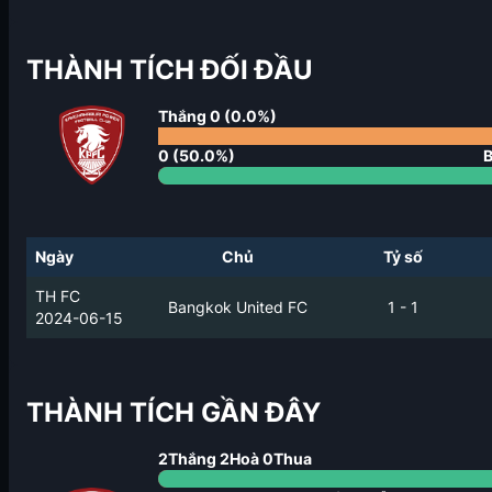
THÀNH TÍCH ĐỐI ĐẦU
Thắng
0
(
0.0
%)
0
(
50.0
%)
B
Ngày
Chủ
Tỷ số
TH FC
Bangkok United FC
1
-
1
2024-06-15
THÀNH TÍCH GẦN ĐÂY
2
Thắng
2
Hoà
0
Thua