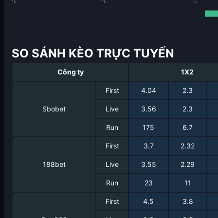
SO SÁNH KÈO TRỰC TUYẾN
Công ty
1X2
First
4.04
2.3
Sbobet
Live
3.56
2.3
Run
175
6.7
First
3.7
2.32
188bet
Live
3.55
2.29
Run
23
11
First
4.5
3.8