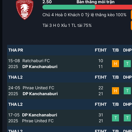
2.50
Bàn thắng mỗi trận
Chủ
4
Hoà
0
Khách
0
Tỷ lệ thắng kèo
100
%
Tài
3
H
0
Xỉu
1
TL tài
75
%
THA PR
FT/HT
T/B
DHP
15-08
Ratchaburi FC
1
0
H
T
2025
DP Kanchanaburi
1
1
THA L2
FT/HT
T/B
DHP
24-05
Phrae United FC
2
2
H
T
2025
DP Kanchanaburi
2
1
THA L2
FT/HT
T/B
DHP
17-05
DP Kanchanaburi
3
1
T
T
2025
Phrae United FC
2
1
THA L2
FT/HT
T/B
DHP