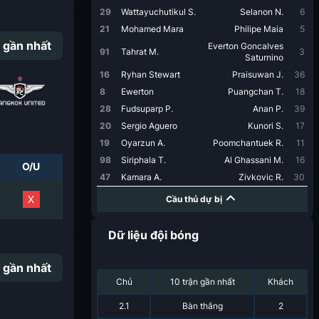
29
Wattayuchutikul S.
Selanon N.
6
21
Mohamed Mara
Philipe Maia
5
 gần nhất
Everton Goncalves
91
Tahrat M.
3
Saturnino
16
Ryhan Stewart
Praisuwan J.
36
8
Ewerton
Puangchan T.
18
28
Fudsuparp P.
Anan P.
39
20
Sergio Aguero
Kunori S.
17
19
Oyarzun A.
Poomchantuek R.
11
98
Siriphala T.
Al Ghassani M.
16
O/U
47
Kamara A.
Zivkovic R.
30
X
Cầu thủ dự bị
Dữ liệu đội bóng
 gần nhất
Chủ
10 trận gần nhất
Khách
2.1
Bàn thắng
2