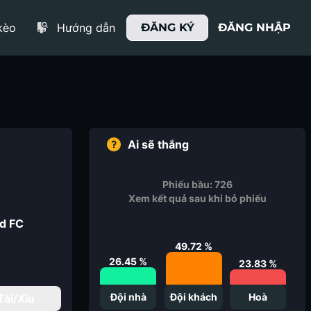
kèo
Hướng dẫn
ĐĂNG KÝ
ĐĂNG NHẬP
Ai sẽ thắng
Phiếu bầu:
726
Xem kết quả sau khi bỏ phiếu
d FC
49.72
%
26.45
%
23.83
%
Đội nhà
Đội khách
Hoà
Tài/Xỉu