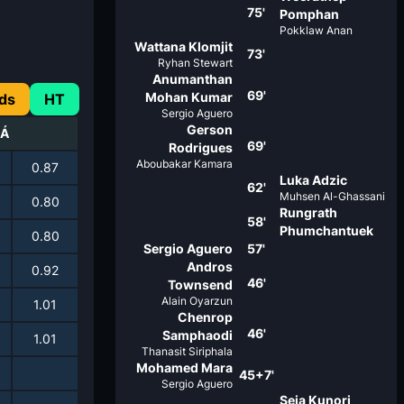
75'
Pomphan
Pokklaw Anan
Wattana Klomjit
73'
Ryhan Stewart
Anumanthan
69'
Mohan Kumar
ds
HT
Sergio Aguero
Gerson
 Á
69'
Rodrigues
Aboubakar Kamara
0.87
Luka Adzic
62'
Muhsen Al-Ghassani
0.80
Rungrath
58'
Phumchantuek
0.80
Sergio Aguero
57'
Andros
0.92
46'
Townsend
Alain Oyarzun
1.01
Chenrop
46'
Samphaodi
1.01
Thanasit Siriphala
Mohamed Mara
45+7'
Sergio Aguero
Seia Kunori