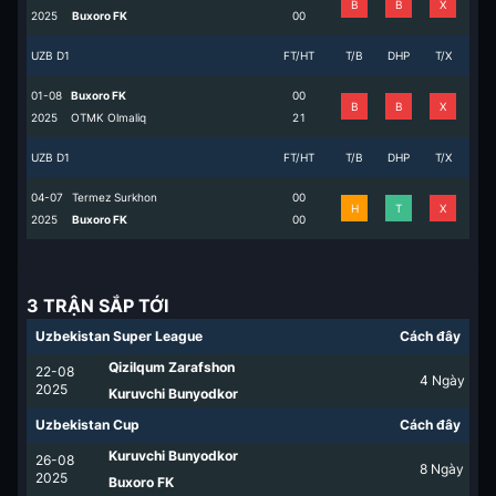
B
B
X
2025
Buxoro FK
0
0
UZB D1
FT/HT
T/B
DHP
T/X
01-08
Buxoro FK
0
0
B
B
X
2025
OTMK Olmaliq
2
1
UZB D1
FT/HT
T/B
DHP
T/X
04-07
Termez Surkhon
0
0
H
T
X
2025
Buxoro FK
0
0
3 TRẬN SẮP TỚI
Uzbekistan Super League
Cách đây
Qizilqum Zarafshon
22-08
4
Ngày
2025
Kuruvchi Bunyodkor
Uzbekistan Cup
Cách đây
Kuruvchi Bunyodkor
26-08
8
Ngày
2025
Buxoro FK