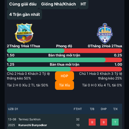
Cùng giải đấu
Giống Nhà/Khách
HT
4
Trận gần nhất
2
Thắng
1
Hoà
1
Thua
Phong độ
0
Thắng
2
Hoà
2
Thua
1.50
Bàn thắng mỗi trận
0.25
1.25
Bàn thua mỗi trận
1.00
Chủ
2
Hoà
0
Khách
2
Tỷ lệ
Chủ
1
Hoà
0
Khách
3
Tỷ lệ
HDP
thắng kèo
50
%
thắng kèo
25
%
Tài
2
H
0
Xỉu
2
TL tài
50
%
Tài Xỉu
Tài
0
H
0
Xỉu
4
TL tài
0
%
UZB D1
FT/HT
T/B
DHP
T/X
13-08
Termez Surkhon
3
2
B
B
T
2025
Kuruvchi Bunyodkor
1
0