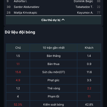
9
Ashortia I.
Dominik Begic
88
30
Sardor Abdunabiev
Tabatadze T.
22
28
Matija Krivokapic
Kayumov A.
77
Cầu thủ dự bị
Dữ liệu đội bóng
Chủ
10 trận gần nhất
Khách
1.5
Bàn thắng
1.4
1.1
Bàn thua
0.9
15.6
Sút cầu môn(OT)
11.6
4.9
Phạt góc
3.5
1.2
Thẻ vàng
2.2
4
Phạm lỗi
11
52.3%
Kiểm soát bóng
42.8%