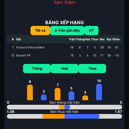
Xem thêm
BẢNG XẾP HẠNG
Tất cả
6
Trận gần đây
HT
#
Đội
Trận
Thắng
Hoà
Thua
Vào
Bại
Điểm
7
Kuruvchi Bunyodkor
18
8
7
3
29
19
10
15
Buxoro FK
18
3
5
10
17
30
-13
Thắng
Hoà
Thua
10
8
7
5
3
3
0
Bàn thắng mỗi trận
0
1.06
Bàn thua mỗi trận
1.67