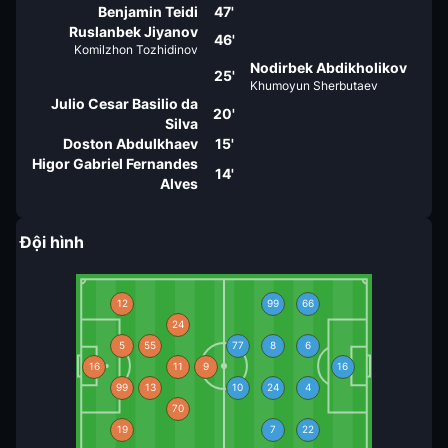
Benjamin Teidi
47'
Ruslanbek Jiyanov
46'
Komilzhon Tozhidinov
Nodirbek Abdikholikov
25'
Khumoyun Sherbutaev
Julio Cesar Basilio da
20'
Silva
Doston Abdulkhaev
15'
Higor Gabriel Fernandes
14'
Alves
Đội hình
12
99
66
24
5
55
77
8
6
16
11
9
16
99
13
10
24
4
70
19
7
22