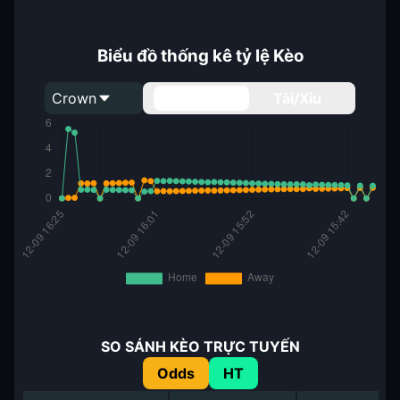
Biểu đồ thống kê tỷ lệ Kèo
Crown
Handicap
Tài/Xỉu
SO SÁNH KÈO TRỰC TUYẾN
Odds
HT