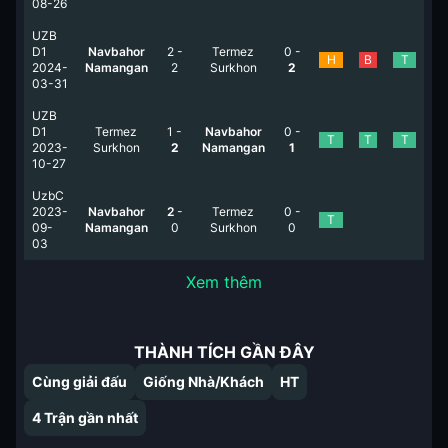
08-26
UZB
D1
Navbahor
2
-
Termez
0
-
H
B
T
2024-
Namangan
2
Surkhon
2
03-31
UZB
D1
Termez
1
-
Navbahor
0
-
T
T
T
2023-
Surkhon
2
Namangan
1
10-27
UzbC
2023-
Navbahor
2
-
Termez
0
-
T
09-
Namangan
0
Surkhon
0
03
Xem thêm
THÀNH TÍCH GẦN ĐÂY
Cùng giải đấu
Giống Nhà/Khách
HT
4
Trận gần nhất