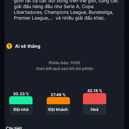
gồm tất cả các đội bóng trên thế giới, cùng các
giải đấu hàng đầu như Serie A, Copa
Libertadores, Champions League, Bundesliga,
Premier League,… và nhiều giải đấu khác.
Ai sẽ thắng
Phiếu bầu:
1055
Xem kết quả sau khi bỏ phiếu
42.18
%
30.33
%
27.49
%
Đội nhà
Đội khách
Hoà
Chi tiết