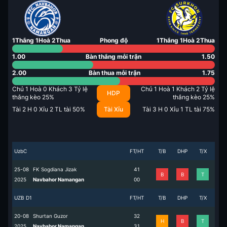
1
Thắng
1
Hoà
2
Thua
Phong độ
1
Thắng
1
Hoà
2
Thua
1.00
Bàn thắng mỗi trận
1.50
2.00
Bàn thua mỗi trận
1.75
Chủ
1
Hoà
0
Khách
3
Tỷ lệ
Chủ
1
Hoà
1
Khách
2
Tỷ lệ
HDP
thắng kèo
25
%
thắng kèo
25
%
Tài
2
H
0
Xỉu
2
TL tài
50
%
Tài Xỉu
Tài
3
H
0
Xỉu
1
TL tài
75
%
UzbC
FT/HT
T/B
DHP
T/X
25-08
FK Sogdiana Jizak
4
1
B
B
T
2025
Navbahor Namangan
0
0
UZB D1
FT/HT
T/B
DHP
T/X
20-08
Shurtan Guzor
3
2
H
B
T
2025
Navbahor Namangan
3
1