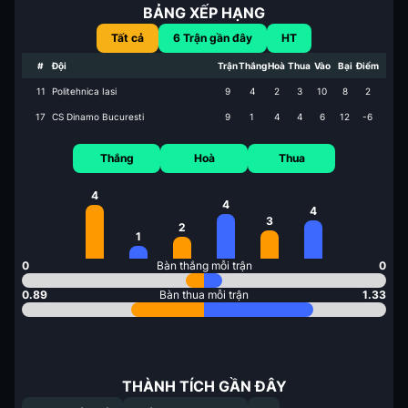
BẢNG XẾP HẠNG
Tất cả
6
Trận gần đây
HT
#
Đội
Trận
Thắng
Hoà
Thua
Vào
Bại
Điểm
11
Politehnica Iasi
9
4
2
3
10
8
2
17
CS Dinamo Bucuresti
9
1
4
4
6
12
-6
Thắng
Hoà
Thua
4
4
4
3
2
1
0
Bàn thắng mỗi trận
0
0.89
Bàn thua mỗi trận
1.33
THÀNH TÍCH GẦN ĐÂY