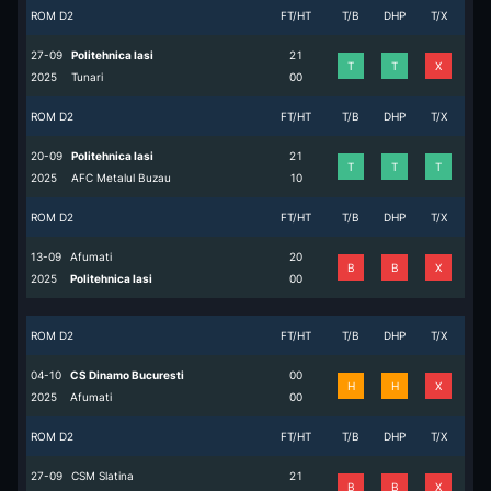
ROM D2
FT/HT
T/B
DHP
T/X
27-09
Politehnica Iasi
2
1
T
T
X
2025
Tunari
0
0
ROM D2
FT/HT
T/B
DHP
T/X
20-09
Politehnica Iasi
2
1
T
T
T
2025
AFC Metalul Buzau
1
0
ROM D2
FT/HT
T/B
DHP
T/X
13-09
Afumati
2
0
B
B
X
2025
Politehnica Iasi
0
0
ROM D2
FT/HT
T/B
DHP
T/X
04-10
CS Dinamo Bucuresti
0
0
H
H
X
2025
Afumati
0
0
ROM D2
FT/HT
T/B
DHP
T/X
27-09
CSM Slatina
2
1
B
B
X