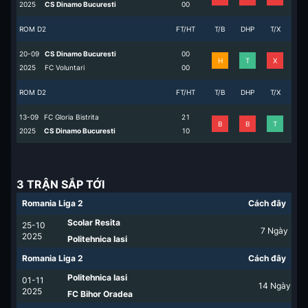
2025
CS Dinamo Bucuresti
0
0
ROM D2
FT/HT
T/B
DHP
T/X
20-09
CS Dinamo Bucuresti
0
0
H
T
X
2025
FC Voluntari
0
0
ROM D2
FT/HT
T/B
DHP
T/X
13-09
FC Gloria Bistrita
2
1
B
B
T
2025
CS Dinamo Bucuresti
1
0
3 TRẬN SẮP TỚI
Romania Liga 2
Cách đây
Scolar Resita
25-10
7
Ngày
2025
Politehnica Iasi
Romania Liga 2
Cách đây
Politehnica Iasi
01-11
14
Ngày
2025
FC Bihor Oradea