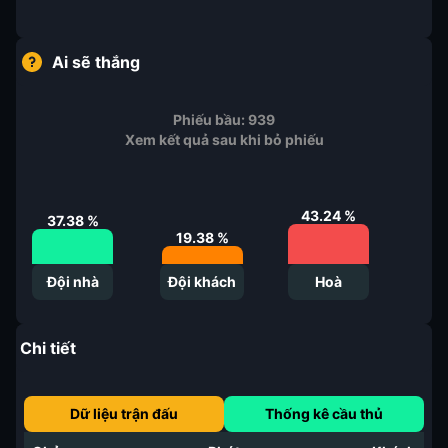
Ai sẽ thắng
Phiếu bầu:
939
Xem kết quả sau khi bỏ phiếu
43.24
%
37.38
%
19.38
%
Đội nhà
Đội khách
Hoà
Chi tiết
Dữ liệu trận đấu
Thống kê cầu thủ