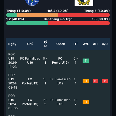
Thắng
1
(
10.0
%)
Hoà
4
(
40.0
%)
Thắng
5
(
50.0
%)
1.2
(
40.0
%)
Bàn thắng mỗi trận
1.8
(
60.0
%)
Tỷ
Ngày
Chủ
Khách
HT
W/L
AH
O/U
số
POR
U19
FC Famalicao
0
-
FC
0
-
T
2024-
U19
1
Porto(U19)
1
11-23
POR
U19
FC
1
-
FC Famalicao
1
-
H
B
X
2024-
Porto(U19)
1
U19
1
08-18
POR
U19
FC
2
-
FC Famalicao
1
-
H
2024-
Porto(U19)
2
U19
2
05-05