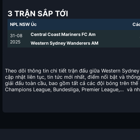
3 TRẬN SẮP TỚI
NPL NSW Úc
Các
Central Coast Mariners FC Am
31-08
2025
Western Sydney Wanderers AM
Theo dõi thông tin chi tiết trận đấu giữa Western Sydn
cập nhật liên tục, tin tức mới nhất, điểm nổi bật và thốn
giải đấu toàn cầu, bao gồm tất cả các đội bóng trên thế 
Champions League, Bundesliga, Premier League,… và nhi