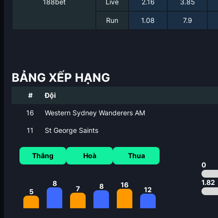
188bet
Live
2.16
3.85
Run
1.08
7.9
BẢNG XẾP HẠNG
#
Đội
16
Western Sydney Wanderers AM
11
St George Saints
Thắng
Hoà
Thua
0
1.82
8
16
8
7
12
5