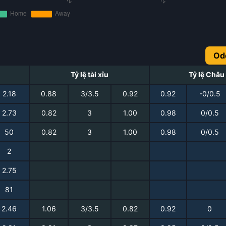
Od
Tỷ lệ tài xỉu
Tỷ lệ Châu
2.18
0.88
3/3.5
0.92
0.92
-0/0.5
2.73
0.82
3
1.00
0.98
0/0.5
50
0.82
3
1.00
0.98
0/0.5
2
2.75
81
2.46
1.06
3/3.5
0.82
0.92
0