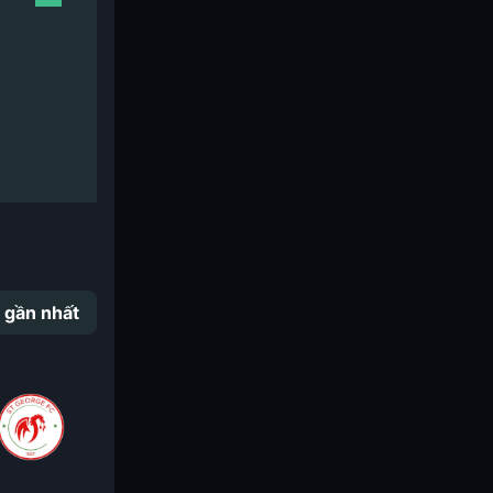
 gần nhất