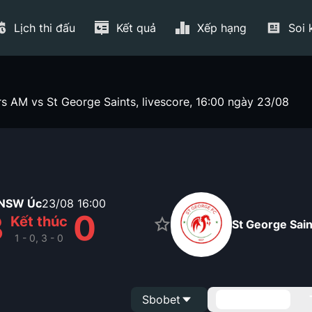
Lịch thi đấu
Kết quả
Xếp hạng
Soi 
s AM vs St George Saints, livescore, 16:00 ngày 23/08
 NSW Úc
23/08
16:00
3
0
Kết thúc
St George Sain
1 - 0, 3 - 0
Sbobet
Handicap