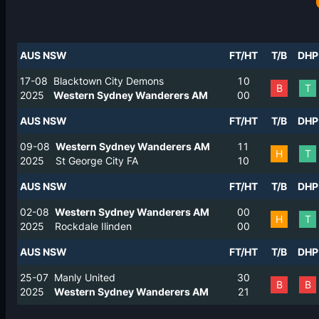
AUS NSW
FT/HT
T/B
DHP
17-08
Blacktown City Demons
1
0
B
T
2025
Western Sydney Wanderers AM
0
0
AUS NSW
FT/HT
T/B
DHP
09-08
Western Sydney Wanderers AM
1
1
H
T
2025
St George City FA
1
0
AUS NSW
FT/HT
T/B
DHP
02-08
Western Sydney Wanderers AM
0
0
H
T
2025
Rockdale Ilinden
0
0
AUS NSW
FT/HT
T/B
DHP
25-07
Manly United
3
0
B
B
2025
Western Sydney Wanderers AM
2
1