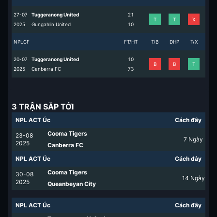
27-07
Tuggeranong United
2
1
T
T
X
2025
Gungahlin United
1
0
NPLCF
FT/HT
T/B
DHP
T/X
20-07
Tuggeranong United
1
0
B
B
T
2025
Canberra FC
7
3
3 TRẬN SẮP TỚI
NPL ACT Úc
Cách đây
Cooma Tigers
23-08
7
Ngày
2025
Canberra FC
NPL ACT Úc
Cách đây
Cooma Tigers
30-08
14
Ngày
2025
Queanbeyan City
NPL ACT Úc
Cách đây