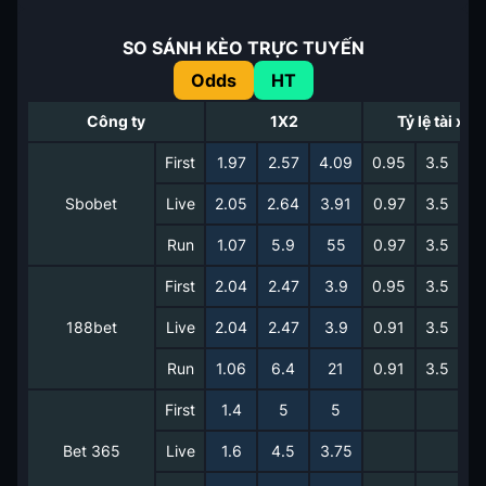
SO SÁNH KÈO TRỰC TUYẾN
Odds
HT
Công ty
1X2
Tỷ lệ tài xỉu
First
1.97
2.57
4.09
0.95
3.5
0.
Sbobet
Live
2.05
2.64
3.91
0.97
3.5
0.
Run
1.07
5.9
55
0.97
3.5
0.
First
2.04
2.47
3.9
0.95
3.5
0.
188bet
Live
2.04
2.47
3.9
0.91
3.5
0.
Run
1.06
6.4
21
0.91
3.5
0.
First
1.4
5
5
Bet 365
Live
1.6
4.5
3.75