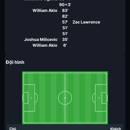
90+3'
William Akio
83'
82'
57'
Zac Lawrence
51'
51'
Joshua Milicevic
35'
William Akio
6'
Đội hình
Chủ
Khách