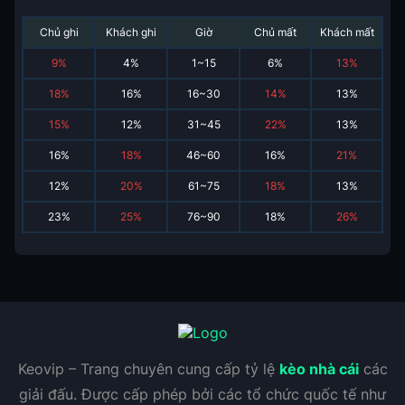
Chủ ghi
Khách ghi
Giờ
Chủ mất
Khách mất
9
%
4
%
1~15
6
%
13
%
18
%
16
%
16~30
14
%
13
%
15
%
12
%
31~45
22
%
13
%
16
%
18
%
46~60
16
%
21
%
12
%
20
%
61~75
18
%
13
%
23
%
25
%
76~90
18
%
26
%
Keovip – Trang chuyên cung cấp tỷ lệ
kèo nhà cái
các
giải đấu. Được cấp phép bởi các tổ chức quốc tế như