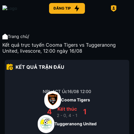
ĐĂNG TIP
/
Trang chủ
Kết quả trực tuyến Cooma Tigers vs Tuggeranong
United, livescore, 12:00 ngày 16/08
KẾT QUẢ TRẬN ĐẤU
NPL ACT Úc
16/08
12:00
Cooma Tigers
Kết thúc
4
1
2 - 0, 4 - 1
Tuggeranong United