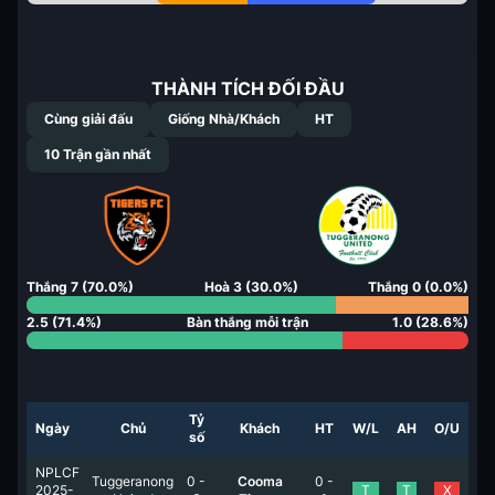
THÀNH TÍCH ĐỐI ĐẦU
Cùng giải đấu
Giống Nhà/Khách
HT
10
Trận gần nhất
Thắng
7
(
70.0
%)
Hoà
3
(
30.0
%)
Thắng
0
(
0.0
%)
2.5
(
71.4
%)
Bàn thắng mỗi trận
1.0
(
28.6
%)
Tỷ
Ngày
Chủ
Khách
HT
W/L
AH
O/U
số
NPLCF
Tuggeranong
0
-
Cooma
0
-
2025-
T
T
X