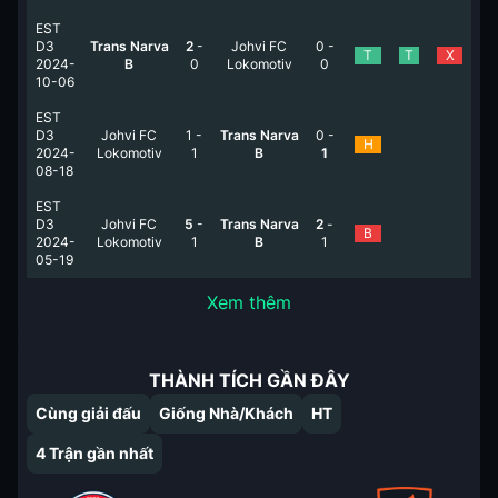
EST
D3
Trans Narva
2
-
Johvi FC
0
-
T
T
X
2024-
B
0
Lokomotiv
0
10-06
EST
D3
Johvi FC
1
-
Trans Narva
0
-
H
2024-
Lokomotiv
1
B
1
08-18
EST
D3
Johvi FC
5
-
Trans Narva
2
-
B
2024-
Lokomotiv
1
B
1
05-19
Xem thêm
THÀNH TÍCH GẦN ĐÂY
Cùng giải đấu
Giống Nhà/Khách
HT
4
Trận gần nhất