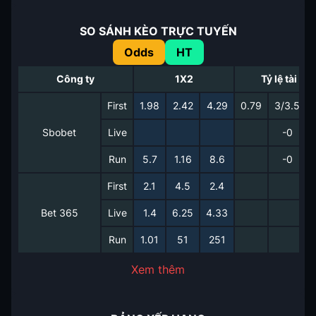
SO SÁNH KÈO TRỰC TUYẾN
Odds
HT
Công ty
1X2
Tỷ lệ tài xỉu
First
1.98
2.42
4.29
0.79
3/3.5
Sbobet
Live
-0
Run
5.7
1.16
8.6
-0
First
2.1
4.5
2.4
Bet 365
Live
1.4
6.25
4.33
Run
1.01
51
251
Xem thêm