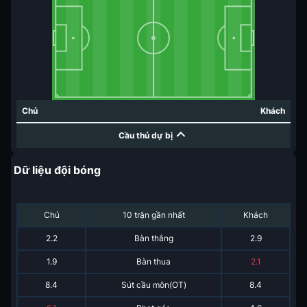
Chủ
Khách
Cầu thủ dự bị
Dữ liệu đội bóng
Chủ
10 trận gần nhất
Khách
2.2
Bàn thắng
2.9
1.9
Bàn thua
2.1
8.4
Sút cầu môn(OT)
8.4