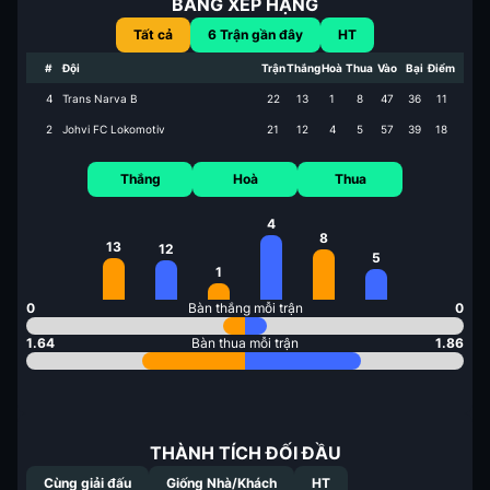
BẢNG XẾP HẠNG
Tất cả
6
Trận gần đây
HT
#
Đội
Trận
Thắng
Hoà
Thua
Vào
Bại
Điểm
4
Trans Narva B
22
13
1
8
47
36
11
2
Johvi FC Lokomotiv
21
12
4
5
57
39
18
Thắng
Hoà
Thua
4
8
13
12
5
1
0
Bàn thắng mỗi trận
0
1.64
Bàn thua mỗi trận
1.86
THÀNH TÍCH ĐỐI ĐẦU
Cùng giải đấu
Giống Nhà/Khách
HT