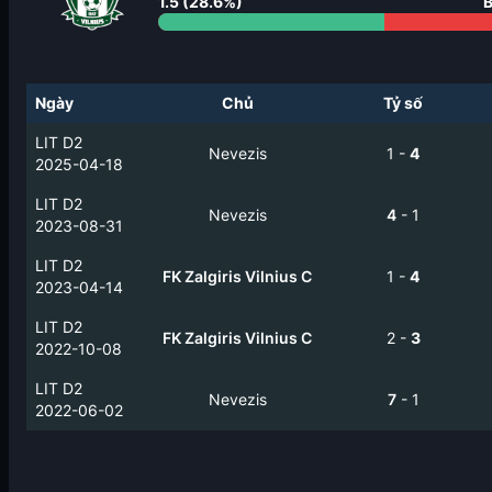
1.5
(
28.6
%)
B
Ngày
Chủ
Tỷ số
LIT D2
Nevezis
1
-
4
2025-04-18
LIT D2
Nevezis
4
-
1
2023-08-31
LIT D2
FK Zalgiris Vilnius C
1
-
4
2023-04-14
LIT D2
FK Zalgiris Vilnius C
2
-
3
2022-10-08
LIT D2
Nevezis
7
-
1
2022-06-02