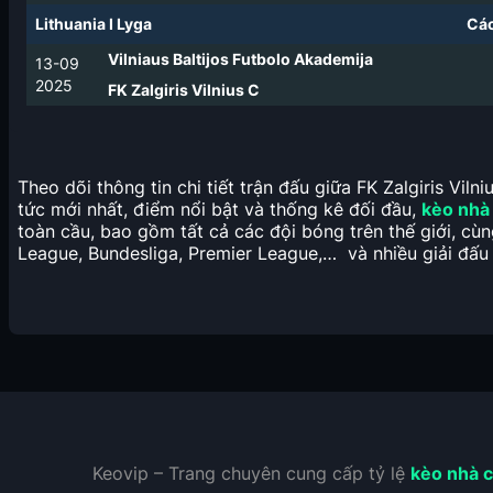
Lithuania I Lyga
Các
Vilniaus Baltijos Futbolo Akademija
13-09
2025
FK Zalgiris Vilnius C
Theo dõi thông tin chi tiết trận đấu giữa FK Zalgiris Viln
tức mới nhất, điểm nổi bật và thống kê đối đầu,
kèo nhà
toàn cầu, bao gồm tất cả các đội bóng trên thế giới, cù
League, Bundesliga, Premier League,… và nhiều giải đấu
Keovip – Trang chuyên cung cấp tỷ lệ
kèo nhà c