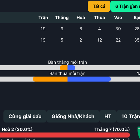
Tất cả
6
Trận gần 
Trận
Thắng
Hoà
Thua
Vào
Bạ
19
9
6
4
39
28
19
5
2
12
22
35
Bàn thắng mỗi trận
Bàn thua mỗi trận
1
Cùng giải đấu
Giống Nhà/Khách
HT
10
Trận
Hoà
2
(
20.0
%)
Thắng
7
(
70.0
%)