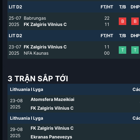
LIT D2
FT/HT
T/B
DHP
25-07
Babrungas
2
2
B
B
2025
FK Zalgiris Vilnius C
1
1
LIT D2
FT/HT
T/B
DHP
23-07
FK Zalgiris Vilnius C
1
1
T
T
2025
NFA Kaunas
0
0
3 TRẬN SẮP TỚI
Lithuania I Lyga
Các
Atomsfera Mazeikiai
23-08
2025
FK Zalgiris Vilnius C
Lithuania I Lyga
Các
FK Zalgiris Vilnius C
29-08
2025
Ekranas Panevezys