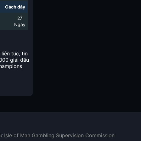
Cách đây
27
Ngày
iên tục, tin
.000 giải đấu
Champions
hư Isle of Man Gambling Supervision Commission