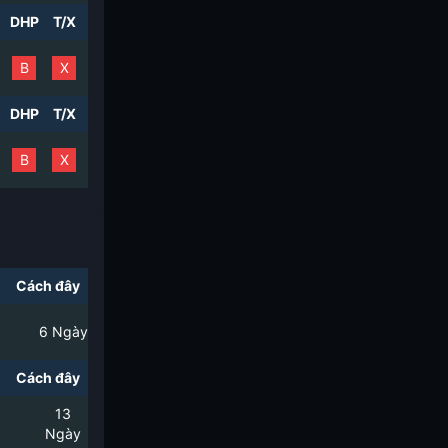
DHP
T/X
B
X
DHP
T/X
B
X
Cách đây
6
Ngày
Cách đây
13
Ngày