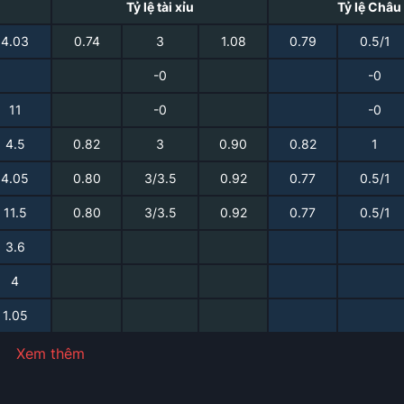
Tỷ lệ tài xỉu
Tỷ lệ Châu
4.03
0.74
3
1.08
0.79
0.5/1
-0
-0
11
-0
-0
4.5
0.82
3
0.90
0.82
1
4.05
0.80
3/3.5
0.92
0.77
0.5/1
11.5
0.80
3/3.5
0.92
0.77
0.5/1
3.6
4
1.05
Xem thêm