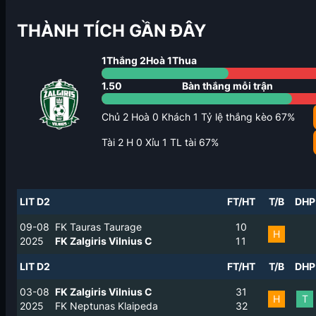
THÀNH TÍCH GẦN ĐÂY
1
Thắng
2
Hoà
1
Thua
1.50
Bàn thắng mỗi trận
Chủ
2
Hoà
0
Khách
1
Tỷ lệ thắng kèo
67
%
Tài
2
H
0
Xỉu
1
TL tài
67
%
LIT D2
FT/HT
T/B
DHP
09-08
FK Tauras Taurage
1
0
H
2025
FK Zalgiris Vilnius C
1
1
LIT D2
FT/HT
T/B
DHP
03-08
FK Zalgiris Vilnius C
3
1
H
T
2025
FK Neptunas Klaipeda
3
2