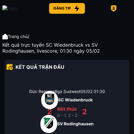
ĐĂNG TIP
/
Trang chủ
Kết quả trực tuyến SC Wiedenbruck vs SV
Rodinghausen, livescore, 01:30 ngày 05/02
KẾT QUẢ TRẬN ĐẤU
Đức Regionalliga Sudwest
05/02
01:30
SC Wiedenbruck
Kết thúc
2
2
0 - 1, 2 - 2
SV Rodinghausen