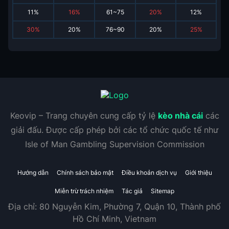
11
%
16
%
61~75
20
%
12
%
30
%
20
%
76~90
20
%
25
%
Keovip – Trang chuyên cung cấp tỷ lệ
kèo nhà cái
các
giải đấu. Được cấp phép bởi các tổ chức quốc tế như
Isle of Man Gambling Supervision Commission
Hướng dẫn
Chính sách bảo mật
Điều khoản dịch vụ
Giới thiệu
Miễn trừ trách nhiệm
Tác giả
Sitemap
Địa chỉ:
80 Nguyễn Kim, Phường 7, Quận 10, Thành phố
Hồ Chí Minh, Vietnam