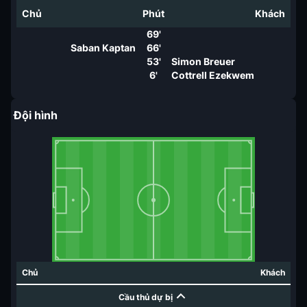
Chủ
Phút
Khách
69'
Saban Kaptan
66'
53'
Simon Breuer
6'
Cottrell Ezekwem
Đội hình
Chủ
Khách
Cầu thủ dự bị