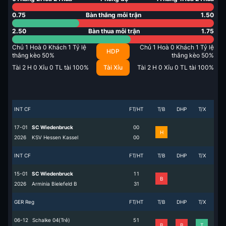
0.75
Bàn thắng mỗi trận
1.50
2.50
Bàn thua mỗi trận
1.75
Chủ
1
Hoà
0
Khách
1
Tỷ lệ
Chủ
1
Hoà
0
Khách
1
Tỷ lệ
HDP
thắng kèo
50
%
thắng kèo
50
%
Tài
2
H
0
Xỉu
0
TL tài
100
%
Tài Xỉu
Tài
2
H
0
Xỉu
0
TL tài
100
%
INT CF
FT/HT
T/B
DHP
T/X
17-01
SC Wiedenbruck
0
0
H
2026
KSV Hessen Kassel
0
0
INT CF
FT/HT
T/B
DHP
T/X
15-01
SC Wiedenbruck
1
1
B
2026
Arminia Bielefeld B
3
1
GER Reg
FT/HT
T/B
DHP
T/X
06-12
Schalke 04(Trẻ)
5
1
B
B
T