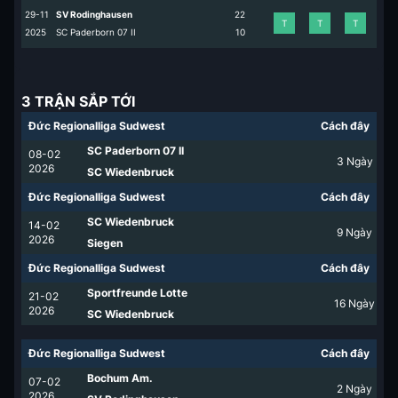
29-11
SV Rodinghausen
2
2
T
T
T
2025
SC Paderborn 07 II
1
0
3 TRẬN SẮP TỚI
Đức Regionalliga Sudwest
Cách đây
SC Paderborn 07 II
08-02
3
Ngày
2026
SC Wiedenbruck
Đức Regionalliga Sudwest
Cách đây
SC Wiedenbruck
14-02
9
Ngày
2026
Siegen
Đức Regionalliga Sudwest
Cách đây
Sportfreunde Lotte
21-02
16
Ngày
2026
SC Wiedenbruck
Đức Regionalliga Sudwest
Cách đây
Bochum Am.
07-02
2
Ngày
2026