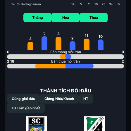
14
SV Rodinghausen
17
5
2
10
28
34
-6
Thắng
Hoà
Thua
5
3
11
10
2
3
0
Bàn thắng mỗi trận
0
2.18
Bàn thua mỗi trận
2
THÀNH TÍCH ĐỐI ĐẦU
Cùng giải đấu
Giống Nhà/Khách
HT
10
Trận gần nhất