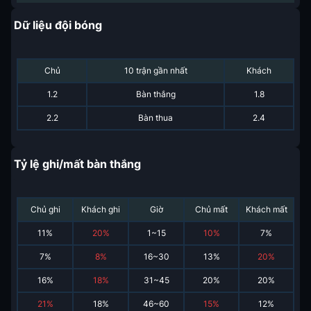
Dữ liệu đội bóng
Chủ
10 trận gần nhất
Khách
1.2
Bàn thắng
1.8
2.2
Bàn thua
2.4
Tỷ lệ ghi/mất bàn thắng
Chủ ghi
Khách ghi
Giờ
Chủ mất
Khách mất
11
%
20
%
1~15
10
%
7
%
7
%
8
%
16~30
13
%
20
%
16
%
18
%
31~45
20
%
20
%
21
%
18
%
46~60
15
%
12
%