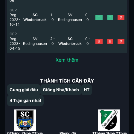
06
GER
Reg
SC
1
-
SV
0
-
T
T
X
2023-
Wiedenbruck
0
Rodinghausen
0
10-14
GER
Reg
SV
2
-
SC
0
-
B
B
X
2023-
Rodinghausen
0
Wiedenbruck
0
04-15
Xem thêm
THÀNH TÍCH GẦN ĐÂY
Cùng giải đấu
Giống Nhà/Khách
HT
4
Trận gần nhất
0
Thắng
2
Hoà
2
Thua
Phong độ
1
Thắng
1
Hoà
2
Thua