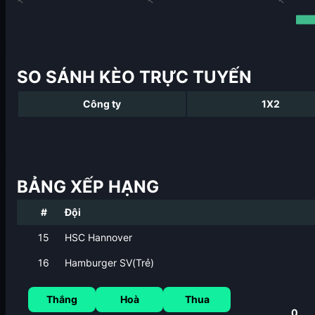
SO SÁNH KÈO TRỰC TUYẾN
Công ty
1X2
BẢNG XẾP HẠNG
#
Đội
15
HSC Hannover
16
Hamburger SV(Trẻ)
Thắng
Hoà
Thua
0