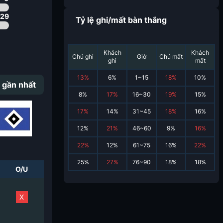
.29
Tỷ lệ ghi/mất bàn thắng
Khách
Khách
Chủ ghi
Giờ
Chủ mất
ghi
mất
13
%
6
%
1~15
18
%
10
%
 gần nhất
8
%
17
%
16~30
19
%
15
%
17
%
14
%
31~45
18
%
16
%
12
%
21
%
46~60
9
%
16
%
22
%
12
%
61~75
16
%
22
%
25
%
27
%
76~90
18
%
18
%
O/U
X