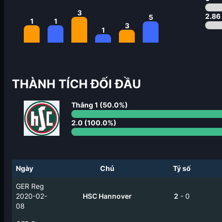
3
2.86
5
1
1
3
1
THÀNH TÍCH ĐỐI ĐẦU
Thắng
1
(
50.0
%)
2.0
(
100.0
%)
Ngày
Chủ
Tỷ số
GER Reg
2020-02-
HSC Hannover
2
-
0
08