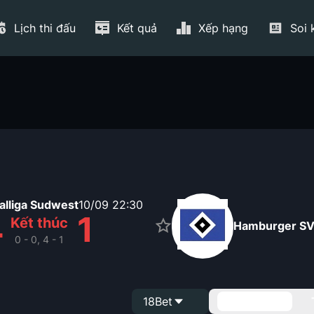
Lịch thi đấu
Kết quả
Xếp hạng
Soi 
alliga Sudwest
10/09
22:30
4
1
Kết thúc
Hamburger SV
0 - 0, 4 - 1
18Bet
Handicap