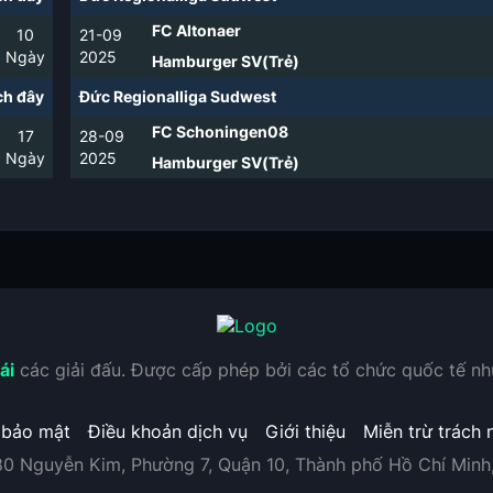
FC Altonaer
10
21-09
Ngày
2025
Hamburger SV(Trẻ)
h đây
Đức Regionalliga Sudwest
FC Schoningen08
17
28-09
Ngày
2025
Hamburger SV(Trẻ)
ái
các giải đấu. Được cấp phép bởi các tổ chức quốc tế n
 bảo mật
Điều khoản dịch vụ
Giới thiệu
Miễn trừ trách 
80 Nguyễn Kim, Phường 7, Quận 10, Thành phố Hồ Chí Minh