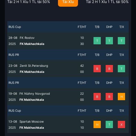
Tài
2
H
1
Xỉu
1
TL tài
50
%
Tài Xỉu
Tài
2
H
1
Xỉu
1
TL tài
50
%
RUS Cup
FT/HT
T/B
DHP
T/X
28-08
FK Rostov
1
0
T
T
T
2025
FK Makhachkala
3
0
RUS PR
FT/HT
T/B
DHP
T/X
23-08
Zenit St.Petersburg
4
2
B
B
T
2025
FK Makhachkala
0
0
RUS PR
FT/HT
T/B
DHP
T/X
19-08
FK Nizhny Novgorod
2
2
B
B
H
2025
FK Makhachkala
0
0
RUS Cup
FT/HT
T/B
DHP
T/X
13-08
Spartak Moscow
1
0
H
T
X
2025
FK Makhachkala
1
0