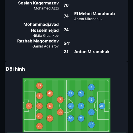
Soslan Kagermazov
76'
Mohamed Azzi
El Mehdi Maouhoub
74'
Anton Miranchuk
Mohammadjavad
74'
Hosseinnejad
Nikita Glushkov
Razhab Magomedov
54'
Gamid Agalarov
31'
Anton Miranchuk
Đội hình
77
4
47
77
74
5
7
2
27
99
6
33
15
31
25
55
70
10
10
21
44
22