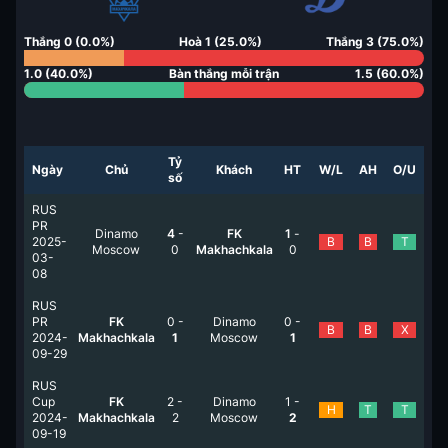
Thắng
0
(
0.0
%)
Hoà
1
(
25.0
%)
Thắng
3
(
75.0
%)
1.0
(
40.0
%)
Bàn thắng mỗi trận
1.5
(
60.0
%)
Tỷ
Ngày
Chủ
Khách
HT
W/L
AH
O/U
số
RUS
PR
Dinamo
4
-
FK
1
-
2025-
B
B
T
Moscow
0
Makhachkala
0
03-
08
RUS
PR
FK
0
-
Dinamo
0
-
B
B
X
2024-
Makhachkala
1
Moscow
1
09-29
RUS
Cup
FK
2
-
Dinamo
1
-
H
T
T
2024-
Makhachkala
2
Moscow
2
09-19