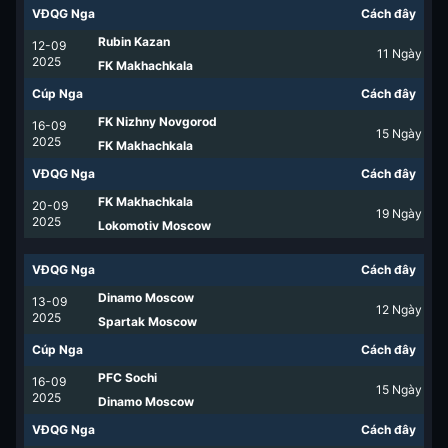
VĐQG Nga
Cách đây
Rubin Kazan
12-09
11
Ngày
2025
FK Makhachkala
Cúp Nga
Cách đây
FK Nizhny Novgorod
16-09
15
Ngày
2025
FK Makhachkala
VĐQG Nga
Cách đây
FK Makhachkala
20-09
19
Ngày
2025
Lokomotiv Moscow
VĐQG Nga
Cách đây
Dinamo Moscow
13-09
12
Ngày
2025
Spartak Moscow
Cúp Nga
Cách đây
PFC Sochi
16-09
15
Ngày
2025
Dinamo Moscow
VĐQG Nga
Cách đây