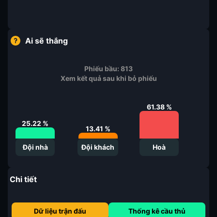
Ai sẽ thắng
Phiếu bầu:
813
Xem kết quả sau khi bỏ phiếu
61.38
%
25.22
%
13.41
%
Đội nhà
Đội khách
Hoà
Chi tiết
Dữ liệu trận đấu
Thống kê cầu thủ