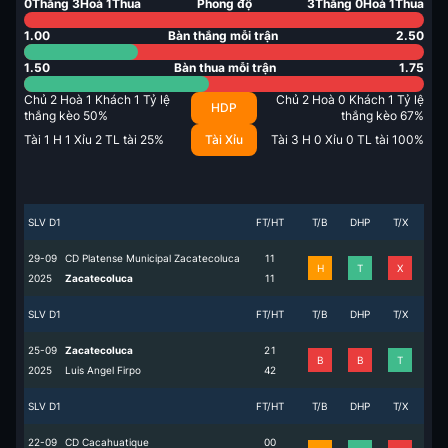
0
Thắng
3
Hoà
1
Thua
Phong độ
3
Thắng
0
Hoà
1
Thua
1.00
Bàn thắng mỗi trận
2.50
1.50
Bàn thua mỗi trận
1.75
Chủ
2
Hoà
1
Khách
1
Tỷ lệ
Chủ
2
Hoà
0
Khách
1
Tỷ lệ
HDP
thắng kèo
50
%
thắng kèo
67
%
Tài
1
H
1
Xỉu
2
TL tài
25
%
Tài Xỉu
Tài
3
H
0
Xỉu
0
TL tài
100
%
SLV D1
FT/HT
T/B
DHP
T/X
29-09
CD Platense Municipal Zacatecoluca
1
1
H
T
X
2025
Zacatecoluca
1
1
SLV D1
FT/HT
T/B
DHP
T/X
25-09
Zacatecoluca
2
1
B
B
T
2025
Luis Angel Firpo
4
2
SLV D1
FT/HT
T/B
DHP
T/X
22-09
CD Cacahuatique
0
0