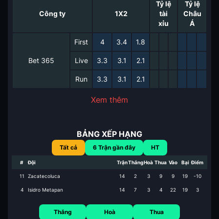
Tỷ lệ
Tỷ lệ
Công ty
1X2
tài
Châu
xỉu
Á
First
4
3.4
1.8
Bet 365
Live
3.3
3.1
2.1
Run
3.3
3.1
2.1
Xem thêm
BẢNG XẾP HẠNG
Tất cả
6
Trận gần đây
HT
#
Đội
Trận
Thắng
Hoà
Thua
Vào
Bại
Điểm
11
Zacatecoluca
14
2
3
9
9
19
-10
4
Isidro Metapan
14
7
3
4
22
19
3
Thắng
Hoà
Thua