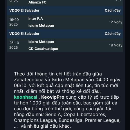
2025
Alianza FC
VĐQG El Salvador
Cách đây
Inter F.A
19-10
12
Ngày
2025
Isidro Metapan
VĐQG El Salvador
Cách đây
Isidro Metapan
26-10
19
Ngày
2025
CD Cacahuatique
Theo dõi thông tin chi tiết trận đấu giữa
Zacatecoluca và Isidro Metapan vào 04:00 ngày
06/10, với kết quả cập nhật liên tục, tin tức mới
nhất, điểm nổi bật và thống kê đối đầu,
keonhacai
.
KeovipPro
cung cấp tỷ số trực tiếp
từ hơn 1.000 giải đấu toàn cầu, bao gồm tất cả
các đội bóng trên thế giới, cùng các giải đấu
hàng đầu như Serie A, Copa Libertadores,
Champions League, Bundesliga, Premier League,
… và nhiều giải đấu khác.