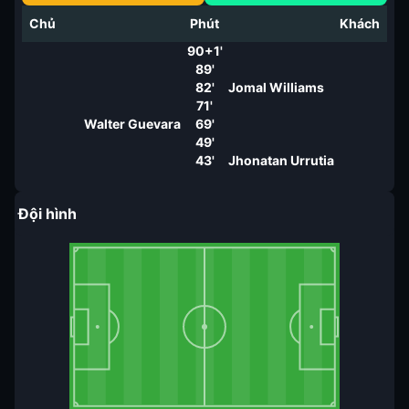
Chủ
Phút
Khách
90+1'
89'
82'
Jomal Williams
71'
Walter Guevara
69'
49'
43'
Jhonatan Urrutia
Đội hình