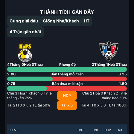
THÀNH TÍCH GẦN ĐÂY
Cùng giải đấu
Giống Nhà/Khách
HT
4
Trận gần nhất
4
Thắng
0
Hoà
0
Thua
Phong độ
3
Thắng
1
Hoà
0
Thua
2.00
Bàn thắng mỗi trận
3.25
0.75
Bàn thua mỗi trận
1.50
Chủ
3
Hoà
1
Khách
0
Tỷ lệ
Chủ
2
Hoà
0
Khách
2
Tỷ lệ
HDP
thắng kèo
75
%
thắng kèo
50
%
Tài
2
H
0
Xỉu
2
TL tài
50
%
Tài Xỉu
Tài
4
H
0
Xỉu
0
TL tài
100
%
UEFA EL
FT/HT
T/B
DHP
T/X