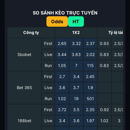
SO SÁNH KÈO TRỰC TUYẾN
Odds
HT
Công ty
1X2
Tỷ lệ tài xỉu
First
2.65
3.32
2.37
0.93
2.5/3
Sbobet
Live
3.44
3.63
2.02
0.83
2.5/3
Run
1.05
7
115
0.83
2.5/3
First
2.7
3.4
2.45
Bet 365
Live
3.6
3.7
1.9
Run
1.02
19
501
First
2.72
3.5
2.35
0.92
2.5/3
188bet
Live
3.4
3.6
1.97
1.02
3