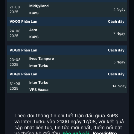
Midtjylland
21-08
4
Ngày
2025
KuPS
VĐQG Phần Lan
Cách đây
Jaro
24-08
7
Ngày
2025
KuPS
VĐQG Phần Lan
Cách đây
Ilves Tampere
23-08
5
Ngày
2025
Inter Turku
VĐQG Phần Lan
Cách đây
Inter Turku
31-08
14
Ngày
2025
VPS Vaasa
Theo dõi thông tin chi tiết trận đấu giữa KuPS
và Inter Turku vào 21:00 ngày 17/08, với kết quả
cập nhật liên tục, tin tức mới nhất, điểm nổi bật
và thống kê đối đầu,
kèo nhà cái
.
KeovipPro