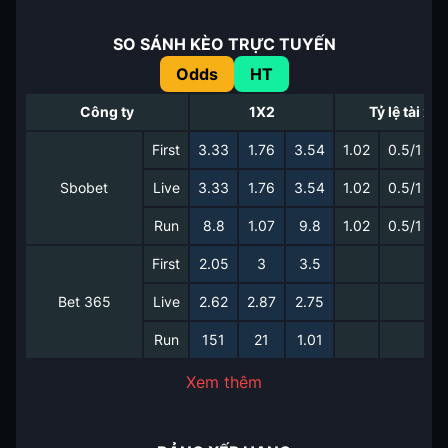
SO SÁNH KÈO TRỰC TUYẾN
Odds
HT
Công ty
1X2
Tỷ lệ tài xỉu
First
3.33
1.76
3.54
1.02
0.5/1
0
Sbobet
Live
3.33
1.76
3.54
1.02
0.5/1
0
Run
8.8
1.07
9.8
1.02
0.5/1
0
First
2.05
3
3.5
Bet 365
Live
2.62
2.87
2.75
Run
151
21
1.01
Xem thêm