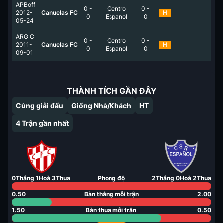
APBoff
0
-
Centro
0
-
2012-
Canuelas FC
H
0
Espanol
0
05-24
ARG C
0
-
Centro
0
-
2011-
Canuelas FC
H
0
Espanol
0
09-01
THÀNH TÍCH GẦN ĐÂY
Cùng giải đấu
Giống Nhà/Khách
HT
4
Trận gần nhất
0
Thắng
1
Hoà
3
Thua
Phong độ
2
Thắng
0
Hoà
2
Thua
0.50
Bàn thắng mỗi trận
2.00
1.50
Bàn thua mỗi trận
0.50