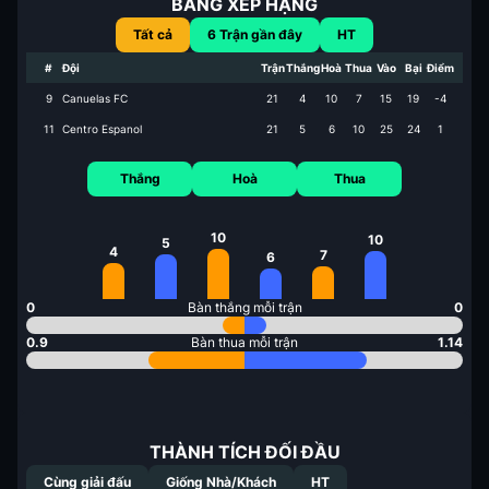
BẢNG XẾP HẠNG
Tất cả
6
Trận gần đây
HT
#
Đội
Trận
Thắng
Hoà
Thua
Vào
Bại
Điểm
9
Canuelas FC
21
4
10
7
15
19
-4
11
Centro Espanol
21
5
6
10
25
24
1
Thắng
Hoà
Thua
10
10
5
4
7
6
0
Bàn thắng mỗi trận
0
0.9
Bàn thua mỗi trận
1.14
THÀNH TÍCH ĐỐI ĐẦU
Cùng giải đấu
Giống Nhà/Khách
HT