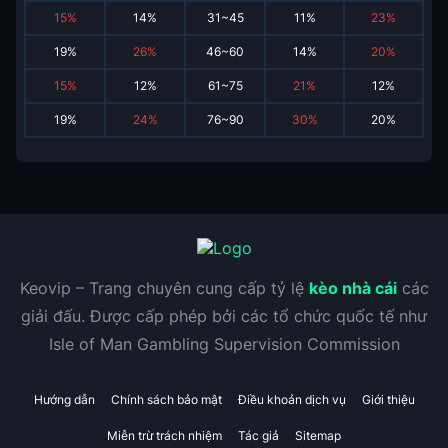
15
%
14
%
31~45
11
%
23
%
19
%
26
%
46~60
14
%
20
%
15
%
12
%
61~75
21
%
12
%
19
%
24
%
76~90
30
%
20
%
Keovip – Trang chuyên cung cấp tỷ lệ
kèo nhà cái
các
giải đấu. Được cấp phép bởi các tổ chức quốc tế như
Isle of Man Gambling Supervision Commission
Hướng dẫn
Chính sách bảo mật
Điều khoản dịch vụ
Giới thiệu
Miễn trừ trách nhiệm
Tác giả
Sitemap