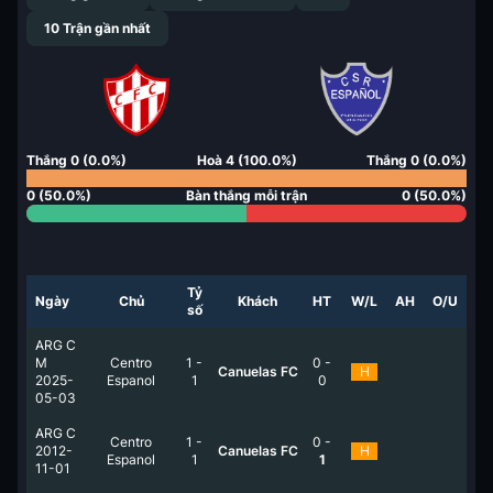
10
Trận gần nhất
Thắng
0
(
0.0
%)
Hoà
4
(
100.0
%)
Thắng
0
(
0.0
%)
0
(
50.0
%)
Bàn thắng mỗi trận
0
(
50.0
%)
Tỷ
Ngày
Chủ
Khách
HT
W/L
AH
O/U
số
ARG C
M
Centro
1
-
0
-
Canuelas FC
H
2025-
Espanol
1
0
05-03
ARG C
Centro
1
-
0
-
2012-
Canuelas FC
H
Espanol
1
1
11-01