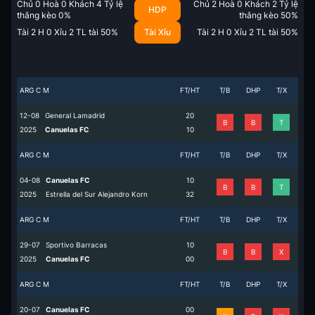
Chủ
0
Hoà
0
Khách
4
Tỷ lệ
Chủ
2
Hoà
0
Khách
2
Tỷ lệ
HDP
thắng kèo
0
%
thắng kèo
50
%
Tài
2
H
0
Xỉu
2
TL tài
50
%
Tài Xỉu
Tài
2
H
0
Xỉu
2
TL tài
50
%
ARG C M
FT/HT
T/B
DHP
T/X
12-08
General Lamadrid
2
0
B
B
T
2025
Canuelas FC
1
0
ARG C M
FT/HT
T/B
DHP
T/X
04-08
Canuelas FC
1
0
B
B
T
2025
Estrella del Sur Alejandro Korn
3
2
ARG C M
FT/HT
T/B
DHP
T/X
29-07
Sportivo Barracas
1
0
B
B
X
2025
Canuelas FC
0
0
ARG C M
FT/HT
T/B
DHP
T/X
20-07
Canuelas FC
0
0