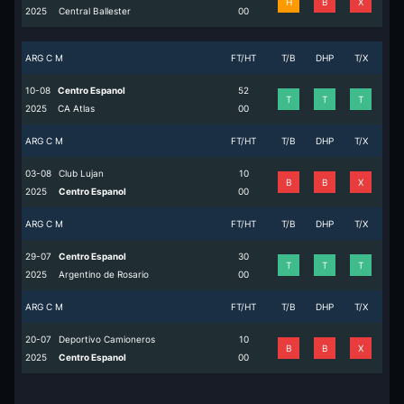
H
B
X
2025
Central Ballester
0
0
ARG C M
FT/HT
T/B
DHP
T/X
10-08
Centro Espanol
5
2
T
T
T
2025
CA Atlas
0
0
ARG C M
FT/HT
T/B
DHP
T/X
03-08
Club Lujan
1
0
B
B
X
2025
Centro Espanol
0
0
ARG C M
FT/HT
T/B
DHP
T/X
29-07
Centro Espanol
3
0
T
T
T
2025
Argentino de Rosario
0
0
ARG C M
FT/HT
T/B
DHP
T/X
20-07
Deportivo Camioneros
1
0
B
B
X
2025
Centro Espanol
0
0