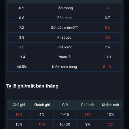
0.5
Bàn thắng
1.4
0.8
Bàn thua
0.7
7.2
Sút cầu môn(OT)
9.3
3.9
Phạt góc
4.5
2.5
Thẻ vàng
2.4
13.4
Phạm lỗi
13.9
48.5%
Kiểm soát bóng
51.1%
Tỷ lệ ghi/mất bàn thắng
Chủ ghi
Khách ghi
Giờ
Chủ mất
Khách mất
15
%
4
%
1~15
11
%
10
%
15
%
17
%
16~30
9
%
12
%