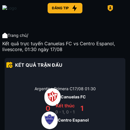
ĐĂNG TIP
/
Trang chủ
Kết quả trực tuyến Canuelas FC vs Centro Espanol,
livescore, 01:30 ngày 17/08
KẾT QUẢ TRẬN ĐẤU
Argentina Primera C
17/08
01:30
Canuelas FC
Kết thúc
0
1
0 - 1, 0 - 1
Centro Espanol