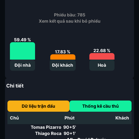
Phiếu bầu:
785
Xem kết quả sau khi bỏ phiếu
59.49
%
22.68
%
17.83
%
Đội nhà
Đội khách
Hoà
Chi tiết
Dữ liệu trận đấu
Thống kê cầu thủ
Chủ
Phút
Khách
Tomas Pizarro
90+5'
Thiago Roca
90+1'