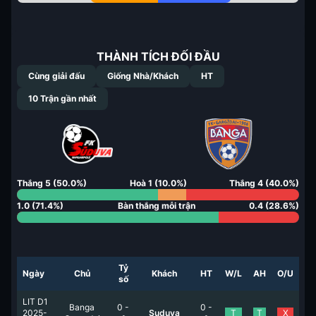
THÀNH TÍCH ĐỐI ĐẦU
Cùng giải đấu
Giống Nhà/Khách
HT
10
Trận gần nhất
Thắng
5
(
50.0
%)
Hoà
1
(
10.0
%)
Thắng
4
(
40.0
%)
1.0
(
71.4
%)
Bàn thắng mỗi trận
0.4
(
28.6
%)
Tỷ
Ngày
Chủ
Khách
HT
W/L
AH
O/U
số
LIT D1
Banga
0
-
0
-
2025-
Suduva
T
T
X