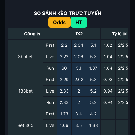
SO SÁNH KÈO TRỰC TUYẾN
Odds
HT
Công ty
1X2
Tỷ lệ tài xỉu
First
2.2
2.04
5.1
1.02
2/2.5
Sbobet
Live
2.22
2.06
5.3
1.04
2/2.5
Run
60
5.1
1.07
1.04
2/2.5
First
2.29
2.02
5.3
0.98
2/2.5
188bet
Live
2.33
2
5.2
0.94
2/2.5
Run
2.33
2
5.2
0.94
2/2.5
First
1.73
3.4
4.2
Bet 365
Live
1.66
3.5
4.33