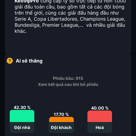
KeovipPro
cung cấp tỷ số trực tiếp từ hơn 1.000
giải đấu toàn cầu, bao gồm tất cả các đội bóng
trên thế giới, cùng các giải đấu hàng đầu như
Serie A, Copa Libertadores, Champions League,
Bundesliga, Premier League,… và nhiều giải đấu
khác.
Ai sẽ thắng
Phiếu bầu:
915
Xem kết quả sau khi bỏ phiếu
42.30
%
40.00
%
17.70
%
Đội nhà
Đội khách
Hoà