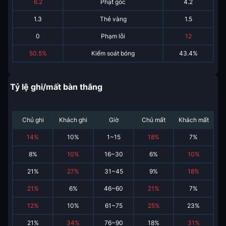
6.2
Phạt góc
4.2
1.3
Thẻ vàng
1.5
0
Phạm lỗi
12
50.5%
Kiểm soát bóng
43.4%
Tỷ lệ ghi/mất bàn thắng
Chủ ghi
Khách ghi
Giờ
Chủ mất
Khách mất
14
%
10
%
1~15
18
%
7
%
8
%
10
%
16~30
6
%
10
%
21
%
27
%
31~45
9
%
18
%
21
%
6
%
46~60
21
%
7
%
12
%
10
%
61~75
25
%
23
%
21
%
34
%
76~90
18
%
31
%