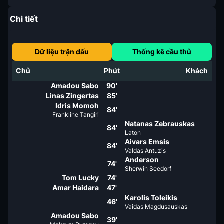
Chi tiết
Dữ liệu trận đấu
Thống kê cầu thủ
Chủ
Phút
Khách
Amadou Sabo
90'
Linas Zingertas
85'
Idris Momoh
84'
Frankline Tangiri
Natanas Zebrauskas
84'
Laton
Aivars Emsis
84'
Valdas Antuzis
Anderson
74'
Sherwin Seedorf
Tom Lucky
74'
Amar Haidara
47'
Karolis Toleikis
46'
Vaidas Magdusauskas
Amadou Sabo
39'