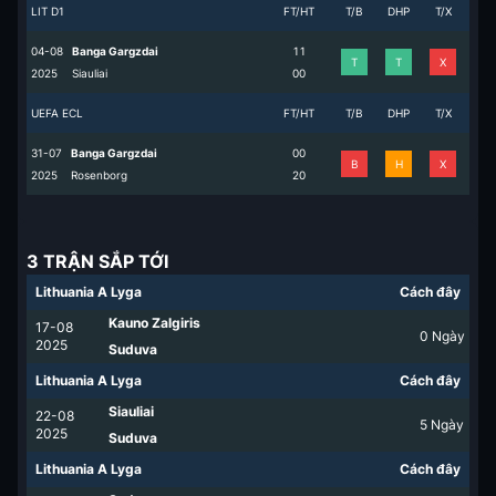
LIT D1
FT/HT
T/B
DHP
T/X
04-08
Banga Gargzdai
1
1
T
T
X
2025
Siauliai
0
0
UEFA ECL
FT/HT
T/B
DHP
T/X
31-07
Banga Gargzdai
0
0
B
H
X
2025
Rosenborg
2
0
3 TRẬN SẮP TỚI
Lithuania A Lyga
Cách đây
Kauno Zalgiris
17-08
0
Ngày
2025
Suduva
Lithuania A Lyga
Cách đây
Siauliai
22-08
5
Ngày
2025
Suduva
Lithuania A Lyga
Cách đây