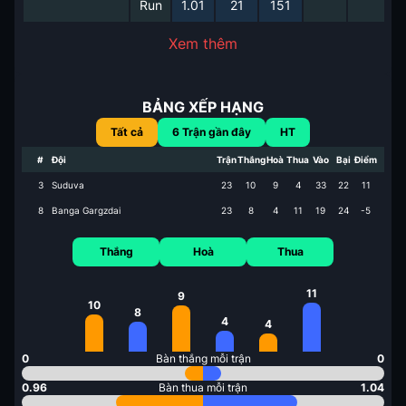
Run
1.01
21
151
Xem thêm
BẢNG XẾP HẠNG
Tất cả
6
Trận gần đây
HT
#
Đội
Trận
Thắng
Hoà
Thua
Vào
Bại
Điểm
3
Suduva
23
10
9
4
33
22
11
8
Banga Gargzdai
23
8
4
11
19
24
-5
Thắng
Hoà
Thua
11
9
10
8
4
4
0
Bàn thắng mỗi trận
0
0.96
Bàn thua mỗi trận
1.04