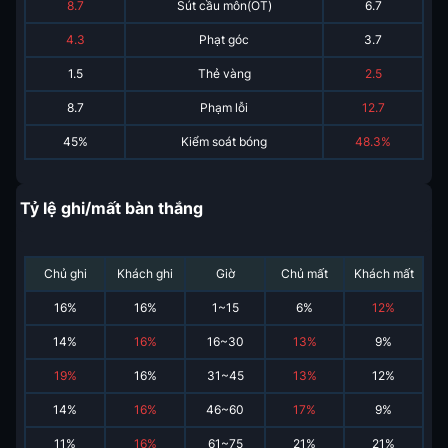
8.7
Sút cầu môn(OT)
6.7
4.3
Phạt góc
3.7
1.5
Thẻ vàng
2.5
8.7
Phạm lỗi
12.7
45%
Kiểm soát bóng
48.3%
Tỷ lệ ghi/mất bàn thắng
Chủ ghi
Khách ghi
Giờ
Chủ mất
Khách mất
16
%
16
%
1~15
6
%
12
%
14
%
16
%
16~30
13
%
9
%
19
%
16
%
31~45
13
%
12
%
14
%
16
%
46~60
17
%
9
%
11
%
16
%
61~75
21
%
21
%