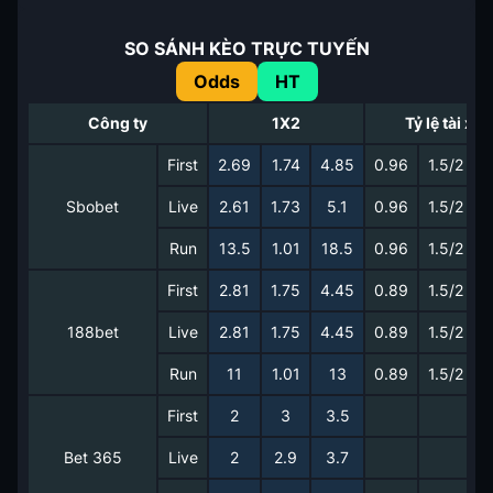
SO SÁNH KÈO TRỰC TUYẾN
Odds
HT
Công ty
1X2
Tỷ lệ tài xỉu
First
2.69
1.74
4.85
0.96
1.5/2
0
Sbobet
Live
2.61
1.73
5.1
0.96
1.5/2
0
Run
13.5
1.01
18.5
0.96
1.5/2
0
First
2.81
1.75
4.45
0.89
1.5/2
0
188bet
Live
2.81
1.75
4.45
0.89
1.5/2
0
Run
11
1.01
13
0.89
1.5/2
0
First
2
3
3.5
Bet 365
Live
2
2.9
3.7