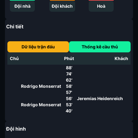
Đội nhà
Đội khách
Hoà
Chi tiết
Dữ liệu trận đấu
Thống kê cầu thủ
Chủ
Phút
Khách
88'
74'
62'
Rodrigo Monserrat
58'
57'
56'
Jeremias Heidenreich
Rodrigo Monserrat
53'
40'
Đội hình