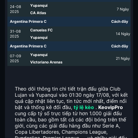
Yupanqui
24-08
7
Ngày
2025
CA Atlas
Argentina Primera C
Cách đây
Canuelas FC
31-08
14
Ngày
2025
Yupanqui
Argentina Primera C
Cách đây
Yupanqui
07-09
21
Ngày
2025
Victoriano Arenas
Theo dõi thông tin chi tiết trận đấu giữa Club
Lujan và Yupanqui vào 01:30 ngày 17/08, với kết
quả cập nhật liên tục, tin tức mới nhất, điểm nổi
bật và thống kê đối đầu,
tỷ lệ kèo
.
KeovipPro
cung cấp tỷ số trực tiếp từ hơn 1.000 giải đấu
toàn cầu, bao gồm tất cả các đội bóng trên thế
giới, cùng các giải đấu hàng đầu như Serie A,
Copa Libertadores, Champions League,