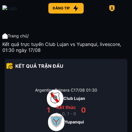
ĐĂNG TIP
/
Trang chủ
Kết quả trực tuyến Club Lujan vs Yupanqui, livescore,
01:30 ngày 17/08
KẾT QUẢ TRẬN ĐẤU
Argentina Primera C
17/08
01:30
Club Lujan
Kết thúc
1
0
1 - 0, 1 - 0
Yupanqui