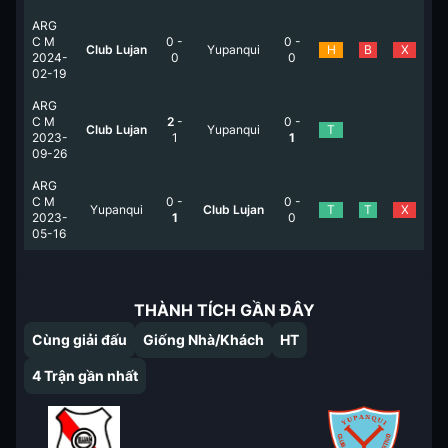
ARG
C M
0
-
0
-
Club Lujan
Yupanqui
H
B
X
2024-
0
0
02-19
ARG
C M
2
-
0
-
Club Lujan
Yupanqui
T
2023-
1
1
09-26
ARG
C M
0
-
0
-
Yupanqui
Club Lujan
T
T
X
2023-
1
0
05-16
THÀNH TÍCH GẦN ĐÂY
Cùng giải đấu
Giống Nhà/Khách
HT
4
Trận gần nhất