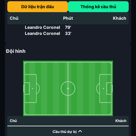
Dữ liệu trận đấu
Thống kê cầu thủ
Chủ
Phút
Khách
Leandro Coronel
79'
Leandro Coronel
33'
Đội hình
Chủ
Khách
Cầu thủ dự bị