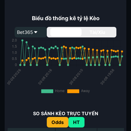
Biểu đồ thống kê tỷ lệ Kèo
Bet365
Handicap
Tài/Xỉu
SO SÁNH KÈO TRỰC TUYẾN
Odds
HT