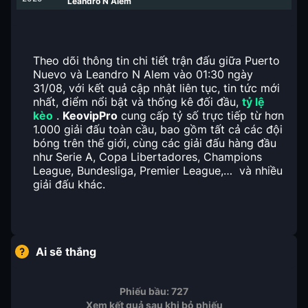
Leandro N Alem
Theo dõi thông tin chi tiết trận đấu giữa Puerto
Nuevo và Leandro N Alem vào 01:30 ngày
31/08, với kết quả cập nhật liên tục, tin tức mới
nhất, điểm nổi bật và thống kê đối đầu,
tỷ lệ
kèo
.
KeovipPro
cung cấp tỷ số trực tiếp từ hơn
1.000 giải đấu toàn cầu, bao gồm tất cả các đội
bóng trên thế giới, cùng các giải đấu hàng đầu
như Serie A, Copa Libertadores, Champions
League, Bundesliga, Premier League,… và nhiều
giải đấu khác.
Ai sẽ thắng
Phiếu bầu:
727
Xem kết quả sau khi bỏ phiếu