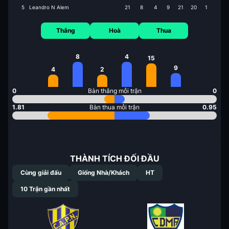
5
Leandro N Alem
21
8
4
9
21
20
1
Thắng
Hoà
Thua
8
4
15
9
4
2
0
Bàn thắng mỗi trận
0
1.81
Bàn thua mỗi trận
0.95
THÀNH TÍCH ĐỐI ĐẦU
Cùng giải đấu
Giống Nhà/Khách
HT
10
Trận gần nhất