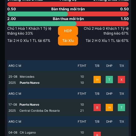
0.50
Bàn thắng mỗi trận
0.50
2.00
Bàn thua mỗi trận
1.50
Chủ
1
Hoà
1
Khách
1
Tỷ lệ
Chủ
2
Hoà
0
Khách
1
Tỷ lệ
HDP
thắng kèo
33
%
thắng kèo
67
%
Tài
2
H
0
Xỉu
1
TL tài
67
%
Tài Xỉu
Tài
2
H
0
Xỉu
1
TL tài
67
%
ARG C M
FT/HT
T/B
DHP
T/X
25-08
Mercedes
1
0
H
T
X
2025
Puerto Nuevo
1
0
ARG C M
FT/HT
T/B
DHP
T/X
17-08
Puerto Nuevo
1
0
B
H
T
2025
Central Cordoba De Rosario
2
1
ARG C M
FT/HT
T/B
DHP
T/X
04-08
CA Lugano
1
0
B