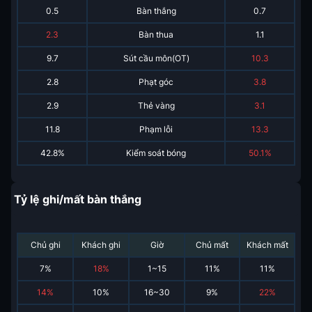
0.5
Bàn thắng
0.7
2.3
Bàn thua
1.1
9.7
Sút cầu môn(OT)
10.3
2.8
Phạt góc
3.8
2.9
Thẻ vàng
3.1
11.8
Phạm lỗi
13.3
42.8%
Kiểm soát bóng
50.1%
Tỷ lệ ghi/mất bàn thắng
Chủ ghi
Khách ghi
Giờ
Chủ mất
Khách mất
7
%
18
%
1~15
11
%
11
%
14
%
10
%
16~30
9
%
22
%