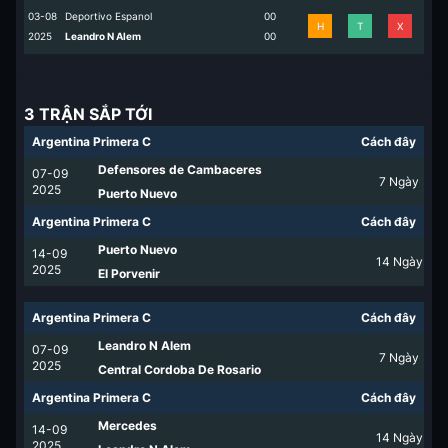
03-08
Deportivo Espanol
0
0
H
T
X
2025
Leandro N Alem
0
0
3 TRẬN SẮP TỚI
Argentina Primera C
Cách đây
Defensores de Cambaceres
07-09
7
Ngày
2025
Puerto Nuevo
Argentina Primera C
Cách đây
Puerto Nuevo
14-09
14
Ngày
2025
El Porvenir
Argentina Primera C
Cách đây
Leandro N Alem
07-09
7
Ngày
2025
Central Cordoba De Rosario
Argentina Primera C
Cách đây
Mercedes
14-09
14
Ngày
2025