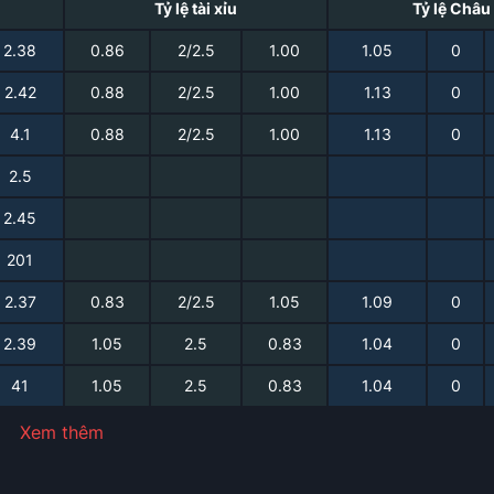
Tỷ lệ tài xỉu
Tỷ lệ Châu
2.38
0.86
2/2.5
1.00
1.05
0
2.42
0.88
2/2.5
1.00
1.13
0
4.1
0.88
2/2.5
1.00
1.13
0
2.5
2.45
201
2.37
0.83
2/2.5
1.05
1.09
0
2.39
1.05
2.5
0.83
1.04
0
41
1.05
2.5
0.83
1.04
0
Xem thêm