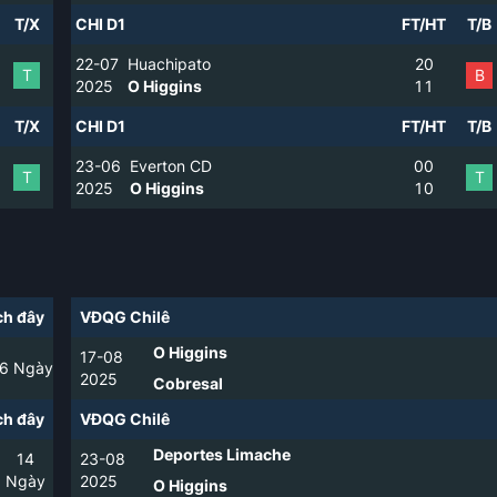
T/X
CHI D1
FT/HT
T/B
22-07
Huachipato
2
0
T
B
2025
O Higgins
1
1
T/X
CHI D1
FT/HT
T/B
23-06
Everton CD
0
0
T
T
2025
O Higgins
1
0
h đây
VĐQG Chilê
O Higgins
17-08
6
Ngày
2025
Cobresal
h đây
VĐQG Chilê
Deportes Limache
14
23-08
Ngày
2025
O Higgins