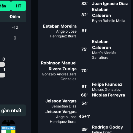
83'
Juan Ignacio Diaz
đây
HT
Esteban
82'
Calderon
i
Điểm
Bryan Rabello Mella
Esteban Moreira
-12
81'
Angelo Jose
Henriquez Iturra
0
Esteban
Calderon
75'
Martín Nicolás
Sarrafiore
0
Robinson Manuel
Rivera Zuniga
1
70'
Gonzalo Andres Jara
Gonzalez
Felipe Faundez
61'
Moises Gonzalez
60'
Nicolas Ferreyra
Jeisson Vargas
54'
Sebastian Diaz
 gần nhất
Jeisson Vargas
45+1'
Angelo Jose
Henriquez Iturra
Rodrigo Godoy
39'
Felipe Ogaz