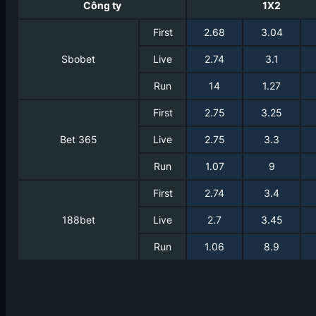
Công ty
1X2
First
2.68
3.04
Sbobet
Live
2.74
3.1
Run
14
1.27
First
2.75
3.25
Bet 365
Live
2.75
3.3
Run
1.07
9
First
2.74
3.4
188bet
Live
2.7
3.45
Run
1.06
8.9