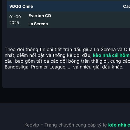
VĐQG Chilê
Các
Everton CD
01-09
2025
La Serena
Theo dõi thông tin chi tiết trận đấu giữa La Serena và O 
nhất, điểm nổi bật và thống kê đối đầu,
kèo nhà cái hôm
cầu, bao gồm tất cả các đội bóng trên thế giới, cùng c
Bundesliga, Premier League,… và nhiều giải đấu khác.
Keovip – Trang chuyên cung cấp tỷ lệ
kèo nhà c