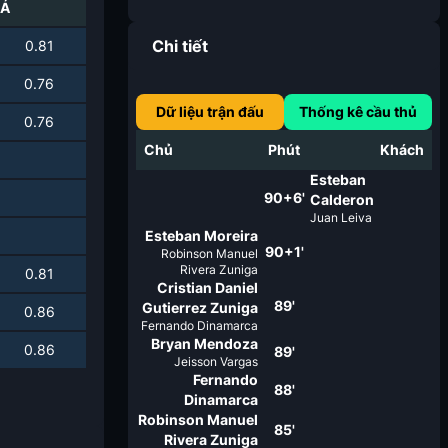
 Á
Chi tiết
0.81
0.76
Dữ liệu trận đấu
Thống kê cầu thủ
0.76
Chủ
Phút
Khách
Esteban
90+6'
Calderon
Juan Leiva
Esteban Moreira
90+1'
Robinson Manuel
Rivera Zuniga
0.81
Cristian Daniel
89'
Gutierrez Zuniga
0.86
Fernando Dinamarca
Bryan Mendoza
0.86
89'
Jeisson Vargas
Fernando
88'
Dinamarca
Robinson Manuel
85'
Rivera Zuniga