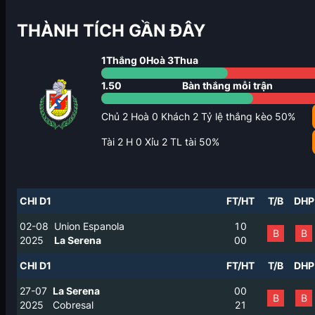
THÀNH TÍCH GẦN ĐÂY
1
Thắng
0
Hoà
3
Thua
1.50
Bàn thắng mỗi trận
Chủ
2
Hoà
0
Khách
2
Tỷ lệ thắng kèo
50
%
Tài
2
H
0
Xỉu
2
TL tài
50
%
CHI D1
FT/HT
T/B
DHP
02-08
Union Espanola
1
0
B
B
2025
La Serena
0
0
CHI D1
FT/HT
T/B
DHP
27-07
La Serena
0
0
B
B
2025
Cobresal
2
1