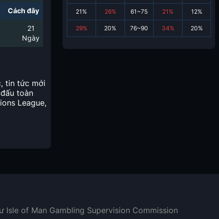
Cách đây
21
%
26
%
61~75
21
%
12
%
21
29
%
20
%
76~90
34
%
20
%
Ngày
, tin tức mới
 đấu toàn
pions League,
hư Isle of Man Gambling Supervision Commission