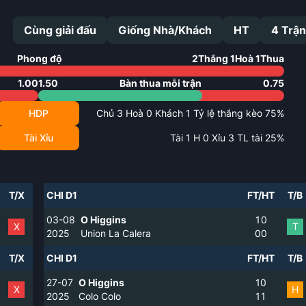
Cùng giải đấu
Giống Nhà/Khách
HT
4
Trận
Phong độ
2
Thắng
1
Hoà
1
Thua
1.00
1.50
Bàn thua mỗi trận
0.75
HDP
Chủ
3
Hoà
0
Khách
1
Tỷ lệ thắng kèo
75
%
Tài Xỉu
Tài
1
H
0
Xỉu
3
TL tài
25
%
T/X
CHI D1
FT/HT
T/B
03-08
O Higgins
1
0
X
T
2025
Union La Calera
0
0
T/X
CHI D1
FT/HT
T/B
27-07
O Higgins
1
0
X
H
2025
Colo Colo
1
1