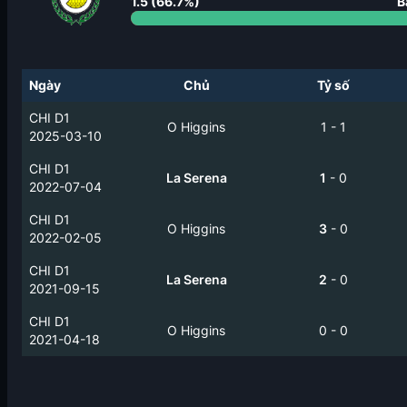
1.5
(
66.7
%)
B
Ngày
Chủ
Tỷ số
CHI D1
O Higgins
1
-
1
2025-03-10
CHI D1
La Serena
1
-
0
2022-07-04
CHI D1
O Higgins
3
-
0
2022-02-05
CHI D1
La Serena
2
-
0
2021-09-15
CHI D1
O Higgins
0
-
0
2021-04-18