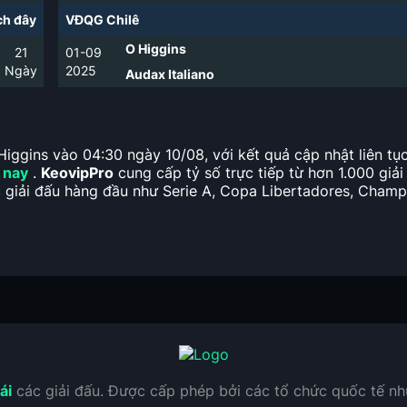
h đây
VĐQG Chilê
O Higgins
21
01-09
Ngày
2025
Audax Italiano
Higgins vào 04:30 ngày 10/08, với kết quả cập nhật liên tục
 nay
.
KeovipPro
cung cấp tỷ số trực tiếp từ hơn 1.000 giải
ác giải đấu hàng đầu như Serie A, Copa Libertadores, Cham
ái
các giải đấu. Được cấp phép bởi các tổ chức quốc tế n