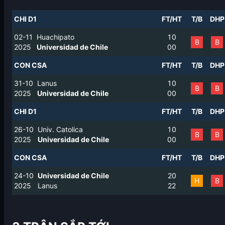
CHI D1
FT/HT
T/B
DHP
02-11
Huachipato
1
0
B
B
2025
Universidad de Chile
0
0
CON CSA
FT/HT
T/B
DHP
31-10
Lanus
1
0
B
B
2025
Universidad de Chile
0
0
CHI D1
FT/HT
T/B
DHP
26-10
Univ. Catolica
1
0
B
B
2025
Universidad de Chile
0
0
CON CSA
FT/HT
T/B
DHP
24-10
Universidad de Chile
2
0
H
B
2025
Lanus
2
2