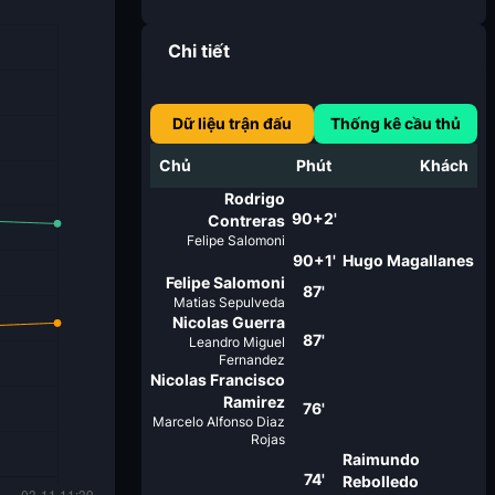
Chi tiết
Dữ liệu trận đấu
Thống kê cầu thủ
Chủ
Phút
Khách
Rodrigo
90+2'
Contreras
Felipe Salomoni
90+1'
Hugo Magallanes
Felipe Salomoni
87'
Matias Sepulveda
Nicolas Guerra
87'
Leandro Miguel
Fernandez
Nicolas Francisco
Ramirez
76'
Marcelo Alfonso Diaz
Rojas
Raimundo
74'
Rebolledo