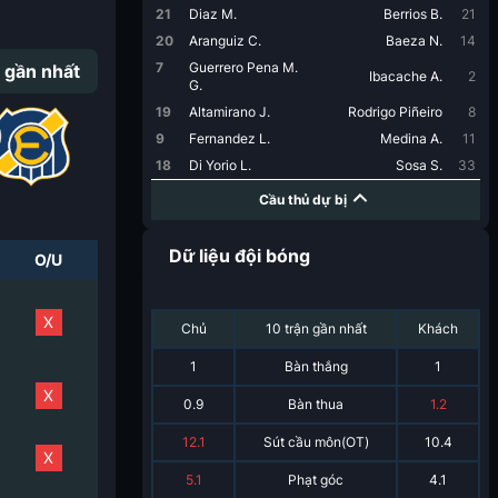
21
Diaz M.
Berrios B.
21
20
Aranguiz C.
Baeza N.
14
7
Guerrero Pena M.
 gần nhất
Ibacache A.
2
G.
19
Altamirano J.
Rodrigo Piñeiro
8
9
Fernandez L.
Medina A.
11
18
Di Yorio L.
Sosa S.
33
Cầu thủ dự bị
Dữ liệu đội bóng
O/U
X
Chủ
10 trận gần nhất
Khách
1
Bàn thắng
1
X
0.9
Bàn thua
1.2
12.1
Sút cầu môn(OT)
10.4
X
5.1
Phạt góc
4.1