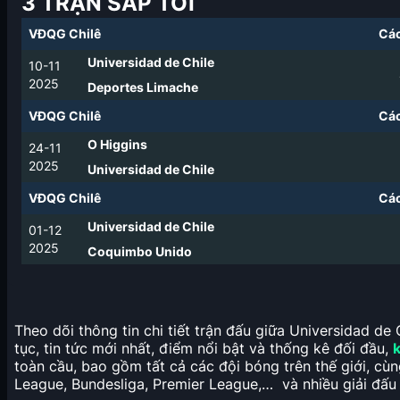
3 TRẬN SẮP TỚI
VĐQG Chilê
Các
Universidad de Chile
10-11
2025
Deportes Limache
VĐQG Chilê
Các
O Higgins
24-11
2025
Universidad de Chile
VĐQG Chilê
Các
Universidad de Chile
01-12
2025
Coquimbo Unido
Theo dõi thông tin chi tiết trận đấu giữa Universidad de
tục, tin tức mới nhất, điểm nổi bật và thống kê đối đầu,
toàn cầu, bao gồm tất cả các đội bóng trên thế giới, cù
League, Bundesliga, Premier League,… và nhiều giải đấu