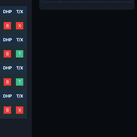
DHP
T/X
B
X
DHP
T/X
B
T
DHP
T/X
B
T
DHP
T/X
B
X