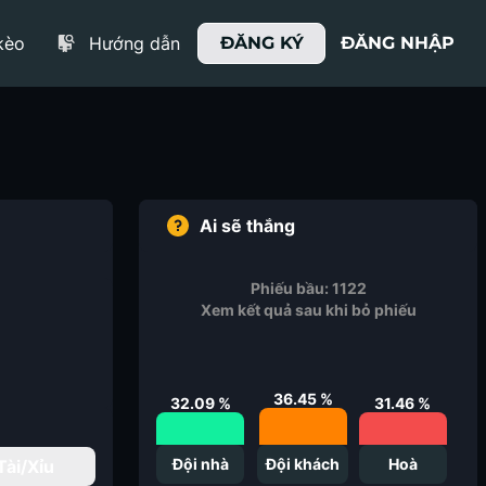
kèo
Hướng dẫn
ĐĂNG KÝ
ĐĂNG NHẬP
Ai sẽ thắng
Phiếu bầu:
1122
Xem kết quả sau khi bỏ phiếu
36.45
%
32.09
%
31.46
%
Đội nhà
Đội khách
Hoà
Tài/Xỉu