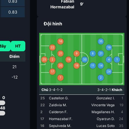
Fabian
0.83
9'
Hormazabal
0.83
Đội hình
16
35
đây
HT
22
19
21
9
8
21
i
Điểm
25
2
19
33
4
1
20
18
11
14
21
17
24
-12
7
2
Chủ
3-4-1-2
3-4-2-1
Khách
0
25
Castellon G.
Gonzalez I.
1
22
Zaldivia M.
Vincente Vega
19
.48
2
Calderon F.
Magallanes H.
4
17
Hormazabal F.
Oyarzun D.
24
16
Sepulveda M.
Lucas Soto
35