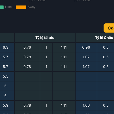
Od
Tỷ lệ tài xỉu
Tỷ lệ Châu
6.3
0.76
1
1.11
0.96
0.5
5.7
0.78
1
1.11
1.07
0.5
5.7
0.78
1
1.11
1.07
0.5
5.5
6
6
5.9
0.78
1
1.11
1.06
0.5