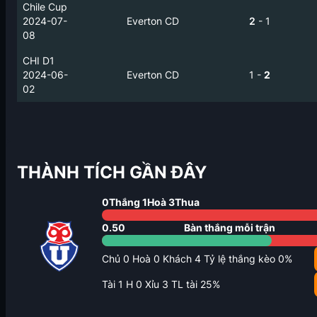
Chile Cup
2024-07-
Everton CD
2
-
1
08
CHI D1
2024-06-
Everton CD
1
-
2
02
THÀNH TÍCH GẦN ĐÂY
0
Thắng
1
Hoà
3
Thua
0.50
Bàn thắng mỗi trận
Chủ
0
Hoà
0
Khách
4
Tỷ lệ thắng kèo
0
%
Tài
1
H
0
Xỉu
3
TL tài
25
%