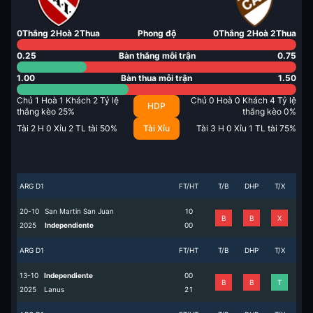
0
Thắng
2
Hoà
2
Thua
Phong độ
0
Thắng
2
Hoà
2
Thua
0.25
Bàn thắng mỗi trận
0.75
1.00
Bàn thua mỗi trận
1.50
Chủ
1
Hoà
1
Khách
2
Tỷ lệ
Chủ
0
Hoà
0
Khách
4
Tỷ lệ
HDP
thắng kèo
25
%
thắng kèo
0
%
Tài
2
H
0
Xỉu
2
TL tài
50
%
Tài Xỉu
Tài
3
H
0
Xỉu
1
TL tài
75
%
ARG D1
FT/HT
T/B
DHP
T/X
20-10
San Martin San Juan
1
0
B
B
X
2025
Independiente
0
0
ARG D1
FT/HT
T/B
DHP
T/X
13-10
Independiente
0
0
B
B
T
2025
Lanus
2
1