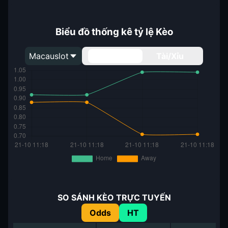
Biểu đồ thống kê tỷ lệ Kèo
Macauslot
Handicap
Tài/Xỉu
SO SÁNH KÈO TRỰC TUYẾN
Odds
HT