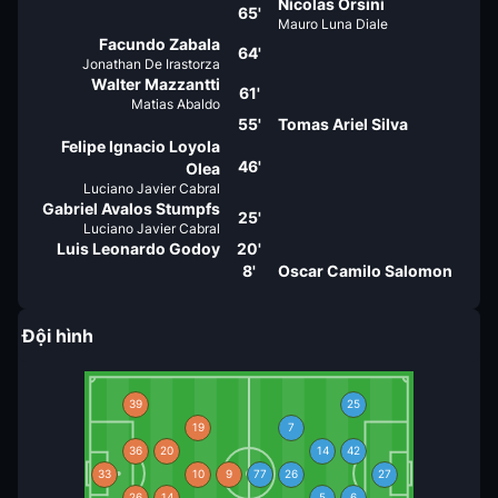
Nicolas Orsini
65'
Mauro Luna Diale
Facundo Zabala
64'
Jonathan De Irastorza
Walter Mazzantti
61'
Matias Abaldo
55'
Tomas Ariel Silva
Felipe Ignacio Loyola
46'
Olea
Luciano Javier Cabral
Gabriel Avalos Stumpfs
25'
Luciano Javier Cabral
Luis Leonardo Godoy
20'
8'
Oscar Camilo Salomon
Đội hình
39
25
19
7
36
20
14
42
33
10
9
77
26
27
26
14
5
6