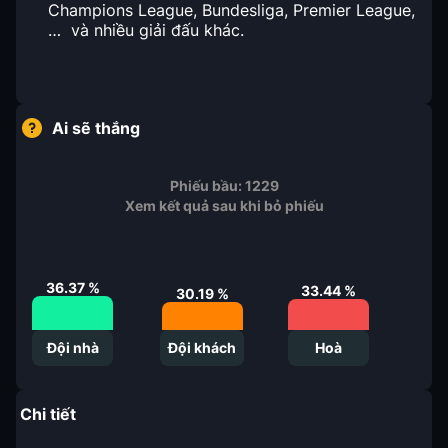
Champions League, Bundesliga, Premier League,
… và nhiều giải đấu khác.
Ai sẽ thắng
Phiếu bầu:
1229
Xem kết quả sau khi bỏ phiếu
36.37
%
33.44
%
30.19
%
Đội nhà
Đội khách
Hoà
Chi tiết