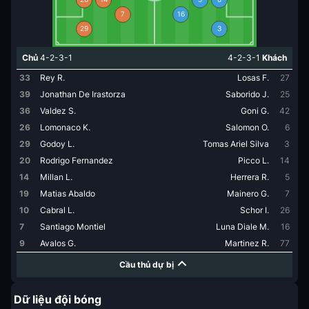
7
16
29
3
Chủ
4-2-3-1
4-2-3-1
Khách
33
Rey R.
Losas F.
27
39
Jonathan De Irastorza
Saborido J.
25
36
Valdez S.
Goni G.
42
26
Lomonaco K.
Salomon O.
6
29
Godoy L.
Tomas Ariel Silva
3
20
Rodrigo Fernandez
Picco L.
14
14
Millan L.
Herrera R.
5
19
Matias Abaldo
Mainero G.
7
10
Cabral L.
Schor I.
26
7
Santiago Montiel
Luna Diale M.
16
9
Avalos G.
Martinez R.
77
Cầu thủ dự bị
Dữ liệu đội bóng