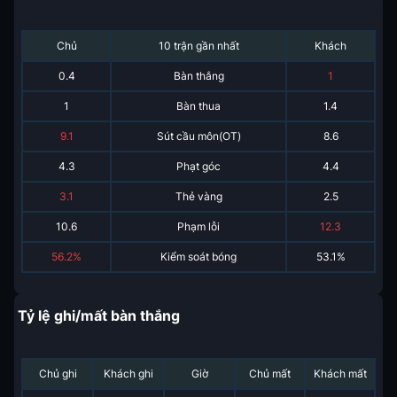
Chủ
10 trận gần nhất
Khách
0.4
Bàn thắng
1
1
Bàn thua
1.4
9.1
Sút cầu môn(OT)
8.6
4.3
Phạt góc
4.4
3.1
Thẻ vàng
2.5
10.6
Phạm lỗi
12.3
56.2%
Kiểm soát bóng
53.1%
Tỷ lệ ghi/mất bàn thắng
Chủ ghi
Khách ghi
Giờ
Chủ mất
Khách mất