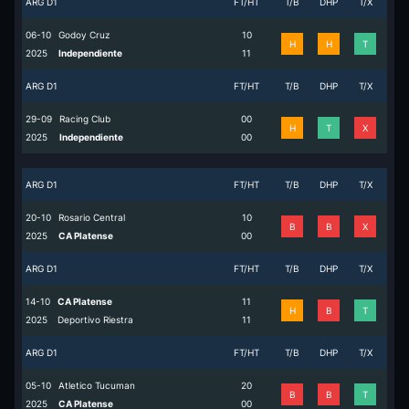
ARG D1
FT/HT
T/B
DHP
T/X
06-10
Godoy Cruz
1
0
H
H
T
2025
Independiente
1
1
ARG D1
FT/HT
T/B
DHP
T/X
29-09
Racing Club
0
0
H
T
X
2025
Independiente
0
0
ARG D1
FT/HT
T/B
DHP
T/X
20-10
Rosario Central
1
0
B
B
X
2025
CA Platense
0
0
ARG D1
FT/HT
T/B
DHP
T/X
14-10
CA Platense
1
1
H
B
T
2025
Deportivo Riestra
1
1
ARG D1
FT/HT
T/B
DHP
T/X
05-10
Atletico Tucuman
2
0
B
B
T
2025
CA Platense
0
0