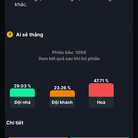
khác.
Ai sẽ thắng
Phiếu bầu:
1006
Xem kết quả sau khi bỏ phiếu
47.71
%
29.03
%
23.26
%
Đội nhà
Đội khách
Hoà
Chi tiết