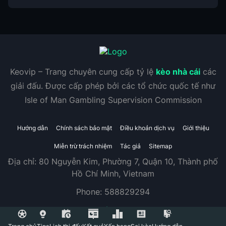
Keovip – Trang chuyên cung cấp tỷ lệ
kèo nhà cái
các
giải đấu. Được cấp phép bởi các tổ chức quốc tế như
Isle of Man Gambling Supervision Commission
Hướng dẫn
Chính sách bảo mật
Điều khoản dịch vụ
Giới thiệu
Miễn trừ trách nhiệm
Tác giả
Sitemap
Địa chỉ:
80 Nguyễn Kim, Phường 7, Quận 10, Thành phố
Hồ Chí Minh, Vietnam
Phone:
588829294