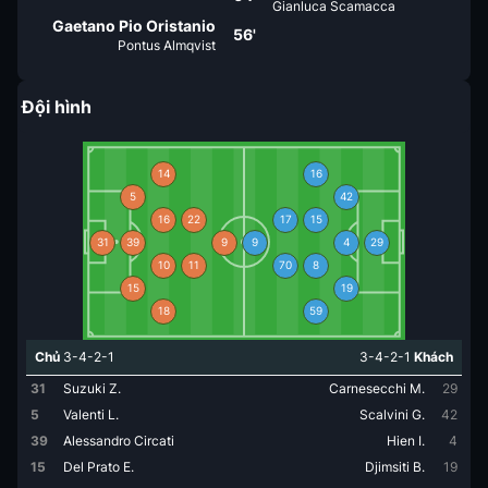
Gianluca Scamacca
Gaetano Pio Oristanio
56'
Pontus Almqvist
Đội hình
14
16
5
42
16
22
17
15
31
39
9
9
4
29
10
11
70
8
15
19
18
59
Chủ
3-4-2-1
3-4-2-1
Khách
31
Suzuki Z.
Carnesecchi M.
29
5
Valenti L.
Scalvini G.
42
39
Alessandro Circati
Hien I.
4
15
Del Prato E.
Djimsiti B.
19