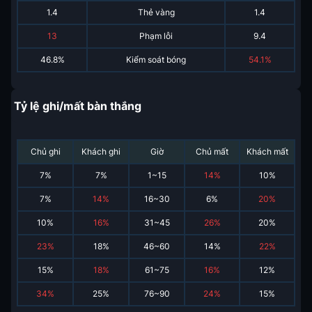
1.4
Thẻ vàng
1.4
13
Phạm lỗi
9.4
46.8%
Kiểm soát bóng
54.1%
Tỷ lệ ghi/mất bàn thắng
Chủ ghi
Khách ghi
Giờ
Chủ mất
Khách mất
7
%
7
%
1~15
14
%
10
%
7
%
14
%
16~30
6
%
20
%
10
%
16
%
31~45
26
%
20
%
23
%
18
%
46~60
14
%
22
%
15
%
18
%
61~75
16
%
12
%
34
%
25
%
76~90
24
%
15
%