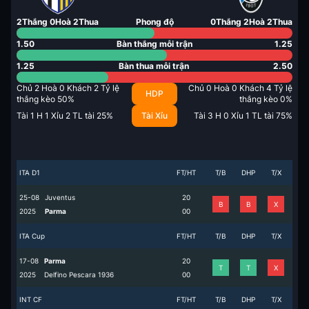
2
Thắng
0
Hoà
2
Thua
Phong độ
0
Thắng
2
Hoà
2
Thua
1.50
Bàn thắng mỗi trận
1.25
1.25
Bàn thua mỗi trận
2.50
Chủ
2
Hoà
0
Khách
2
Tỷ lệ
Chủ
0
Hoà
0
Khách
4
Tỷ lệ
HDP
thắng kèo
50
%
thắng kèo
0
%
Tài
1
H
1
Xỉu
2
TL tài
25
%
Tài Xỉu
Tài
3
H
0
Xỉu
1
TL tài
75
%
ITA D1
FT/HT
T/B
DHP
T/X
25-08
Juventus
2
0
B
B
X
2025
Parma
0
0
ITA Cup
FT/HT
T/B
DHP
T/X
17-08
Parma
2
0
T
T
X
2025
Delfino Pescara 1936
0
0
INT CF
FT/HT
T/B
DHP
T/X