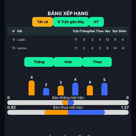
BẢNG XẾP HẠNG
Tất cả
6
Trận gần đây
HT
#
Đội
Trận
Thắng
Hoà
Thua
Vào
Bại
Điểm
9
Lazio
11
4
3
4
13
9
4
15
Lecce
11
2
4
5
8
14
-6
Thắng
Hoà
Thua
4
4
5
4
3
2
0
Bàn thắng mỗi trận
0
0.82
Bàn thua mỗi trận
1.27