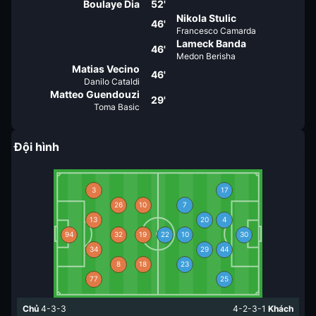
Boulaye Dia
52'
Nikola Stulic
46'
Francesco Camarda
Lameck Banda
46'
Medon Berisha
Matias Vecino
46'
Danilo Cataldi
Matteo Guendouzi
29'
Toma Basic
Đội hình
3
17
26
10
7
13
20
4
94
32
19
22
10
30
34
29
44
8
18
23
77
25
Chủ
4-3-3
4-2-3-1
Khách