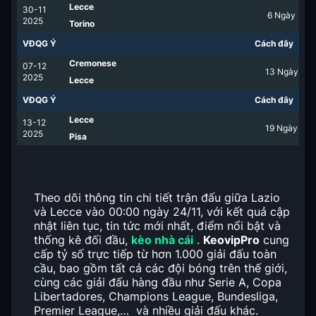
Lecce
30-11
6
Ngày
2025
Torino
VĐQG Ý
Cách đây
Cremonese
07-12
13
Ngày
2025
Lecce
VĐQG Ý
Cách đây
Lecce
13-12
19
Ngày
2025
Pisa
Theo dõi thông tin chi tiết trận đấu giữa Lazio
và Lecce vào 00:00 ngày 24/11, với kết quả cập
nhật liên tục, tin tức mới nhất, điểm nổi bật và
thống kê đối đầu,
kèo nhà cái
.
KeovipPro
cung
cấp tỷ số trực tiếp từ hơn 1.000 giải đấu toàn
cầu, bao gồm tất cả các đội bóng trên thế giới,
cùng các giải đấu hàng đầu như Serie A, Copa
Libertadores, Champions League, Bundesliga,
Premier League,… và nhiều giải đấu khác.