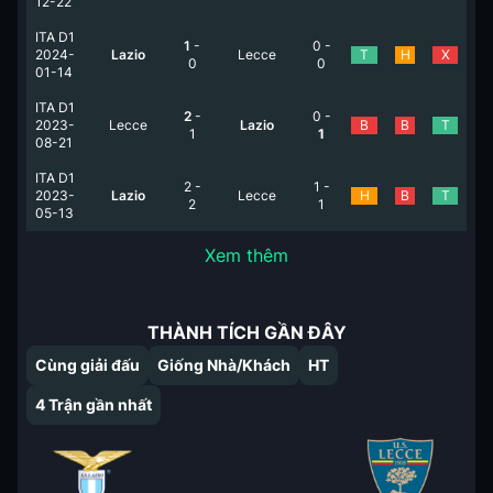
12-22
ITA D1
1
-
0
-
2024-
Lazio
Lecce
T
H
X
0
0
01-14
ITA D1
2
-
0
-
2023-
Lecce
Lazio
B
B
T
1
1
08-21
ITA D1
2
-
1
-
2023-
Lazio
Lecce
H
B
T
2
1
05-13
Xem thêm
THÀNH TÍCH GẦN ĐÂY
Cùng giải đấu
Giống Nhà/Khách
HT
4
Trận gần nhất