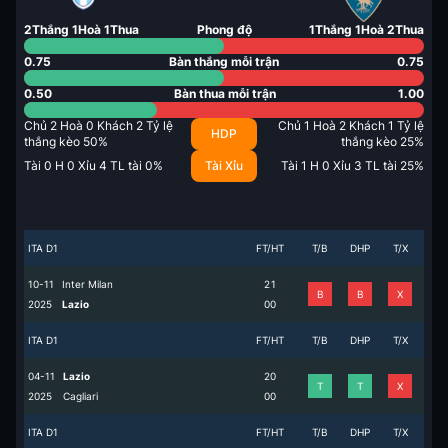
2
Thắng
1
Hoà
1
Thua
Phong độ
1
Thắng
1
Hoà
2
Thua
0.75
Bàn thắng mỗi trận
0.75
0.50
Bàn thua mỗi trận
1.00
Chủ
2
Hoà
0
Khách
2
Tỷ lệ
Chủ
1
Hoà
2
Khách
1
Tỷ lệ
HDP
thắng kèo
50
%
thắng kèo
25
%
Tài
0
H
0
Xỉu
4
TL tài
0
%
Tài Xỉu
Tài
1
H
0
Xỉu
3
TL tài
25
%
ITA D1
FT/HT
T/B
DHP
T/X
10-11
Inter Milan
2
1
B
B
X
2025
Lazio
0
0
ITA D1
FT/HT
T/B
DHP
T/X
04-11
Lazio
2
0
T
T
X
2025
Cagliari
0
0
ITA D1
FT/HT
T/B
DHP
T/X