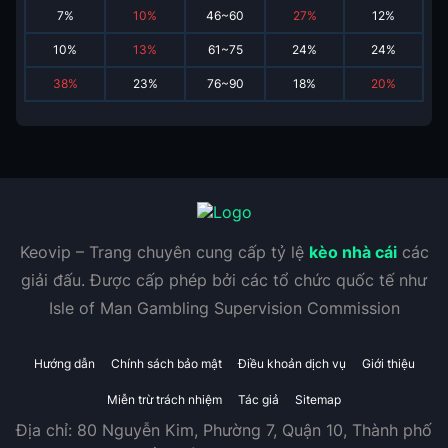
7
%
10
%
46~60
27
%
12
%
10
%
13
%
61~75
24
%
24
%
38
%
23
%
76~90
18
%
20
%
Keovip – Trang chuyên cung cấp tỷ lệ
kèo nhà cái
các
giải đấu. Được cấp phép bởi các tổ chức quốc tế như
Isle of Man Gambling Supervision Commission
Hướng dẫn
Chính sách bảo mật
Điều khoản dịch vụ
Giới thiệu
Miễn trừ trách nhiệm
Tác giả
Sitemap
Địa chỉ:
80 Nguyễn Kim, Phường 7, Quận 10, Thành phố