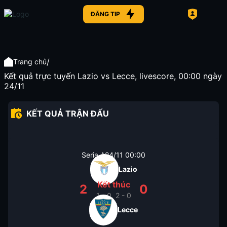
ĐĂNG TIP
/
Trang chủ
Kết quả trực tuyến Lazio vs Lecce, livescore, 00:00 ngày
24/11
KẾT QUẢ TRẬN ĐẤU
Seria A
24/11
00:00
Lazio
Kết thúc
2
0
1 - 0, 2 - 0
Lecce