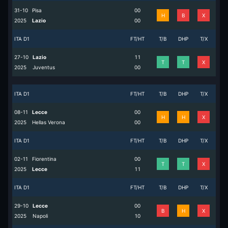
31-10
Pisa
0
0
H
B
X
2025
Lazio
0
0
ITA D1
FT/HT
T/B
DHP
T/X
27-10
Lazio
1
1
T
T
X
2025
Juventus
0
0
ITA D1
FT/HT
T/B
DHP
T/X
08-11
Lecce
0
0
H
H
X
2025
Hellas Verona
0
0
ITA D1
FT/HT
T/B
DHP
T/X
02-11
Fiorentina
0
0
T
T
X
2025
Lecce
1
1
ITA D1
FT/HT
T/B
DHP
T/X
29-10
Lecce
0
0
B
H
X
2025
Napoli
1
0