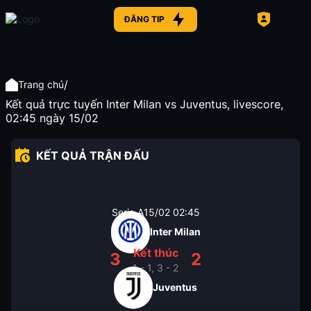
ĐĂNG TIP
/
Trang chủ
Kết quả trực tuyến Inter Milan vs Juventus, livescore,
02:45 ngày 15/02
KẾT QUẢ TRẬN ĐẤU
Seria A
15/02
02:45
Inter Milan
Kết thúc
3
2
1 - 1, 3 - 2
Juventus