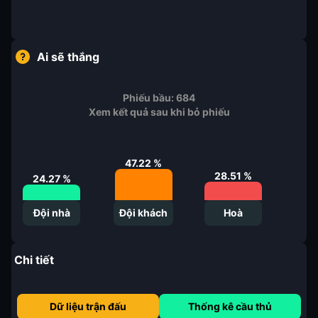
Ai sẽ thắng
Phiếu bầu:
684
Xem kết quả sau khi bỏ phiếu
47.22
%
28.51
%
24.27
%
Đội nhà
Đội khách
Hoà
Chi tiết
Dữ liệu trận đấu
Thống kê cầu thủ