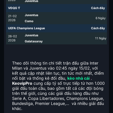
Juventus
VĐQG Ý
Cách đây
Juventus
21-02
6
Ngày
2026
Como
UEFA Champions League
Cách đây
Juventus
26-02
11
Ngày
2026
Galatasaray
Theo dõi thông tin chi tiết trận đấu giữa Inter
Milan và Juventus vào 02:45 ngày 15/02, với
kết quả cập nhật liên tục, tin tức mới nhất, điểm
nổi bật và thống kê đối đầu,
kèo nhà cái
.
KeovipPro
cung cấp tỷ số trực tiếp từ hơn 1.000
giải đấu toàn cầu, bao gồm tất cả các đội bóng
trên thế giới, cùng các giải đấu hàng đầu như
Serie A, Copa Libertadores, Champions League,
Bundesliga, Premier League,… và nhiều giải đấu
khác.