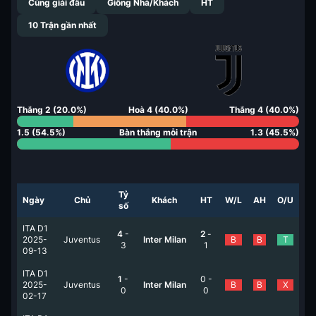
Cùng giải đấu
Giống Nhà/Khách
HT
10
Trận gần nhất
Thắng
2
(
20.0
%)
Hoà
4
(
40.0
%)
Thắng
4
(
40.0
%)
1.5
(
54.5
%)
Bàn thắng mỗi trận
1.3
(
45.5
%)
Tỷ
Ngày
Chủ
Khách
HT
W/L
AH
O/U
số
ITA D1
4
-
2
-
2025-
Juventus
Inter Milan
B
B
T
3
1
09-13
ITA D1
1
-
0
-
2025-
Juventus
Inter Milan
B
B
X
0
0
02-17