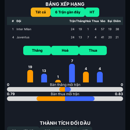
BẢNG XẾP HẠNG
Tất cả
6
Trận gần đây
HT
#
Đội
Trận
Thắng
Hoà
Thua
Vào
Bại
Điểm
1
Inter Milan
24
19
1
4
57
19
38
4
Juventus
24
13
7
4
41
20
21
Thắng
Hoà
Thua
7
19
4
4
13
1
0
Bàn thắng mỗi trận
0
0.79
Bàn thua mỗi trận
0.83
THÀNH TÍCH ĐỐI ĐẦU