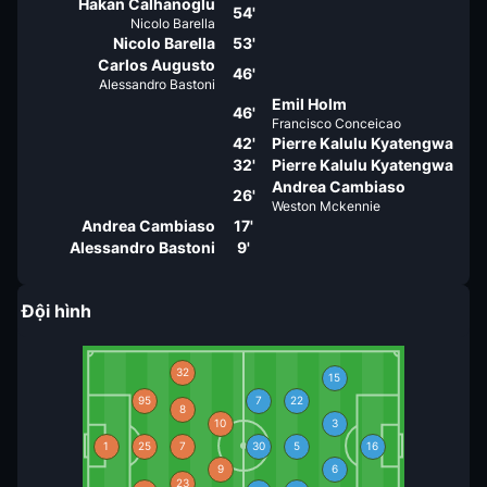
Hakan Calhanoglu
54'
Nicolo Barella
Nicolo Barella
53'
Carlos Augusto
46'
Alessandro Bastoni
Emil Holm
46'
Francisco Conceicao
42'
Pierre Kalulu Kyatengwa
32'
Pierre Kalulu Kyatengwa
Andrea Cambiaso
26'
Weston Mckennie
Andrea Cambiaso
17'
Alessandro Bastoni
9'
Đội hình
32
15
95
7
22
8
10
3
1
25
7
30
5
16
9
6
23