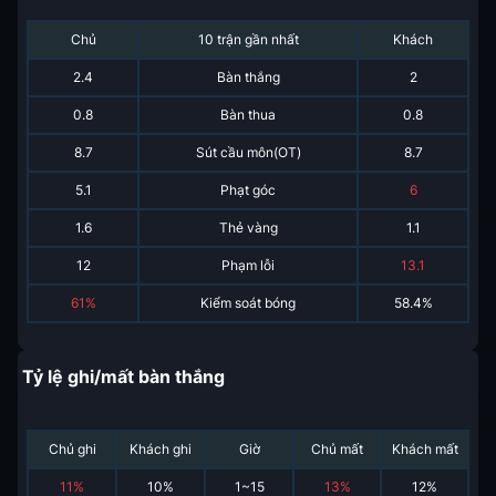
Chủ
10 trận gần nhất
Khách
2.4
Bàn thắng
2
0.8
Bàn thua
0.8
8.7
Sút cầu môn(OT)
8.7
5.1
Phạt góc
6
1.6
Thẻ vàng
1.1
12
Phạm lỗi
13.1
61%
Kiểm soát bóng
58.4%
Tỷ lệ ghi/mất bàn thắng
Chủ ghi
Khách ghi
Giờ
Chủ mất
Khách mất
11
%
10
%
1~15
13
%
12
%