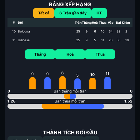
BẢNG XẾP HẠNG
Tất cả
6
Trận gần đây
HT
#
Đội
Trận
Thắng
Hoà
Thua
Vào
Bại
Điểm
10
Bologna
25
9
6
10
34
32
2
11
Udinese
25
9
5
11
28
38
-10
Thắng
Hoà
Thua
6
11
9
9
10
5
0
Bàn thắng mỗi trận
0
1.28
Bàn thua mỗi trận
1.52
THÀNH TÍCH ĐỐI ĐẦU