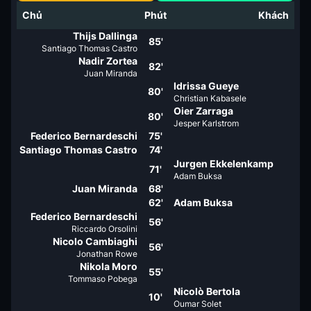
Chủ
Phút
Khách
Thijs Dallinga
85'
Santiago Thomas Castro
Nadir Zortea
82'
Juan Miranda
Idrissa Gueye
80'
Christian Kabasele
Oier Zarraga
80'
Jesper Karlstrom
Federico Bernardeschi
75'
Santiago Thomas Castro
74'
Jurgen Ekkelenkamp
71'
Adam Buksa
Juan Miranda
68'
62'
Adam Buksa
Federico Bernardeschi
56'
Riccardo Orsolini
Nicolo Cambiaghi
56'
Jonathan Rowe
Nikola Moro
55'
Tommaso Pobega
Nicolò Bertola
10'
Oumar Solet