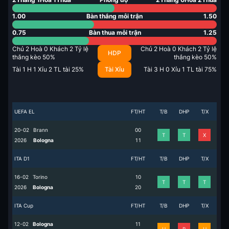
1.00
Bàn thắng mỗi trận
1.50
0.75
Bàn thua mỗi trận
1.25
Chủ
2
Hoà
0
Khách
2
Tỷ lệ
Chủ
2
Hoà
0
Khách
2
Tỷ lệ
HDP
thắng kèo
50
%
thắng kèo
50
%
Tài
1
H
1
Xỉu
2
TL tài
25
%
Tài Xỉu
Tài
3
H
0
Xỉu
1
TL tài
75
%
UEFA EL
FT/HT
T/B
DHP
T/X
20-02
Brann
0
0
T
T
X
2026
Bologna
1
1
ITA D1
FT/HT
T/B
DHP
T/X
16-02
Torino
1
0
T
T
T
2026
Bologna
2
0
ITA Cup
FT/HT
T/B
DHP
T/X
12-02
Bologna
1
1