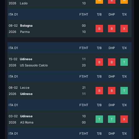
H
B
H
2026
Lazio
1
0
ITA D1
FT/HT
T/B
DHP
T/X
08-02
Bologna
0
0
B
B
X
2026
Parma
1
0
ITA D1
FT/HT
T/B
DHP
T/X
15-02
Udinese
1
1
B
B
T
2026
US Sassuolo Calcio
2
0
ITA D1
FT/HT
T/B
DHP
T/X
08-02
Lecce
2
1
B
B
T
2026
Udinese
1
1
ITA D1
FT/HT
T/B
DHP
T/X
03-02
Udinese
1
0
T
T
X
2026
AS Roma
0
0
ITA D1
FT/HT
T/B
DHP
T/X