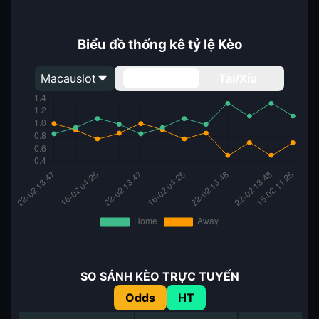
Biểu đồ thống kê tỷ lệ Kèo
Macauslot
Handicap
Tài/Xỉu
SO SÁNH KÈO TRỰC TUYẾN
Odds
HT