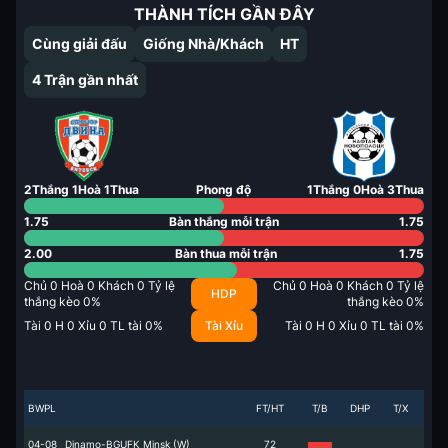
THÀNH TÍCH GẦN ĐÂY
Cùng giải đấu
Giống Nhà/Khách
HT
4
Trận gần nhất
2
Thắng
1
Hoà
1
Thua
Phong độ
1
Thắng
0
Hoà
3
Thua
1.75
Bàn thắng mỗi trận
1.75
2.00
Bàn thua mỗi trận
1.75
Chủ
0
Hoà
0
Khách
0
Tỷ lệ
Chủ
0
Hoà
0
Khách
0
Tỷ lệ
HDP
thắng kèo
0
%
thắng kèo
0
%
Tài
0
H
0
Xỉu
0
TL tài
0
%
Tài Xỉu
Tài
0
H
0
Xỉu
0
TL tài
0
%
BWPL
FT/HT
T/B
DHP
T/X
04-08
Dinamo-BGUFK Minsk (W)
7
2