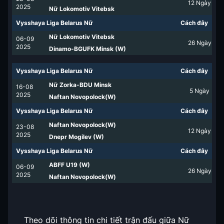
12
Ngày
2025
Nữ Lokomotiv Vitebsk
Vysshaya Liga Belarus Nữ
Cách đây
Nữ Lokomotiv Vitebsk
06-09
26
Ngày
2025
Dinamo-BGUFK Minsk (W)
Vysshaya Liga Belarus Nữ
Cách đây
Nữ Zorka-BDU Minsk
16-08
5
Ngày
2025
Naftan Novopolock(W)
Vysshaya Liga Belarus Nữ
Cách đây
Naftan Novopolock(W)
23-08
12
Ngày
2025
Dnepr Mogilev (W)
Vysshaya Liga Belarus Nữ
Cách đây
ABFF U19 (W)
06-09
26
Ngày
2025
Naftan Novopolock(W)
Theo dõi thông tin chi tiết trận đấu giữa Nữ