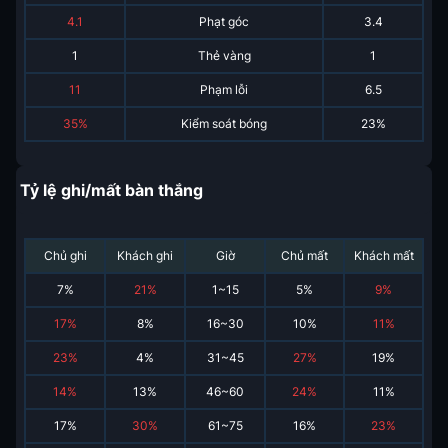
4.1
Phạt góc
3.4
1
Thẻ vàng
1
11
Phạm lỗi
6.5
35%
Kiểm soát bóng
23%
Tỷ lệ ghi/mất bàn thắng
Chủ ghi
Khách ghi
Giờ
Chủ mất
Khách mất
7
%
21
%
1~15
5
%
9
%
17
%
8
%
16~30
10
%
11
%
23
%
4
%
31~45
27
%
19
%
14
%
13
%
46~60
24
%
11
%
17
%
30
%
61~75
16
%
23
%