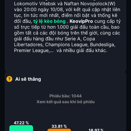
Lokomotiv Vitebsk và Naftan Novopolock(W)
vào 20:00 ngày 10/08, với kết quả cập nhật liên
tục, tin tức mới nhất, điểm nổi bật và thống kê
đối đầu,
tỷ lệ kèo bóng
.
KeovipPro
cung cấp tỷ
số trực tiếp từ hơn 1.000 giải đấu toàn cầu, bao
gồm tất cả các đội bóng trên thế giới, cùng các
giải đấu hàng đầu như Serie A, Copa
Libertadores, Champions League, Bundesliga,
Premier League,… và nhiều giải đấu khác.
Ai sẽ thắng
Phiếu bầu:
1044
Xem kết quả sau khi bỏ phiếu
47.22
%
33.81
%
18.97
%