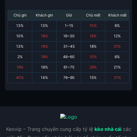
Chủ ghi
Khách ghi
Giờ
Chủ mất
Khách mất
13
%
13
%
1~15
10
%
6
%
10
%
16
%
16~30
18
%
12
%
13
%
19
%
31~45
18
%
21
%
2
%
19
%
46~60
10
%
6
%
18
%
16
%
61~75
26
%
21
%
40
%
14
%
76~90
15
%
31
%
Keovip – Trang chuyên cung cấp tỷ lệ
kèo nhà cái
các