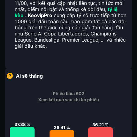
11/08, với kết quả cập nhật liên tục, tin tức mới
nhất, điểm nổi bật và thống kê đối đầu,
tỷ lệ
kèo
.
KeovipPro
cung cấp tỷ số trực tiếp từ hơn
1.000 giải đấu toàn cầu, bao gồm tất cả các đội
bóng trên thế giới, cùng các giải đấu hàng đầu
như Serie A, Copa Libertadores, Champions
League, Bundesliga, Premier League,… và nhiều
giải đấu khác.
Ai sẽ thắng
Phiếu bầu:
602
Xem kết quả sau khi bỏ phiếu
37.38
%
36.21
%
26.41
%