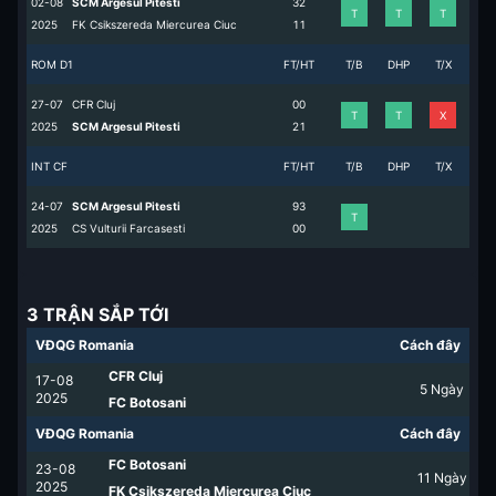
02-08
SCM Argesul Pitesti
3
2
T
T
T
2025
FK Csikszereda Miercurea Ciuc
1
1
ROM D1
FT/HT
T/B
DHP
T/X
27-07
CFR Cluj
0
0
T
T
X
2025
SCM Argesul Pitesti
2
1
INT CF
FT/HT
T/B
DHP
T/X
24-07
SCM Argesul Pitesti
9
3
T
2025
CS Vulturii Farcasesti
0
0
3 TRẬN SẮP TỚI
VĐQG Romania
Cách đây
CFR Cluj
17-08
5
Ngày
2025
FC Botosani
VĐQG Romania
Cách đây
FC Botosani
23-08
11
Ngày
2025
FK Csikszereda Miercurea Ciuc