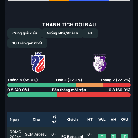
THÀNH TÍCH ĐỐI ĐẦU
Cùng giải đấu
Giống Nhà/Khách
HT
10
Trận gần nhất
Thắng
5
(
55.6
%)
Hoà
2
(
22.2
%)
Thắng
2
(
22.2
%)
0.5
(
40.0
%)
Bàn thắng mỗi trận
0.8
(
60.0
%)
Tỷ
Ngày
Chủ
Khách
HT
W/L
AH
O/U
số
ROMC
SCM Argesul
0
-
0
-
2024-
FC Botosani
T
T
T