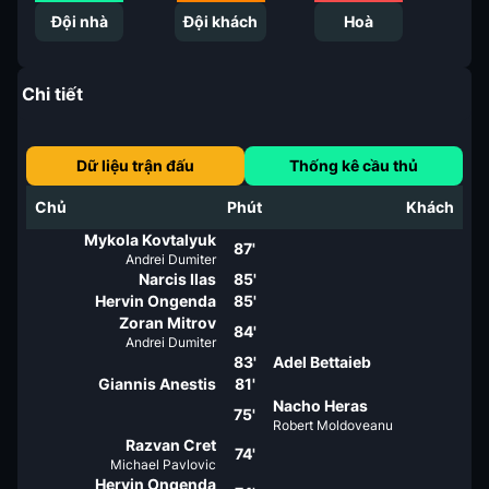
Đội nhà
Đội khách
Hoà
Chi tiết
Dữ liệu trận đấu
Thống kê cầu thủ
Chủ
Phút
Khách
Mykola Kovtalyuk
87'
Andrei Dumiter
Narcis Ilas
85'
Hervin Ongenda
85'
Zoran Mitrov
84'
Andrei Dumiter
83'
Adel Bettaieb
Giannis Anestis
81'
Nacho Heras
75'
Robert Moldoveanu
Razvan Cret
74'
Michael Pavlovic
Hervin Ongenda