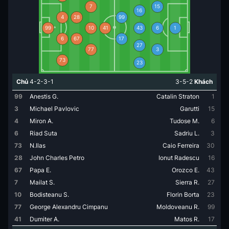
7
15
16
4
28
99
99
10
41
43
6
1
6
67
17
27
77
3
73
23
Chủ
4-2-3-1
3-5-2
Khách
99
Anestis G.
Catalin Straton
1
3
Michael Pavlovic
Garutti
15
4
Miron A.
Tudose M.
6
6
Riad Suta
Sadriu L.
3
73
N.Ilas
Caio Ferreira
30
28
John Charles Petro
Ionut Radescu
16
67
Papa E.
Orozco E.
43
7
Mailat S.
Sierra R.
27
10
Bodisteanu S.
Florin Borta
23
77
George Alexandru Cimpanu
Moldoveanu R.
99
41
Dumiter A.
Matos R.
17