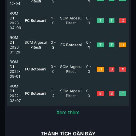
Pitesti
3
1
12-04
ROM
D1
1
-
SCM Argesul
0
-
FC Botosani
T
T
X
2023-
0
Pitesti
0
04-09
ROM
D1
SCM Argesul
0
-
0
-
FC Botosani
T
T
H
2023-
Pitesti
2
1
01-29
ROM
D1
0
-
SCM Argesul
0
-
FC Botosani
H
B
X
2022-
0
Pitesti
0
09-01
ROM
D1
1
-
SCM Argesul
0
-
FC Botosani
B
B
T
2022-
2
Pitesti
0
03-07
Xem thêm
THÀNH TÍCH GẦN ĐÂY