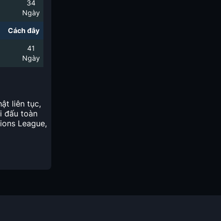
34
Ngày
Cách đây
41
Ngày
t liên tục,
i đấu toàn
pions League,