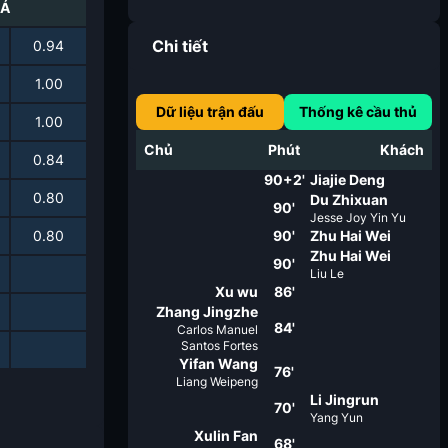
 Á
Chi tiết
0.94
1.00
Dữ liệu trận đấu
Thống kê cầu thủ
1.00
Chủ
Phút
Khách
0.84
90+2'
Jiajie Deng
0.80
Du Zhixuan
90'
Jesse Joy Yin Yu
0.80
90'
Zhu Hai Wei
Zhu Hai Wei
90'
Liu Le
Xu wu
86'
Zhang Jingzhe
84'
Carlos Manuel
Santos Fortes
Yifan Wang
76'
Liang Weipeng
Li Jingrun
70'
Yang Yun
Xulin Fan
68'