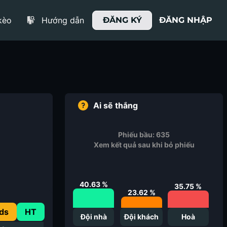
kèo
Hướng dẫn
ĐĂNG KÝ
ĐĂNG NHẬP
Ai sẽ thắng
Phiếu bầu:
635
Xem kết quả sau khi bỏ phiếu
40.63
%
35.75
%
23.62
%
ds
HT
Đội nhà
Đội khách
Hoà