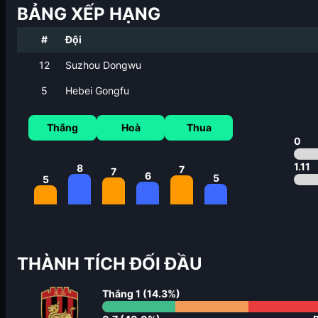
BẢNG XẾP HẠNG
#
Đội
12
Suzhou Dongwu
5
Hebei Gongfu
Thắng
Hoà
Thua
0
1.11
8
7
7
6
5
5
THÀNH TÍCH ĐỐI ĐẦU
Thắng
1
(
14.3
%)