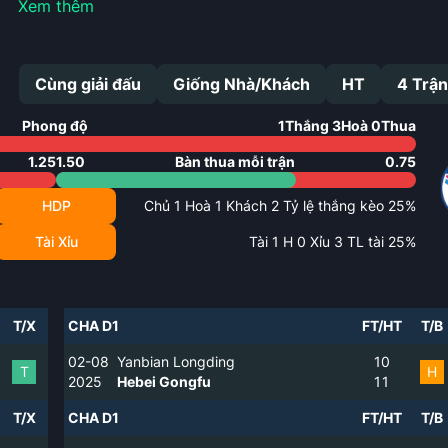
Xem thêm
Cùng giải đấu
Giống Nhà/Khách
HT
4
Trận
Phong độ
1
Thắng
3
Hoà
0
Thua
1.25
1.50
Bàn thua mỗi trận
0.75
HDP
Chủ
1
Hoà
1
Khách
2
Tỷ lệ thắng kèo
25
%
Tài Xỉu
Tài
1
H
0
Xỉu
3
TL tài
25
%
T/X
CHA D1
FT/HT
T/B
02-08
Yanbian Longding
1
0
T
H
2025
Hebei Gongfu
1
1
T/X
CHA D1
FT/HT
T/B