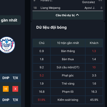
9
Fortes C.
44
Gonzalez
18
Liang Weipeng
Ayovi J.
8
Cầu thủ dự bị
 gần nhất
Dữ liệu đội bóng
Chủ
10 trận gần nhất
Khách
0.9
Bàn thắng
1.3
1.8
Bàn thua
1.4
9.2
Sút cầu môn(OT)
10
5.2
Phạt góc
3.5
DHP
T/X
1.9
Thẻ vàng
1.6
H
X
16.8
Phạm lỗi
16.3
DHP
T/X
51.9%
Kiểm soát bóng
45.9%