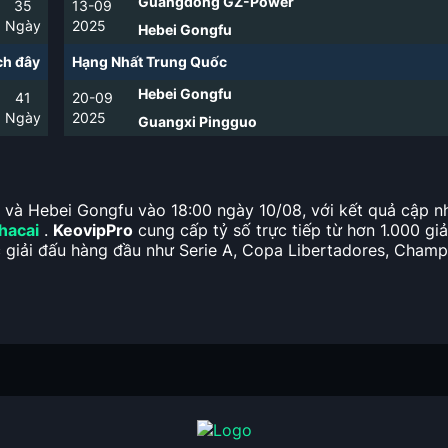
Guangdong GZ-Power
35
13-09
Ngày
2025
Hebei Gongfu
h đây
Hạng Nhất Trung Quốc
Hebei Gongfu
41
20-09
Ngày
2025
Guangxi Pingguo
 và Hebei Gongfu vào 18:00 ngày 10/08, với kết quả cập nhậ
hacai
.
KeovipPro
cung cấp tỷ số trực tiếp từ hơn 1.000 giả
ác giải đấu hàng đầu như Serie A, Copa Libertadores, Cham