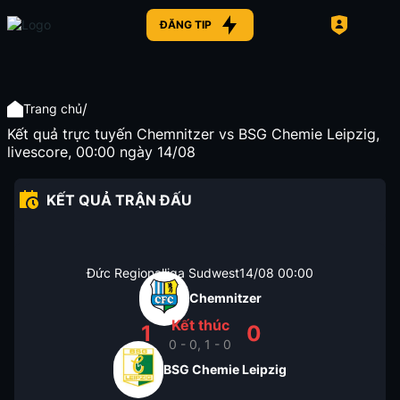
ĐĂNG TIP
/
Trang chủ
Kết quả trực tuyến Chemnitzer vs BSG Chemie Leipzig,
livescore, 00:00 ngày 14/08
KẾT QUẢ TRẬN ĐẤU
Đức Regionalliga Sudwest
14/08
00:00
Chemnitzer
Kết thúc
1
0
0 - 0, 1 - 0
BSG Chemie Leipzig