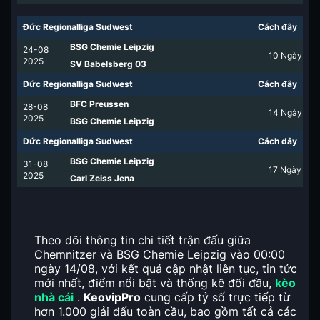
Đức Regionalliga Sudwest
Cách đây
BSG Chemie Leipzig
24-08
10
Ngày
2025
SV Babelsberg 03
Đức Regionalliga Sudwest
Cách đây
BFC Preussen
28-08
14
Ngày
2025
BSG Chemie Leipzig
Đức Regionalliga Sudwest
Cách đây
BSG Chemie Leipzig
31-08
17
Ngày
2025
Carl Zeiss Jena
Theo dõi thông tin chi tiết trận đấu giữa
Chemnitzer và BSG Chemie Leipzig vào 00:00
ngày 14/08, với kết quả cập nhật liên tục, tin tức
mới nhất, điểm nổi bật và thống kê đối đầu,
kèo
nhà cái
.
KeovipPro
cung cấp tỷ số trực tiếp từ
hơn 1.000 giải đấu toàn cầu, bao gồm tất cả các