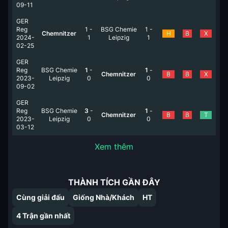
09-11
GER
Reg
1
-
BSG Chemie
1
-
Chemnitzer
H
B
X
2024-
1
Leipzig
1
02-25
GER
Reg
BSG Chemie
1
-
1
-
Chemnitzer
B
B
X
2023-
Leipzig
0
0
09-02
GER
Reg
BSG Chemie
3
-
1
-
Chemnitzer
B
B
T
2023-
Leipzig
0
0
03-12
Xem thêm
THÀNH TÍCH GẦN ĐÂY
Cùng giải đấu
Giống Nhà/Khách
HT
4
Trận gần nhất