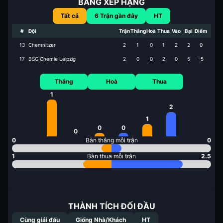
BẢNG XẾP HẠNG
Tất cả
6
Trận gần đây
HT
#
Đội
Trận
Thắng
Hoà
Thua
Vào
Bại
Điểm
13
Chemnitzer
2
1
0
1
2
2
0
17
BSG Chemie Leipzig
2
0
0
2
0
5
-5
Thắng
Hoà
Thua
1
2
1
0
0
0
0
Bàn thắng mỗi trận
0
1
Bàn thua mỗi trận
2.5
THÀNH TÍCH ĐỐI ĐẦU
Cùng giải đấu
Giống Nhà/Khách
HT