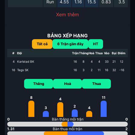
Run
4.55
1.16
15.5
0.83
3.5
0
Xem thêm
BẢNG XẾP HẠNG
Tất cả
6
Trận gần đây
HT
#
Đội
Trận
Thắng
Hoà
Thua
Vào
Bại
Điểm
4
Karlstad BK
16
8
4
4
33
21
12
16
Tegs SK
16
3
2
11
16
32
-16
Thắng
Hoà
Thua
11
8
4
2
3
4
0
Bàn thắng mỗi trận
0
1.31
Bàn thua mỗi trận
2