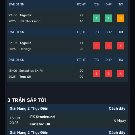
SWE D1 SN
FT/HT
T/B
DHP
T/X
29-06
Tegs SK
2
2
T
T
H
2025
IFK Stocksund
1
0
SWE D1 SN
FT/HT
T/B
DHP
T/X
22-06
Tegs SK
1
1
B
B
X
2025
Haninge
2
0
SWE D1 SN
FT/HT
T/B
DHP
T/X
15-06
Enkopings SK FK
2
0
B
B
X
2025
Tegs SK
0
0
3 TRẬN SẮP TỚI
Giải Hạng 2 Thụy Điển
Cách đây
IFK Stocksund
16-08
6
Ngày
2025
Karlstad BK
Giải Hạng 2 Thụy Điển
Cách đây