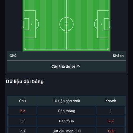
Chủ
Khách
Cầu thủ dự bị
Dữ liệu đội bóng
Chủ
10 trận gần nhất
Khách
2.2
Bàn thắng
1
1.3
Bàn thua
2.2
7.3
Sút cầu môn(OT)
12.8