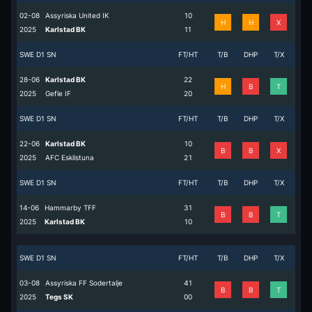
02-08
Assyriska United IK
1
0
H
H
X
2025
Karlstad BK
1
1
SWE D1 SN
FT/HT
T/B
DHP
T/X
28-06
Karlstad BK
2
2
H
B
T
2025
Gefle IF
2
0
SWE D1 SN
FT/HT
T/B
DHP
T/X
22-06
Karlstad BK
1
0
B
B
X
2025
AFC Eskilstuna
2
1
SWE D1 SN
FT/HT
T/B
DHP
T/X
14-06
Hammarby TFF
3
1
B
B
T
2025
Karlstad BK
1
0
SWE D1 SN
FT/HT
T/B
DHP
T/X
03-08
Assyriska FF Sodertalje
4
1
B
B
T
2025
Tegs SK
0
0