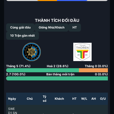
THÀNH TÍCH ĐỐI ĐẦU
Cùng giải đấu
Giống Nhà/Khách
HT
10
Trận gần nhất
Thắng
5
(
71.4
%)
Hoà
2
(
28.6
%)
Thắng
0
(
0.0
%)
2.7
(
100.0
%)
Bàn thắng mỗi trận
0
(
0.0
%)
Tỷ
Ngày
Chủ
Khách
HT
W/L
AH
O/U
số
SWE
D1 SN