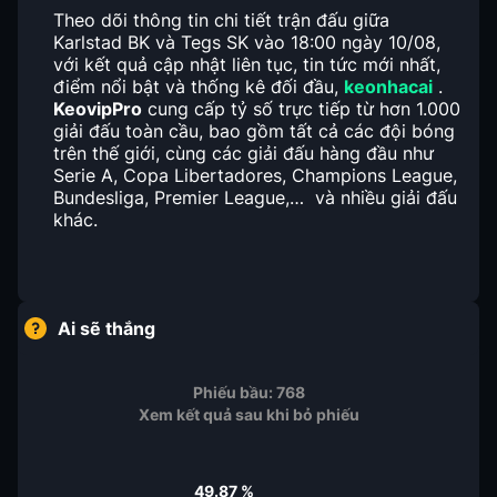
Theo dõi thông tin chi tiết trận đấu giữa
Karlstad BK và Tegs SK vào 18:00 ngày 10/08,
với kết quả cập nhật liên tục, tin tức mới nhất,
điểm nổi bật và thống kê đối đầu,
keonhacai
.
KeovipPro
cung cấp tỷ số trực tiếp từ hơn 1.000
giải đấu toàn cầu, bao gồm tất cả các đội bóng
trên thế giới, cùng các giải đấu hàng đầu như
Serie A, Copa Libertadores, Champions League,
Bundesliga, Premier League,… và nhiều giải đấu
khác.
Ai sẽ thắng
Phiếu bầu:
768
Xem kết quả sau khi bỏ phiếu
49.87
%