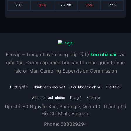
20
%
32
%
76~90
30
%
22
%
Keovip – Trang chuyên cung cấp tỷ lệ
kèo nhà cái
các
giải đấu. Được cấp phép bởi các tổ chức quốc tế như
Isle of Man Gambling Supervision Commission
Hướng dẫn
Chính sách bảo mật
Điều khoản dịch vụ
Giới thiệu
Miễn trừ trách nhiệm
Tác giả
Sitemap
Địa chỉ:
80 Nguyễn Kim, Phường 7, Quận 10, Thành phố
Hồ Chí Minh, Vietnam
Phone:
588829294