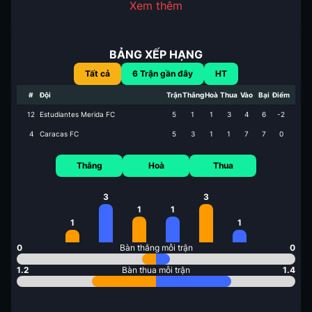
Xem thêm
BẢNG XẾP HẠNG
Tất cả
6
Trận gần đây
HT
#
Đội
Trận
Thắng
Hoà
Thua
Vào
Bại
Điểm
12
Estudiantes Merida FC
5
1
1
3
4
6
-2
4
Caracas FC
5
3
1
1
7
7
0
Thắng
Hoà
Thua
3
3
1
1
1
1
0
Bàn thắng mỗi trận
0
1.2
Bàn thua mỗi trận
1.4