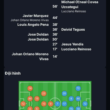
Michael O\'neal Covea
56'
Uzcategui
Lucciano Reinoso
Javier Marquez
44'
Johan Orlano Moreno Vivas
Louis Angelo Pena
38'
36'
Deivid Tegues
Jose Doldan
36'
Jose Doldan
30'
27'
Jesus Yendis
17'
Lucciano Reinoso
Johan Orlano Moreno
14'
Vivas
Đội hình
14
72
23
20
44
15
8
44
12
10
9
7
17
12
4
5
15
19