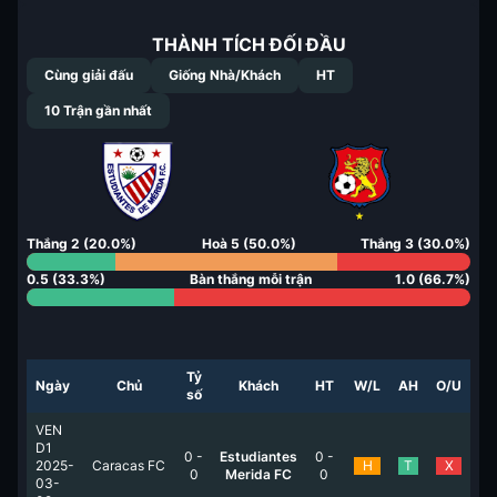
THÀNH TÍCH ĐỐI ĐẦU
Cùng giải đấu
Giống Nhà/Khách
HT
10
Trận gần nhất
Thắng
2
(
20.0
%)
Hoà
5
(
50.0
%)
Thắng
3
(
30.0
%)
0.5
(
33.3
%)
Bàn thắng mỗi trận
1.0
(
66.7
%)
Tỷ
Ngày
Chủ
Khách
HT
W/L
AH
O/U
số
VEN
D1
0
-
Estudiantes
0
-
2025-
Caracas FC
H
T
X
0
Merida FC
0
03-