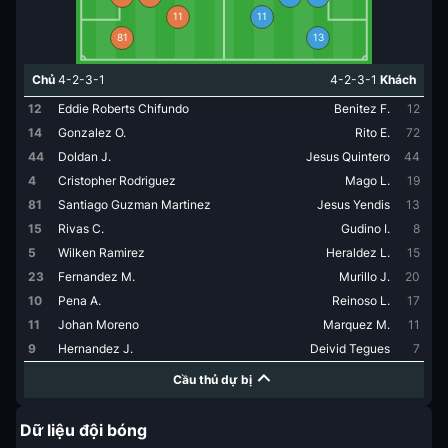
11
11
81
13
Chủ
4-2-3-1
4-2-3-1
Khách
12
Eddie Roberts Chifundo
Benitez F.
12
14
Gonzalez O.
Rito E.
72
44
Doldan J.
Jesus Quintero
44
4
Cristopher Rodriguez
Mago L.
19
81
Santiago Guzman Martinez
Jesus Yendis
13
15
Rivas C.
Gudino I.
8
5
Wilken Ramirez
Heraldez L.
15
23
Fernandez M.
Murillo J.
20
10
Pena A.
Reinoso L.
17
11
Johan Moreno
Marquez M.
11
9
Hernandez J.
Deivid Tegues
7
Cầu thủ dự bị
Dữ liệu đội bóng