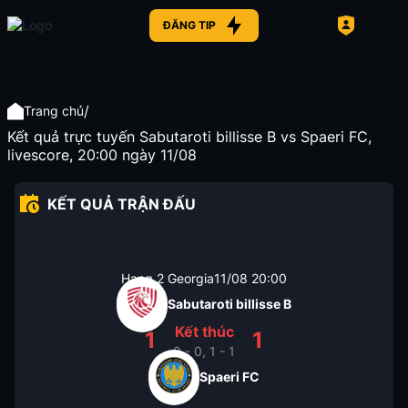
ĐĂNG TIP
/
Trang chủ
Kết quả trực tuyến Sabutaroti billisse B vs Spaeri FC,
livescore, 20:00 ngày 11/08
KẾT QUẢ TRẬN ĐẤU
Hạng 2 Georgia
11/08
20:00
Sabutaroti billisse B
Kết thúc
1
1
0 - 0, 1 - 1
Spaeri FC