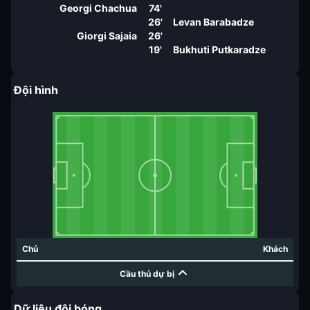
Georgi Chachua
74'
26'
Levan Barabadze
Giorgi Sajaia
26'
19'
Bukhuti Putkaradze
Đội hình
Chủ
Khách
Cầu thủ dự bị
Dữ liệu đội bóng