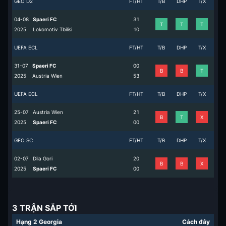
GEO D2
FT/HT
T/B
DHP
T/X
04-08
Spaeri FC
3
1
T
T
T
2025
Lokomotiv Tbilisi
1
0
UEFA ECL
FT/HT
T/B
DHP
T/X
31-07
Spaeri FC
0
0
B
B
T
2025
Austria Wien
5
3
UEFA ECL
FT/HT
T/B
DHP
T/X
25-07
Austria Wien
2
1
B
T
X
2025
Spaeri FC
0
0
GEO SC
FT/HT
T/B
DHP
T/X
02-07
Dila Gori
2
0
B
B
X
2025
Spaeri FC
0
0
3 TRẬN SẮP TỚI
Hạng 2 Georgia
Cách đây