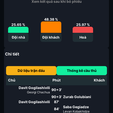
Xem kết quả sau khi bỏ phiếu
48.38
%
25.97
%
25.65
%
Đội nhà
Đội khách
Hoà
Chi tiết
Dữ liệu trận đấu
Thống kê cầu thủ
Chủ
Phút
Khách
Davit Gogilashivili
90+3'
Georgi Chachua
90+3'
Zurab Golubiani
Davit Gogilashivili
87'
Saba Gegiadze
84'
Levan Kobakhidze