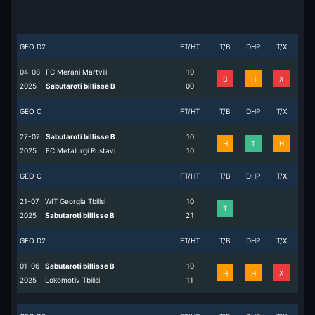
GEO D2
FT/HT
T/B
DHP
T/X
04-08
FC Merani Martvili
1
0
B
H
X
2025
Sabutaroti billisse B
0
0
GEO C
FT/HT
T/B
DHP
T/X
27-07
Sabutaroti billisse B
1
0
H
T
H
2025
FC Metalurgi Rustavi
1
0
GEO C
FT/HT
T/B
DHP
T/X
21-07
WIT Georgia Tbilisi
1
0
T
2025
Sabutaroti billisse B
2
1
GEO D2
FT/HT
T/B
DHP
T/X
01-06
Sabutaroti billisse B
1
0
H
H
X
2025
Lokomotiv Tbilisi
1
1