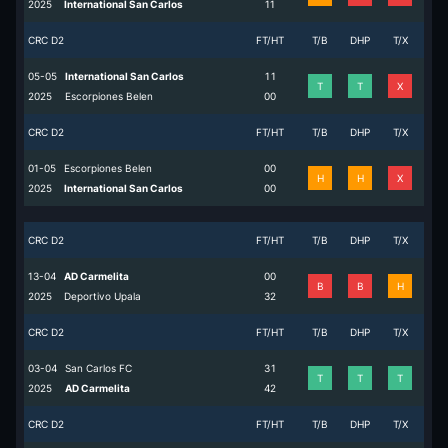
2025
International San Carlos
1
1
CRC D2
FT/HT
T/B
DHP
T/X
05-05
International San Carlos
1
1
T
T
X
2025
Escorpiones Belen
0
0
CRC D2
FT/HT
T/B
DHP
T/X
01-05
Escorpiones Belen
0
0
H
H
X
2025
International San Carlos
0
0
CRC D2
FT/HT
T/B
DHP
T/X
13-04
AD Carmelita
0
0
B
B
H
2025
Deportivo Upala
3
2
CRC D2
FT/HT
T/B
DHP
T/X
03-04
San Carlos FC
3
1
T
T
T
2025
AD Carmelita
4
2
CRC D2
FT/HT
T/B
DHP
T/X