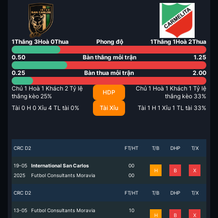
1
Thắng
3
Hoà
0
Thua
Phong độ
1
Thắng
1
Hoà
2
Thua
0.50
Bàn thắng mỗi trận
1.25
0.25
Bàn thua mỗi trận
2.00
Chủ
1
Hoà
1
Khách
2
Tỷ lệ
Chủ
1
Hoà
1
Khách
1
Tỷ lệ
HDP
thắng kèo
25
%
thắng kèo
33
%
Tài
0
H
0
Xỉu
4
TL tài
0
%
Tài Xỉu
Tài
1
H
1
Xỉu
1
TL tài
33
%
CRC D2
FT/HT
T/B
DHP
T/X
19-05
International San Carlos
0
0
H
B
X
2025
Futbol Consultants Moravia
0
0
CRC D2
FT/HT
T/B
DHP
T/X
13-05
Futbol Consultants Moravia
1
0
H
B
X