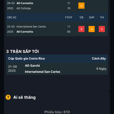
29-03
AD Carmelita
1
1
H
2025
AD Cofutpa
1
0
CRC D2
FT/HT
T/B
DHP
T/X
23-03
International San Carlos
1
1
B
H
X
2025
AD Carmelita
0
0
3 TRẬN SẮP TỚI
Cúp Quốc gia Costa Rica
Cách đây
AD Sarchi
21-08
6
Ngày
2025
International San Carlos
Ai sẽ thắng
Phiếu bầu:
819