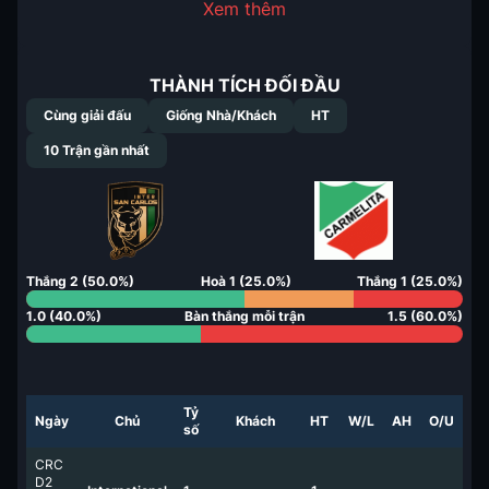
Xem thêm
THÀNH TÍCH ĐỐI ĐẦU
Cùng giải đấu
Giống Nhà/Khách
HT
10
Trận gần nhất
Thắng
2
(
50.0
%)
Hoà
1
(
25.0
%)
Thắng
1
(
25.0
%)
1.0
(
40.0
%)
Bàn thắng mỗi trận
1.5
(
60.0
%)
Tỷ
Ngày
Chủ
Khách
HT
W/L
AH
O/U
số
CRC
D2