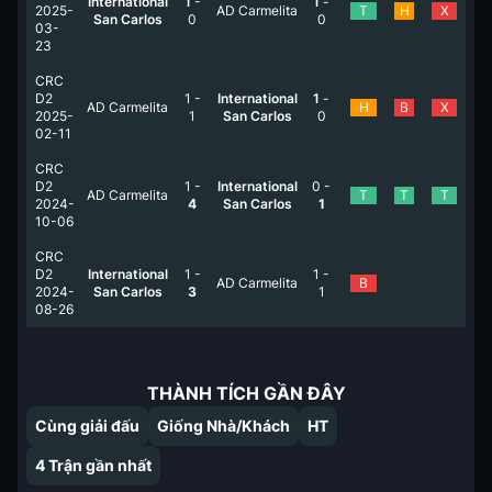
International
1
-
1
-
2025-
AD Carmelita
T
H
X
San Carlos
0
0
03-
23
CRC
D2
1
-
International
1
-
AD Carmelita
H
B
X
2025-
1
San Carlos
0
02-11
CRC
D2
1
-
International
0
-
AD Carmelita
T
T
T
2024-
4
San Carlos
1
10-06
CRC
D2
International
1
-
1
-
AD Carmelita
B
2024-
San Carlos
3
1
08-26
THÀNH TÍCH GẦN ĐÂY
Cùng giải đấu
Giống Nhà/Khách
HT
4
Trận gần nhất