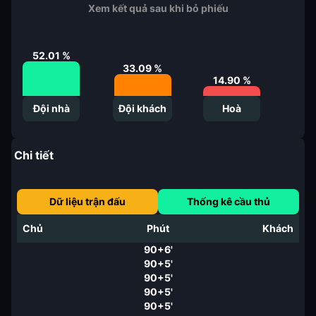
Xem kết quả sau khi bỏ phiếu
52.01
%
33.09
%
14.90
%
Đội nhà
Đội khách
Hoà
Chi tiết
Dữ liệu trận đấu
Thống kê cầu thủ
Chủ
Phút
Khách
90+6'
90+5'
90+5'
90+5'
90+5'