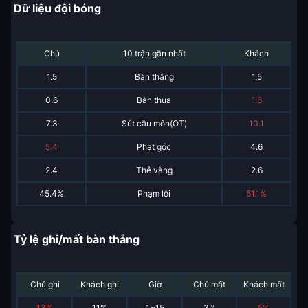
Dữ liệu đội bóng
Chủ
10 trận gần nhất
Khách
1.5
Bàn thắng
1.5
0.6
Bàn thua
1.6
7.3
Sút cầu môn(OT)
10.1
5.4
Phạt góc
4.6
2.4
Thẻ vàng
2.6
45.4%
Phạm lỗi
51.1%
Tỷ lệ ghi/mất bàn thắng
Chủ ghi
Khách ghi
Giờ
Chủ mất
Khách mất
13
%
11
%
1~15
3
%
5
%