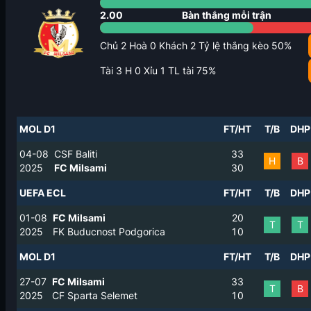
2.00
Bàn thắng mỗi trận
Chủ
2
Hoà
0
Khách
2
Tỷ lệ thắng kèo
50
%
Tài
3
H
0
Xỉu
1
TL tài
75
%
MOL D1
FT/HT
T/B
DHP
04-08
CSF Baliti
3
3
H
B
2025
FC Milsami
3
0
UEFA ECL
FT/HT
T/B
DHP
01-08
FC Milsami
2
0
T
T
2025
FK Buducnost Podgorica
1
0
MOL D1
FT/HT
T/B
DHP
27-07
FC Milsami
3
3
T
B
2025
CF Sparta Selemet
1
0