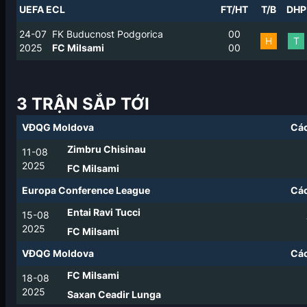
UEFA ECL
FT/HT
T/B
DHP
24-07
FK Buducnost Podgorica
0
0
H
T
2025
FC Milsami
0
0
3 TRẬN SẮP TỚI
VĐQG Moldova
Các
Zimbru Chisinau
11-08
2025
FC Milsami
Europa Conference League
Các
Entai Ravi Tucci
15-08
2025
FC Milsami
VĐQG Moldova
Các
FC Milsami
18-08
2025
Saxan Ceadir Lunga