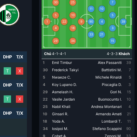
30
25
7
11
10
5
10
5
1
22
9
90
4
39
4
18
3
33
21
29
34
15
Chủ
4-1-4-1
4-3-3
Khách
DHP
T/X
1
Emil Timbur
Alex Passaniti
39
30
Frederick Takyi
Battistini M.
7
T
X
5
Nwaeze C.
Michele Rinaldi
5
DHP
T/X
4
Koy Lupano D.
Piscaglia D.
3
29
Asmelash H.
Gori N.
15
T
X
22
Vasile Jardan
Buonocunto I.
10
25
Nabil Khali
Andrea Montanari
4
DHP
T/X
10
Ginsari R.
Armando Amati
21
18
Yoda A.
Lombardi T.
11
34
Iosipoi M.
Stefano Scappini
90
9
Cobet A.
Zenoni M.
33