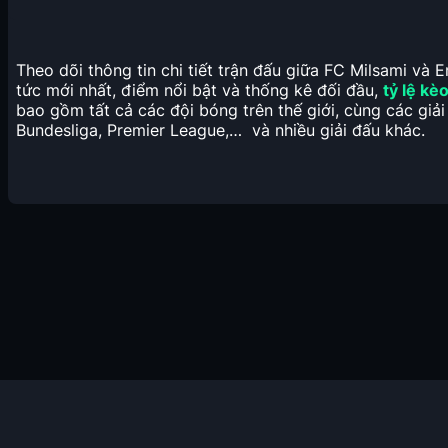
Theo dõi thông tin chi tiết trận đấu giữa FC Milsami và E
tức mới nhất, điểm nổi bật và thống kê đối đầu,
tỷ lệ kè
bao gồm tất cả các đội bóng trên thế giới, cùng các gi
Bundesliga, Premier League,… và nhiều giải đấu khác.