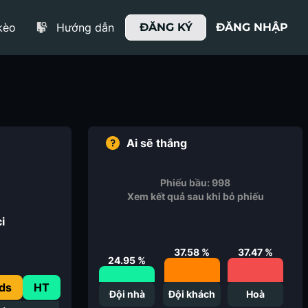
kèo
Hướng dẫn
ĐĂNG KÝ
ĐĂNG NHẬP
Ai sẽ thắng
Phiếu bầu:
998
Xem kết quả sau khi bỏ phiếu
i
37.58
%
37.47
%
24.95
%
ds
HT
Đội nhà
Đội khách
Hoà