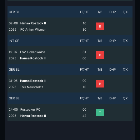
GER BL
FT/HT
T/B
DHP
T/X
02-08
Hansa Rostock II
1
0
B
2025
FC Anker Wismar
3
0
INT CF
FT/HT
T/B
DHP
T/X
19-07
FSV luckenwalde
3
1
B
2025
Hansa Rostock II
0
0
GER BL
FT/HT
T/B
DHP
T/X
31-05
Hansa Rostock II
0
0
B
2025
TSG Neustrelitz
1
0
GER BL
FT/HT
T/B
DHP
T/X
24-05
Rostocker FC
0
0
T
2025
Hansa Rostock II
4
2