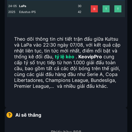
24-05
LaPa
3
0
B
T
T
2025
Edustus IPS
4
2
Theo dõi thông tin chi tiết trận đấu giữa Kultsu
và LaPa vào 22:30 ngày 07/08, với kết quả cập
nhật liên tục, tin tức mới nhất, điểm nổi bật và
thống kê đối đầu,
tỷ lệ kèo
.
KeovipPro
cung
cấp tỷ số trực tiếp từ hơn 1.000 giải đấu toàn
cầu, bao gồm tất cả các đội bóng trên thế giới,
cùng các giải đấu hàng đầu như Serie A, Copa
Libertadores, Champions League, Bundesliga,
Premier League,… và nhiều giải đấu khác.
Ai sẽ thắng
Phiếu bầu:
808