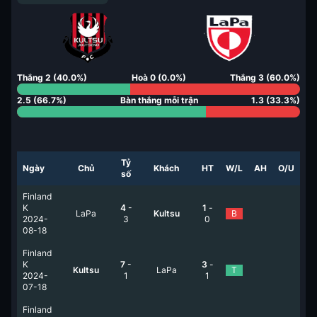
Thắng
2
(
40.0
%)
Hoà
0
(
0.0
%)
Thắng
3
(
60.0
%)
2.5
(
66.7
%)
Bàn thắng mỗi trận
1.3
(
33.3
%)
Tỷ
Ngày
Chủ
Khách
HT
W/L
AH
O/U
số
Finland
K
4
-
1
-
LaPa
Kultsu
B
2024-
3
0
08-18
Finland
K
7
-
3
-
Kultsu
LaPa
T
2024-
1
1
07-18
Finland