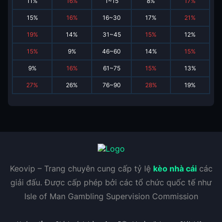
11
%
16
%
1~15
8
%
17
%
15
%
16
%
16~30
17
%
21
%
19
%
14
%
31~45
15
%
12
%
15
%
9
%
46~60
14
%
15
%
9
%
16
%
61~75
15
%
13
%
27
%
26
%
76~90
28
%
19
%
Keovip – Trang chuyên cung cấp tỷ lệ
kèo nhà cái
các
giải đấu. Được cấp phép bởi các tổ chức quốc tế như
Isle of Man Gambling Supervision Commission