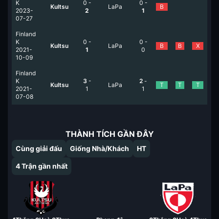
K
0
-
0
-
Kultsu
LaPa
B
2023-
2
1
07-27
Finland
K
0
-
0
-
Kultsu
LaPa
B
B
X
2021-
1
0
10-09
Finland
K
3
-
2
-
Kultsu
LaPa
T
T
T
2021-
1
1
07-08
THÀNH TÍCH GẦN ĐÂY
Cùng giải đấu
Giống Nhà/Khách
HT
4
Trận gần nhất