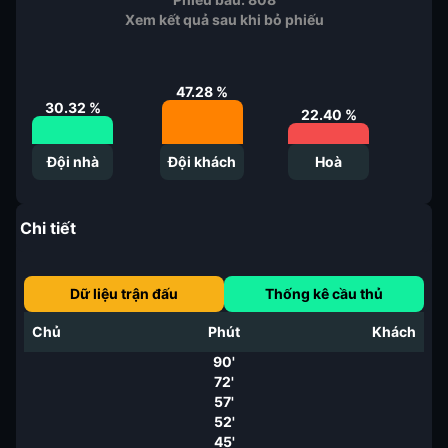
Xem kết quả sau khi bỏ phiếu
47.28
%
30.32
%
22.40
%
Đội nhà
Đội khách
Hoà
Chi tiết
Dữ liệu trận đấu
Thống kê cầu thủ
Chủ
Phút
Khách
90'
72'
57'
52'
45'