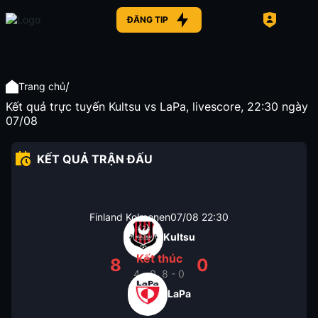
ĐĂNG TIP
/
Trang chủ
Kết quả trực tuyến Kultsu vs LaPa, livescore, 22:30 ngày
07/08
KẾT QUẢ TRẬN ĐẤU
Finland Kolmonen
07/08
22:30
Kultsu
Kết thúc
8
0
4 - 0, 8 - 0
LaPa