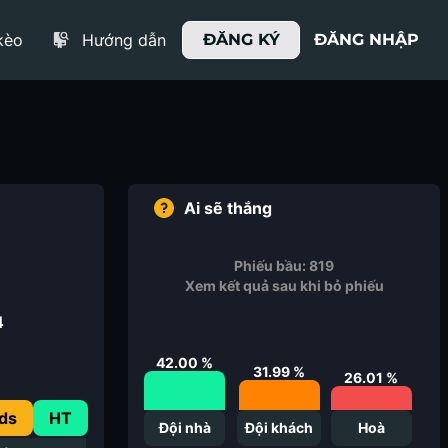
kèo
Hướng dẫn
ĐĂNG KÝ
ĐĂNG NHẬP
Ai sẽ thắng
Phiếu bầu:
819
Xem kết quả sau khi bỏ phiếu
4
42.00
%
31.99
%
26.01
%
ds
HT
Đội nhà
Đội khách
Hoà