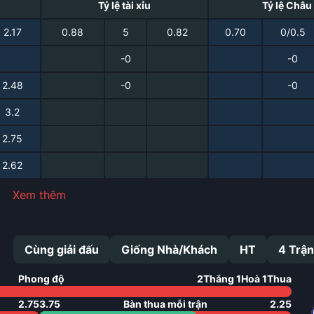
Tỷ lệ tài xỉu
Tỷ lệ Châu
2.17
0.88
5
0.82
0.70
0/0.5
-0
-0
2.48
-0
-0
3.2
2.75
2.62
Xem thêm
Cùng giải đấu
Giống Nhà/Khách
HT
4
Trận
Phong độ
2
Thắng
1
Hoà
1
Thua
2.75
3.75
Bàn thua mỗi trận
2.25