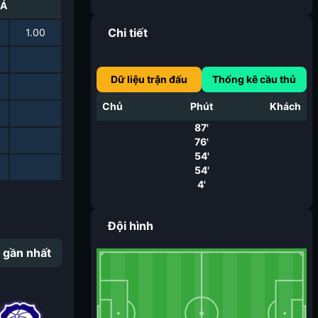
 Á
Chi tiết
1.00
Dữ liệu trận đấu
Thống kê cầu thủ
Chủ
Phút
Khách
87'
76'
54'
54'
4'
Đội hình
 gần nhất