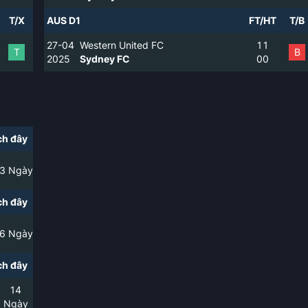
T/X
AUS D1
FT/HT
T/B
27-04
Western United FC
1
1
T
B
2025
Sydney FC
0
0
h đây
3
Ngày
h đây
6
Ngày
h đây
14
Ngày