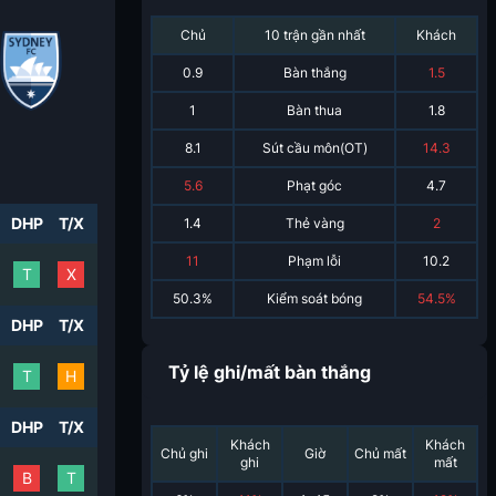
Chủ
10 trận gần nhất
Khách
0.9
Bàn thắng
1.5
1
Bàn thua
1.8
8.1
Sút cầu môn(OT)
14.3
5.6
Phạt góc
4.7
DHP
T/X
1.4
Thẻ vàng
2
11
Phạm lỗi
10.2
T
X
50.3%
Kiểm soát bóng
54.5%
DHP
T/X
Tỷ lệ ghi/mất bàn thắng
T
H
DHP
T/X
Khách
Khách
Chủ ghi
Giờ
Chủ mất
ghi
mất
B
T