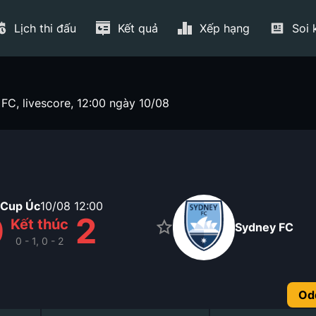
Lịch thi đấu
Kết quả
Xếp hạng
Soi 
FC, livescore, 12:00 ngày 10/08
 Cup Úc
10/08
12:00
0
2
Kết thúc
Sydney FC
0 - 1, 0 - 2
Od