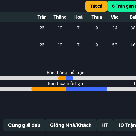
Tất cả
6
Trận gần 
Trận
Thắng
Hoà
Thua
Vào
Bạ
26
10
7
9
34
38
26
10
7
9
53
46
Bàn thắng mỗi trận
Bàn thua mỗi trận
1
Cùng giải đấu
Giống Nhà/Khách
HT
10
Trận