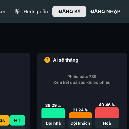
kèo
Hướng dẫn
ĐĂNG KÝ
ĐĂNG NHẬP
Ai sẽ thắng
Phiếu bầu:
739
Xem kết quả sau khi bỏ phiếu
40.46
%
38.29
%
21.24
%
ds
HT
Đội nhà
Đội khách
Hoà