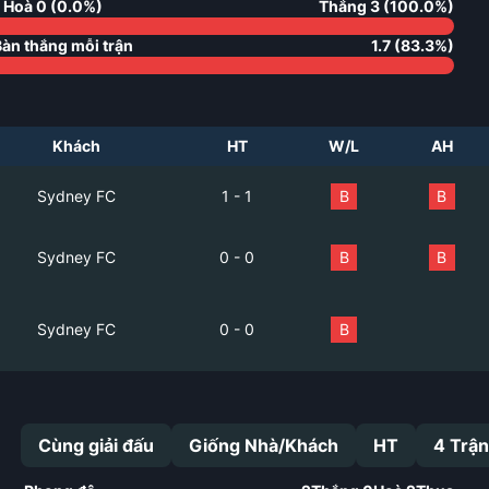
Hoà
0
(
0.0
%)
Thắng
3
(
100.0
%)
àn thắng mỗi trận
1.7
(
83.3
%)
Khách
HT
W/L
AH
Sydney FC
1
-
1
B
B
Sydney FC
0
-
0
B
B
Sydney FC
0
-
0
B
Cùng giải đấu
Giống Nhà/Khách
HT
4
Trận