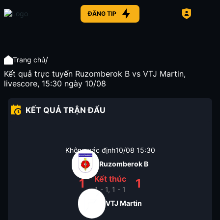
ĐĂNG TIP
/
Trang chủ
Kết quả trực tuyến Ruzomberok B vs VTJ Martin,
livescore, 15:30 ngày 10/08
KẾT QUẢ TRẬN ĐẤU
Không xác định
10/08
15:30
Ruzomberok B
Kết thúc
1
1
1 - 1, 1 - 1
VTJ Martin