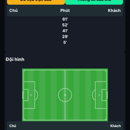
Chủ
Phút
Khách
61'
52'
41'
29'
5'
Đội hình
Chủ
Khách