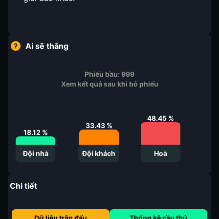
Ai sẽ thắng
Phiếu bầu:
999
Xem kết quả sau khi bỏ phiếu
48.45
%
33.43
%
18.12
%
Đội nhà
Đội khách
Hoà
Chi tiết
Dữ liệu trận đấu
Thống kê cầu thủ