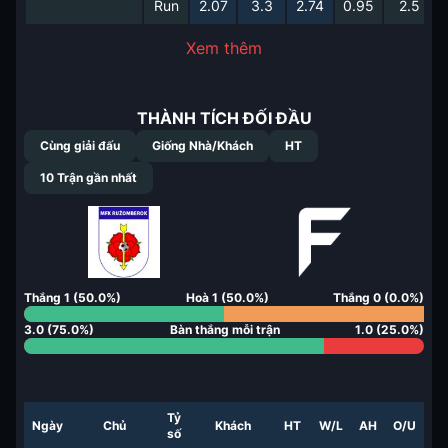
Run
2.07
3.3
2.74
0.95
2.5
Xem thêm
THÀNH TÍCH ĐỐI ĐẦU
Cùng giải đấu
Giống Nhà/Khách
HT
10
Trận gần nhất
Thắng
1
(
50.0
%)
Hoà
1
(
50.0
%)
Thắng
0
(
0.0
%)
3.0
(
75.0
%)
Bàn thắng mỗi trận
1.0
(
25.0
%)
Tỷ
Ngày
Chủ
Khách
HT
W/L
AH
O/U
số