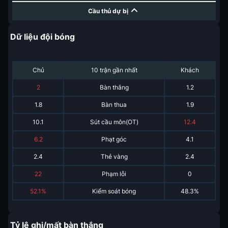
Cầu thủ dự bị
Dữ liệu đội bóng
Chủ
10 trận gần nhất
Khách
2
Bàn thắng
1.2
1.8
Bàn thua
1.9
10.1
Sút cầu môn(OT)
12.4
6.2
Phạt góc
4.1
2.4
Thẻ vàng
2.4
22
Phạm lỗi
0
52.1%
Kiểm soát bóng
48.3%
Tỷ lệ ghi/mất bàn thắng