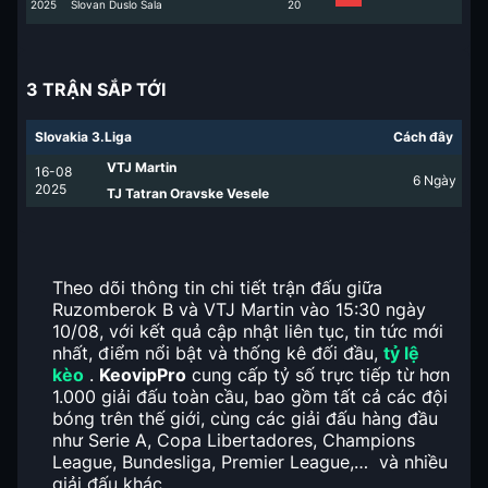
2025
Slovan Duslo Sala
2
0
3 TRẬN SẮP TỚI
Slovakia 3.Liga
Cách đây
VTJ Martin
16-08
6
Ngày
2025
TJ Tatran Oravske Vesele
Theo dõi thông tin chi tiết trận đấu giữa
Ruzomberok B và VTJ Martin vào 15:30 ngày
10/08, với kết quả cập nhật liên tục, tin tức mới
nhất, điểm nổi bật và thống kê đối đầu,
tỷ lệ
kèo
.
KeovipPro
cung cấp tỷ số trực tiếp từ hơn
1.000 giải đấu toàn cầu, bao gồm tất cả các đội
bóng trên thế giới, cùng các giải đấu hàng đầu
như Serie A, Copa Libertadores, Champions
League, Bundesliga, Premier League,… và nhiều
giải đấu khác.