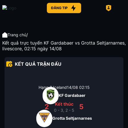
ĐĂNG TIP
/
Trang chủ
Kết quả trực tuyến KF Gardabaer vs Grotta Seltjarnarnes,
livescore, 02:15 ngày 14/08
KẾT QUẢ TRẬN ĐẤU
Hạng 2 Iceland
14/08
02:15
KF Gardabaer
Kết thúc
2
5
0 - 3, 2 - 5
Grotta Seltjarnarnes