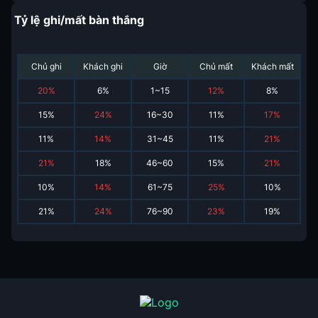
Tỷ lệ ghi/mất bàn thắng
Chủ ghi
Khách ghi
Giờ
Chủ mất
Khách mất
20
%
6
%
1~15
12
%
8
%
15
%
24
%
16~30
11
%
17
%
11
%
14
%
31~45
11
%
21
%
21
%
18
%
46~60
15
%
21
%
10
%
14
%
61~75
25
%
10
%
21
%
24
%
76~90
23
%
19
%