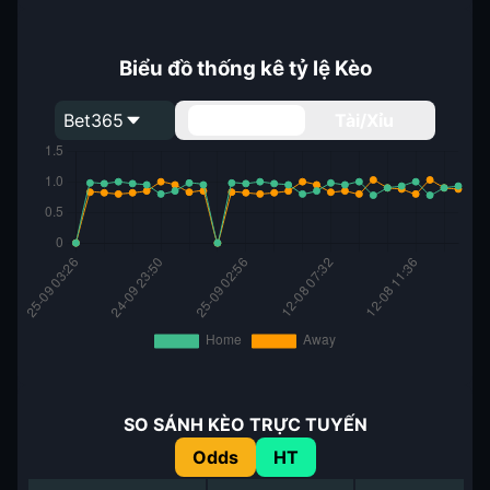
Biểu đồ thống kê tỷ lệ Kèo
Bet365
Handicap
Tài/Xỉu
SO SÁNH KÈO TRỰC TUYẾN
Odds
HT