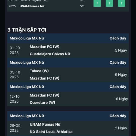
02-09
Santos Laguna (W)
3
2
T
T
T
2025
UNAM Pumas Nữ
5
2
3 TRẬN SẮP TỚI
Mexico Liga MX Nữ
Cách đây
Mazatlan FC (W)
01-10
5
Ngày
2025
Guadalajara Chivas Nữ
Mexico Liga MX Nữ
Cách đây
Toluca (W)
05-10
9
Ngày
2025
Mazatlan FC (W)
Mexico Liga MX Nữ
Cách đây
Mazatlan FC (W)
12-10
16
Ngày
2025
Queretaro (W)
Mexico Liga MX Nữ
Cách đây
UNAM Pumas Nữ
28-09
2
Ngày
2025
Nữ Saint Louis Athletica