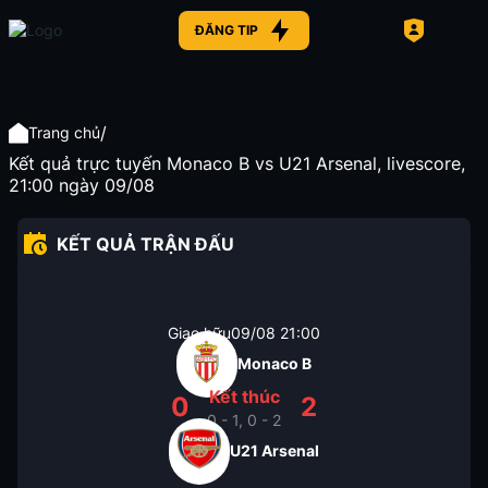
ĐĂNG TIP
/
Trang chủ
Kết quả trực tuyến Monaco B vs U21 Arsenal, livescore,
21:00 ngày 09/08
KẾT QUẢ TRẬN ĐẤU
Giao hữu
09/08
21:00
Monaco B
Kết thúc
0
2
0 - 1, 0 - 2
U21 Arsenal