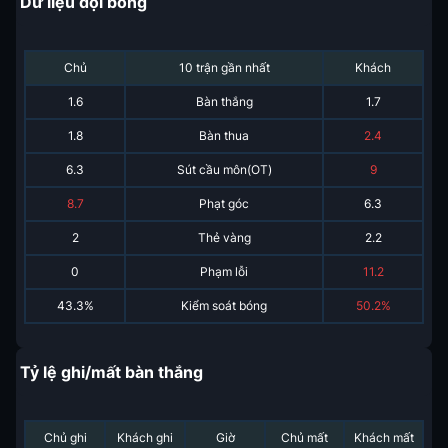
Dữ liệu đội bóng
Chủ
10 trận gần nhất
Khách
1.6
Bàn thắng
1.7
1.8
Bàn thua
2.4
6.3
Sút cầu môn(OT)
9
8.7
Phạt góc
6.3
2
Thẻ vàng
2.2
0
Phạm lỗi
11.2
43.3%
Kiểm soát bóng
50.2%
Tỷ lệ ghi/mất bàn thắng
Chủ ghi
Khách ghi
Giờ
Chủ mất
Khách mất