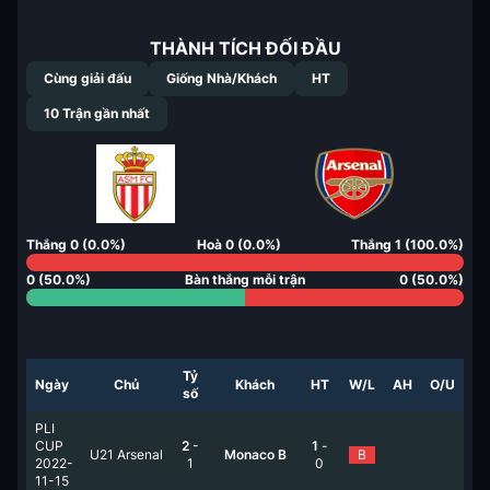
THÀNH TÍCH ĐỐI ĐẦU
Cùng giải đấu
Giống Nhà/Khách
HT
10
Trận gần nhất
Thắng
0
(
0.0
%)
Hoà
0
(
0.0
%)
Thắng
1
(
100.0
%)
0
(
50.0
%)
Bàn thắng mỗi trận
0
(
50.0
%)
Tỷ
Ngày
Chủ
Khách
HT
W/L
AH
O/U
số
PLI
CUP
2
-
1
-
U21 Arsenal
Monaco B
B
2022-
1
0
11-15