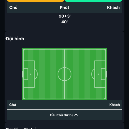
Chủ
Phút
Khách
90+3'
40'
Đội hình
Chủ
Khách
Cầu thủ dự bị