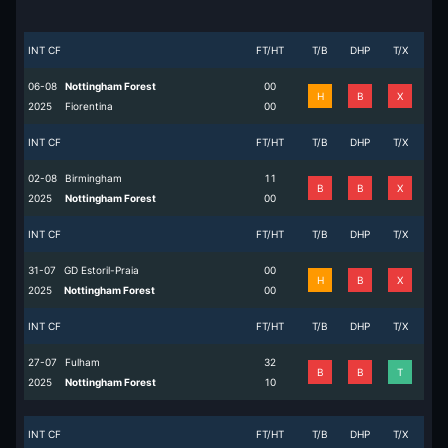
INT CF
FT/HT
T/B
DHP
T/X
06-08
Nottingham Forest
0
0
H
B
X
2025
Fiorentina
0
0
INT CF
FT/HT
T/B
DHP
T/X
02-08
Birmingham
1
1
B
B
X
2025
Nottingham Forest
0
0
INT CF
FT/HT
T/B
DHP
T/X
31-07
GD Estoril-Praia
0
0
H
B
X
2025
Nottingham Forest
0
0
INT CF
FT/HT
T/B
DHP
T/X
27-07
Fulham
3
2
B
B
T
2025
Nottingham Forest
1
0
INT CF
FT/HT
T/B
DHP
T/X