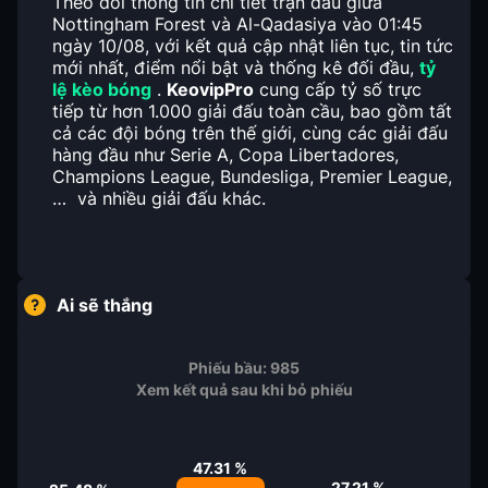
Theo dõi thông tin chi tiết trận đấu giữa
Nottingham Forest và Al-Qadasiya vào 01:45
ngày 10/08, với kết quả cập nhật liên tục, tin tức
mới nhất, điểm nổi bật và thống kê đối đầu,
tỷ
lệ kèo bóng
.
KeovipPro
cung cấp tỷ số trực
tiếp từ hơn 1.000 giải đấu toàn cầu, bao gồm tất
cả các đội bóng trên thế giới, cùng các giải đấu
hàng đầu như Serie A, Copa Libertadores,
Champions League, Bundesliga, Premier League,
… và nhiều giải đấu khác.
Ai sẽ thắng
Phiếu bầu:
985
Xem kết quả sau khi bỏ phiếu
47.31
%
27.21
%