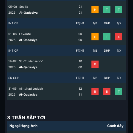
05-08
Sevilla
2
1
H
T
T
2025
Al-Qadasiya
2
1
INT CF
FT/HT
T/B
DHP
T/X
01-08
Levante
0
0
H
T
X
2025
Al-Qadasiya
0
0
INT CF
FT/HT
T/B
DHP
T/X
19-07
St.-Truidense VV
1
0
B
2025
Al-Qadasiya
0
0
SK CUP
FT/HT
T/B
DHP
T/X
31-05
Al Ittihad Jeddah
3
2
B
B
T
2025
Al-Qadasiya
1
1
3 TRẬN SẮP TỚI
Ngoại Hạng Anh
Cách đây