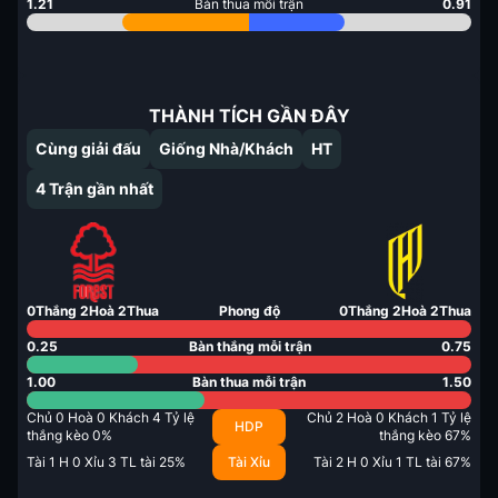
1.21
Bàn thua mỗi trận
0.91
THÀNH TÍCH GẦN ĐÂY
Cùng giải đấu
Giống Nhà/Khách
HT
4
Trận gần nhất
0
Thắng
2
Hoà
2
Thua
Phong độ
0
Thắng
2
Hoà
2
Thua
0.25
Bàn thắng mỗi trận
0.75
1.00
Bàn thua mỗi trận
1.50
Chủ
0
Hoà
0
Khách
4
Tỷ lệ
Chủ
2
Hoà
0
Khách
1
Tỷ lệ
HDP
thắng kèo
0
%
thắng kèo
67
%
Tài
1
H
0
Xỉu
3
TL tài
25
%
Tài Xỉu
Tài
2
H
0
Xỉu
1
TL tài
67
%