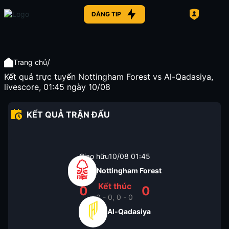
ĐĂNG TIP
/
Trang chủ
Kết quả trực tuyến Nottingham Forest vs Al-Qadasiya,
livescore, 01:45 ngày 10/08
KẾT QUẢ TRẬN ĐẤU
Giao hữu
10/08
01:45
Nottingham Forest
Kết thúc
0
0
0 - 0, 0 - 0
Al-Qadasiya