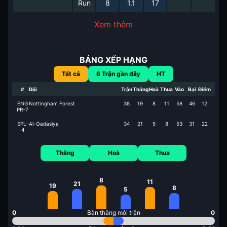
Run
8
1.1
17
Xem thêm
BẢNG XẾP HẠNG
Tất cả
6
Trận gần đây
HT
#
Đội
Trận
Thắng
Hoà
Thua
Vào
Bại
Điểm
ENG
Nottingham Forest
38
19
8
11
58
46
12
PR-7
SPL-
Al-Qadasiya
34
21
5
8
53
31
22
4
Thắng
Hoà
Thua
8
11
21
19
8
5
0
Bàn thắng mỗi trận
0