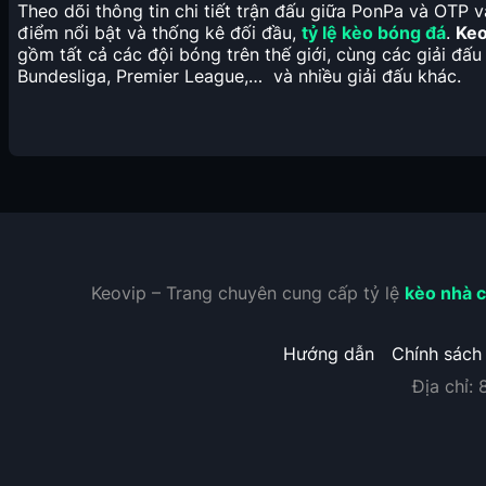
Theo dõi thông tin chi tiết trận đấu giữa PonPa và OTP v
điểm nổi bật và thống kê đối đầu,
tỷ lệ kèo bóng đá
.
Keo
gồm tất cả các đội bóng trên thế giới, cùng các giải đ
Bundesliga, Premier League,… và nhiều giải đấu khác.
Keovip – Trang chuyên cung cấp tỷ lệ
kèo nhà c
Hướng dẫn
Chính sách
Địa chỉ: