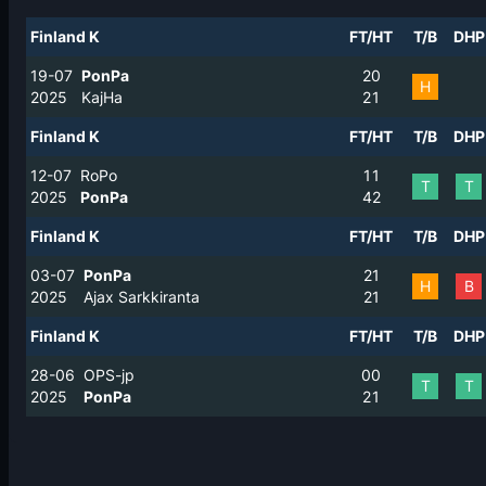
Finland K
FT/HT
T/B
DHP
19-07
PonPa
2
0
H
2025
KajHa
2
1
Finland K
FT/HT
T/B
DHP
12-07
RoPo
1
1
T
T
2025
PonPa
4
2
Finland K
FT/HT
T/B
DHP
03-07
PonPa
2
1
H
B
2025
Ajax Sarkkiranta
2
1
Finland K
FT/HT
T/B
DHP
28-06
OPS-jp
0
0
T
T
2025
PonPa
2
1