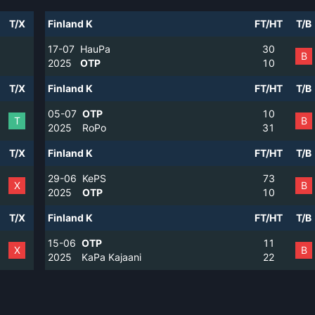
T/X
Finland K
FT/HT
T/B
17-07
HauPa
3
0
B
2025
OTP
1
0
T/X
Finland K
FT/HT
T/B
05-07
OTP
1
0
T
B
2025
RoPo
3
1
T/X
Finland K
FT/HT
T/B
29-06
KePS
7
3
X
B
2025
OTP
1
0
T/X
Finland K
FT/HT
T/B
15-06
OTP
1
1
X
B
2025
KaPa Kajaani
2
2