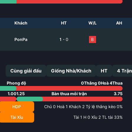
Khách
HT
W/L
AH
PonPa
1
-
0
B
Cùng giải đấu
Giống Nhà/Khách
HT
4
Trận
Phong độ
0
Thắng
0
Hoà
4
Thua
1.00
1.25
Bàn thua mỗi trận
3.75
HDP
Chủ
0
Hoà
1
Khách
2
Tỷ lệ thắng kèo
0
%
Tài Xỉu
Tài
1
H
0
Xỉu
2
TL tài
33
%