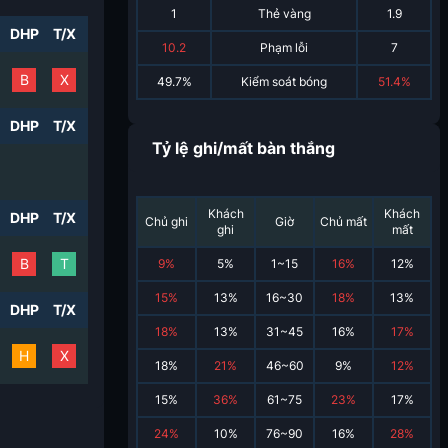
1
Thẻ vàng
1.9
DHP
T/X
10.2
Phạm lỗi
7
B
X
49.7%
Kiểm soát bóng
51.4%
DHP
T/X
Tỷ lệ ghi/mất bàn thắng
Khách
Khách
DHP
T/X
Chủ ghi
Giờ
Chủ mất
ghi
mất
B
T
9
%
5
%
1~15
16
%
12
%
15
%
13
%
16~30
18
%
13
%
DHP
T/X
18
%
13
%
31~45
16
%
17
%
H
X
18
%
21
%
46~60
9
%
12
%
15
%
36
%
61~75
23
%
17
%
24
%
10
%
76~90
16
%
28
%