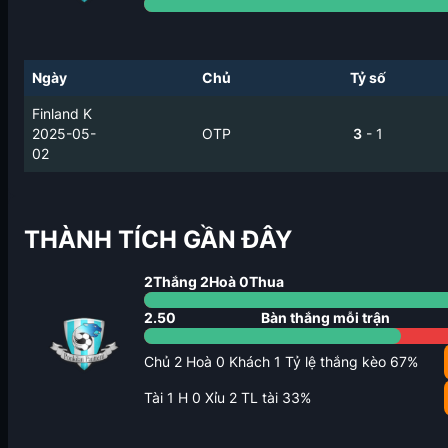
Ngày
Chủ
Tỷ số
Finland K
2025-05-
OTP
3
-
1
02
THÀNH TÍCH GẦN ĐÂY
2
Thắng
2
Hoà
0
Thua
2.50
Bàn thắng mỗi trận
Chủ
2
Hoà
0
Khách
1
Tỷ lệ thắng kèo
67
%
Tài
1
H
0
Xỉu
2
TL tài
33
%