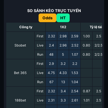
SO SÁNH KÈO TRỰC TUYẾN
Odds
HT
Công ty
1X2
Tỷ lệ tài xỉu
First
2.32
2.98
2.59
1.00
2.5
Sbobet
Live
2.4
2.96
2.52
0.80
2/2.5
Run
48
5
1.07
0.80
2/2.5
First
2.9
3.2
2.2
Bet 365
Live
4.75
4.33
1.53
Run
67
13
1.04
First
2.32
3.4
2.54
0.87
2.5
188bet
Live
2.31
3.3
2.61
1.01
2.5