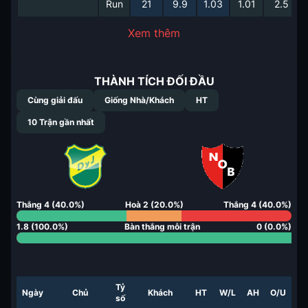
Run
21
9.9
1.03
1.01
2.5
Xem thêm
THÀNH TÍCH ĐỐI ĐẦU
Cùng giải đấu
Giống Nhà/Khách
HT
10
Trận gần nhất
Thắng
4
(
40.0
%)
Hoà
2
(
20.0
%)
Thắng
4
(
40.0
%)
1.8
(
100.0
%)
Bàn thắng mỗi trận
0
(
0.0
%)
Tỷ
Ngày
Chủ
Khách
HT
W/L
AH
O/U
số