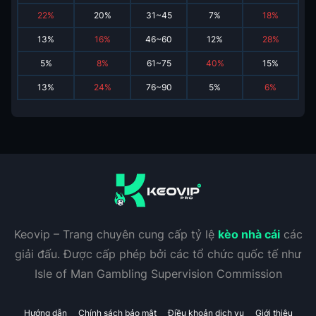
22
%
20
%
31~45
7
%
18
%
13
%
16
%
46~60
12
%
28
%
5
%
8
%
61~75
40
%
15
%
13
%
24
%
76~90
5
%
6
%
Keovip – Trang chuyên cung cấp tỷ lệ
kèo nhà cái
các
giải đấu. Được cấp phép bởi các tổ chức quốc tế như
Isle of Man Gambling Supervision Commission
Hướng dẫn
Chính sách bảo mật
Điều khoản dịch vụ
Giới thiệu