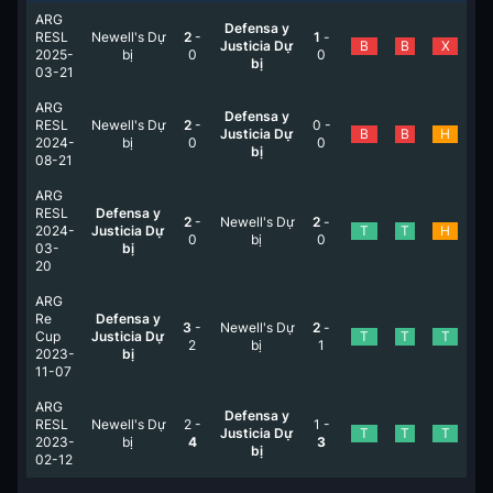
ARG
Defensa y
RESL
Newell's Dự
2
-
1
-
Justicia Dự
B
B
X
2025-
bị
0
0
bị
03-21
ARG
Defensa y
RESL
Newell's Dự
2
-
0
-
Justicia Dự
B
B
H
2024-
bị
0
0
bị
08-21
ARG
RESL
Defensa y
2
-
Newell's Dự
2
-
2024-
Justicia Dự
T
T
H
0
bị
0
03-
bị
20
ARG
Re
Defensa y
3
-
Newell's Dự
2
-
Cup
Justicia Dự
T
T
T
2
bị
1
2023-
bị
11-07
ARG
Defensa y
RESL
Newell's Dự
2
-
1
-
Justicia Dự
T
T
T
2023-
bị
4
3
bị
02-12