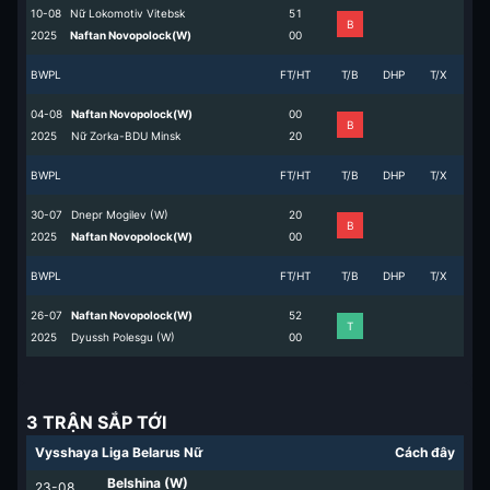
10-08
Nữ Lokomotiv Vitebsk
5
1
B
2025
Naftan Novopolock(W)
0
0
BWPL
FT/HT
T/B
DHP
T/X
04-08
Naftan Novopolock(W)
0
0
B
2025
Nữ Zorka-BDU Minsk
2
0
BWPL
FT/HT
T/B
DHP
T/X
30-07
Dnepr Mogilev (W)
2
0
B
2025
Naftan Novopolock(W)
0
0
BWPL
FT/HT
T/B
DHP
T/X
26-07
Naftan Novopolock(W)
5
2
T
2025
Dyussh Polesgu (W)
0
0
3 TRẬN SẮP TỚI
Vysshaya Liga Belarus Nữ
Cách đây
Belshina (W)
23-08