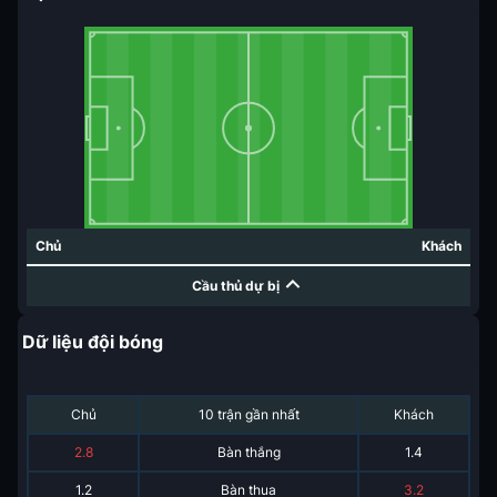
Chủ
Khách
Cầu thủ dự bị
Dữ liệu đội bóng
Chủ
10 trận gần nhất
Khách
2.8
Bàn thắng
1.4
1.2
Bàn thua
3.2