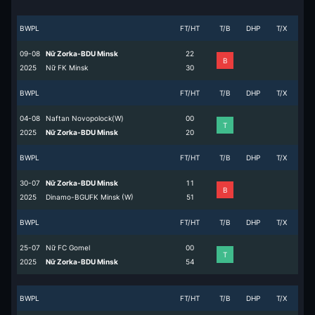
BWPL
FT/HT
T/B
DHP
T/X
09-08
Nữ Zorka-BDU Minsk
2
2
B
2025
Nữ FK Minsk
3
0
BWPL
FT/HT
T/B
DHP
T/X
04-08
Naftan Novopolock(W)
0
0
T
2025
Nữ Zorka-BDU Minsk
2
0
BWPL
FT/HT
T/B
DHP
T/X
30-07
Nữ Zorka-BDU Minsk
1
1
B
2025
Dinamo-BGUFK Minsk (W)
5
1
BWPL
FT/HT
T/B
DHP
T/X
25-07
Nữ FC Gomel
0
0
T
2025
Nữ Zorka-BDU Minsk
5
4
BWPL
FT/HT
T/B
DHP
T/X