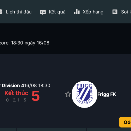
Lịch thi đấu
Kết quả
Xếp hạng
Soi 
score, 18:30 ngày 16/08
Division 4
16/08
18:30
1
5
Kết thúc
Frigg FK
0 - 2, 1 - 5
Od