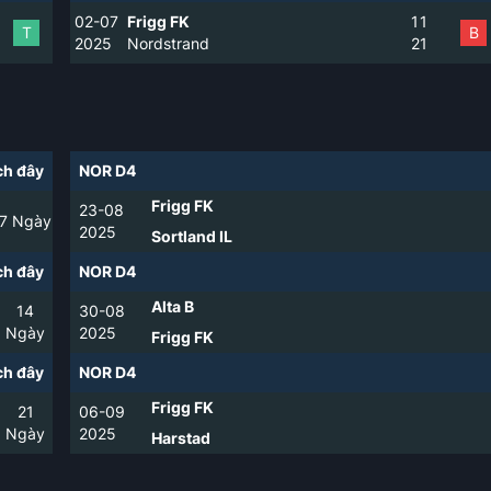
02-07
Frigg FK
1
1
T
B
2025
Nordstrand
2
1
h đây
NOR D4
Frigg FK
23-08
7
Ngày
2025
Sortland IL
h đây
NOR D4
Alta B
14
30-08
Ngày
2025
Frigg FK
h đây
NOR D4
Frigg FK
21
06-09
Ngày
2025
Harstad