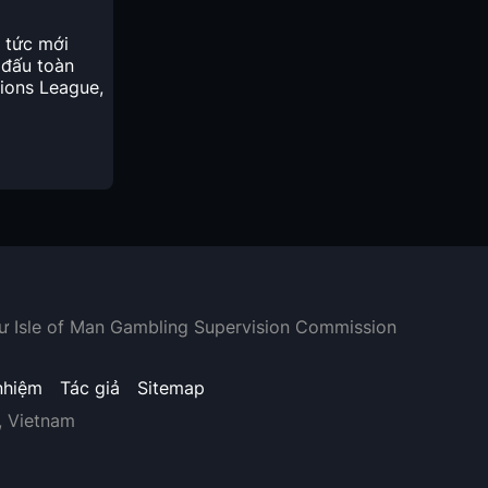
n tức mới
 đấu toàn
pions League,
hư Isle of Man Gambling Supervision Commission
nhiệm
Tác giả
Sitemap
, Vietnam