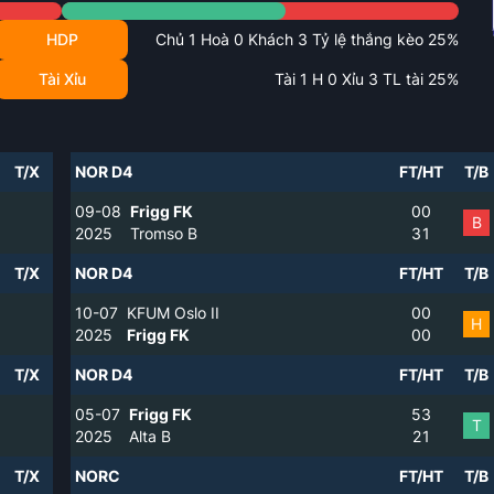
HDP
Chủ
1
Hoà
0
Khách
3
Tỷ lệ thắng kèo
25
%
Tài Xỉu
Tài
1
H
0
Xỉu
3
TL tài
25
%
T/X
NOR D4
FT/HT
T/B
09-08
Frigg FK
0
0
B
2025
Tromso B
3
1
T/X
NOR D4
FT/HT
T/B
10-07
KFUM Oslo II
0
0
H
2025
Frigg FK
0
0
T/X
NOR D4
FT/HT
T/B
05-07
Frigg FK
5
3
T
2025
Alta B
2
1
T/X
NORC
FT/HT
T/B