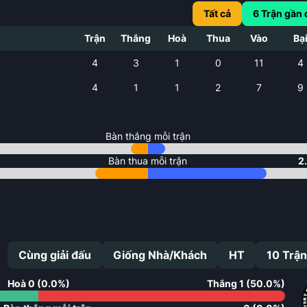
Tất cả
6
Trận gần 
Trận
Thắng
Hoà
Thua
Vào
Bạ
4
3
1
0
11
4
4
1
1
2
7
9
Bàn thắng mỗi trận
Bàn thua mỗi trận
2
Cùng giải đấu
Giống Nhà/Khách
HT
10
Trận
Hoà
0
(
0.0
%)
Thắng
1
(
50.0
%)