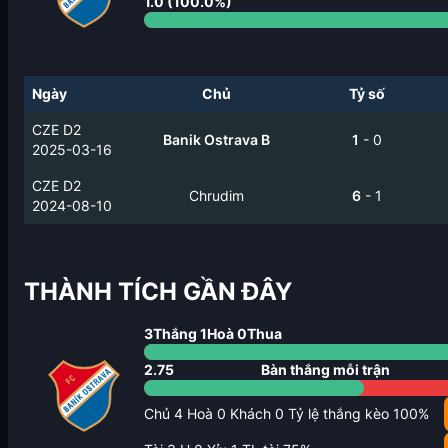
1.0
(
100.0
%)
Ngày
Chủ
Tỷ số
CZE D2
Banik Ostrava B
1
-
0
2025-03-16
CZE D2
Chrudim
6
-
1
2024-08-10
THÀNH TÍCH GẦN ĐÂY
3
Thắng
1
Hoà
0
Thua
2.75
Bàn thắng mỗi trận
Chủ
4
Hoà
0
Khách
0
Tỷ lệ thắng kèo
100
%