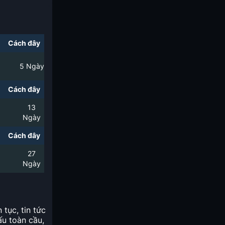
Cách đây
5
Ngày
Cách đây
13
Ngày
Cách đây
27
Ngày
 tục, tin tức
ấu toàn cầu,