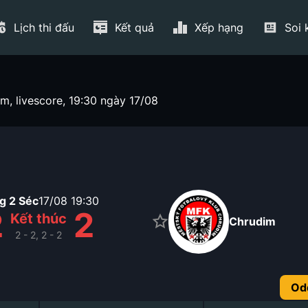
Lịch thi đấu
Kết quả
Xếp hạng
Soi 
m, livescore, 19:30 ngày 17/08
g 2 Séc
17/08
19:30
2
2
Kết thúc
Chrudim
2 - 2, 2 - 2
Od