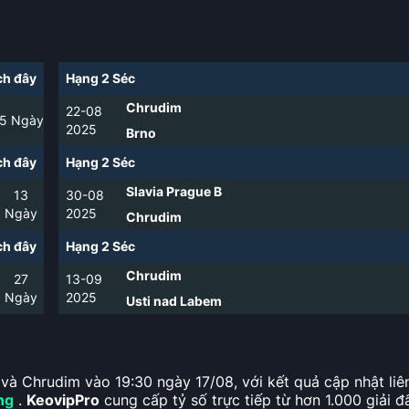
h đây
Hạng 2 Séc
Chrudim
22-08
5
Ngày
2025
Brno
h đây
Hạng 2 Séc
Slavia Prague B
13
30-08
Ngày
2025
Chrudim
h đây
Hạng 2 Séc
Chrudim
27
13-09
Ngày
2025
Usti nad Labem
 và Chrudim vào 19:30 ngày 17/08, với kết quả cập nhật liên
ng
.
KeovipPro
cung cấp tỷ số trực tiếp từ hơn 1.000 giải đ