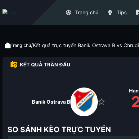
Trang chủ
Tips
/
Kết quả trực tuyến Banik Ostrava B vs Chrudi
Trang chủ
KẾT QUẢ TRẬN ĐẤU
Hạn
Banik Ostrava B
SO SÁNH KÈO TRỰC TUYẾN