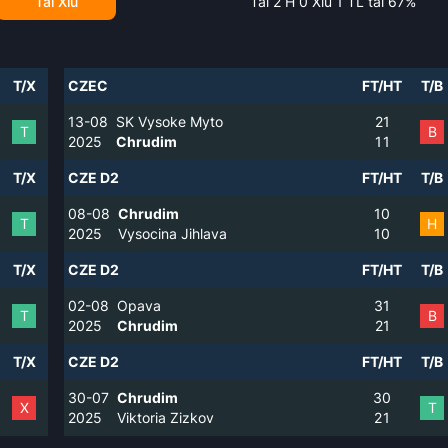
Tài Xỉu
Tài
2
H
0
Xỉu
1
TL tài
67
%
T/X
CZEC
FT/HT
T/B
13-08
SK Vysoke Myto
2
1
T
B
2025
Chrudim
1
1
T/X
CZE D2
FT/HT
T/B
08-08
Chrudim
1
0
T
H
2025
Vysocina Jihlava
1
0
T/X
CZE D2
FT/HT
T/B
02-08
Opava
3
1
T
B
2025
Chrudim
2
1
T/X
CZE D2
FT/HT
T/B
30-07
Chrudim
3
0
X
T
2025
Viktoria Zizkov
2
1